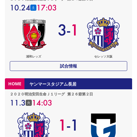
10.24
17:03
土
3
-
1
浦和レッズ
セレッソ大阪
試合情報
HOME
ヤンマースタジアム長居
２０２０明治安田生命Ｊ１リーグ
第２６節第２日
11.3
14:03
火
1
-
1