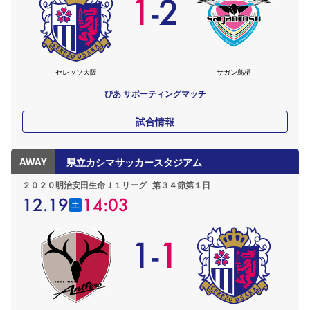
1
-
2
セレッソ大阪
サガン鳥栖
ぴあ サポーティングマッチ
試合情報
AWAY
県立カシマサッカースタジアム
２０２０明治安田生命Ｊ１リーグ
第３４節第１日
12.19
14:03
土
1
-
1