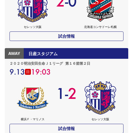
2
-
0
セレッソ大阪
北海道コンサドーレ札幌
試合情報
AWAY
日産スタジアム
２０２０明治安田生命Ｊ１リーグ
第１６節第２日
9.13
19:03
日
1
-
2
横浜Ｆ・マリノス
セレッソ大阪
試合情報