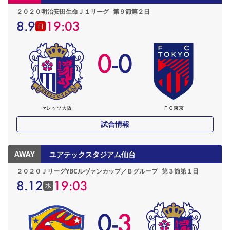
２０２０明治安田生命Ｊ１リーグ
第９節第２日
8.9
19:03
日
0
-
0
セレッソ大阪
ＦＣ東京
試合情報
AWAY
ユアテックスタジアム仙台
２０２０ＪリーグYBCルヴァンカップ／Ｂグループ
第３節第１日
8.12
19:03
水
0
-
3