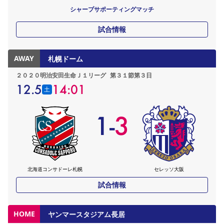
シャープサポーティングマッチ
試合情報
AWAY
札幌ドーム
２０２０明治安田生命Ｊ１リーグ
第３１節第３日
12.5
14:01
土
1
-
3
北海道コンサドーレ札幌
セレッソ大阪
試合情報
HOME
ヤンマースタジアム長居