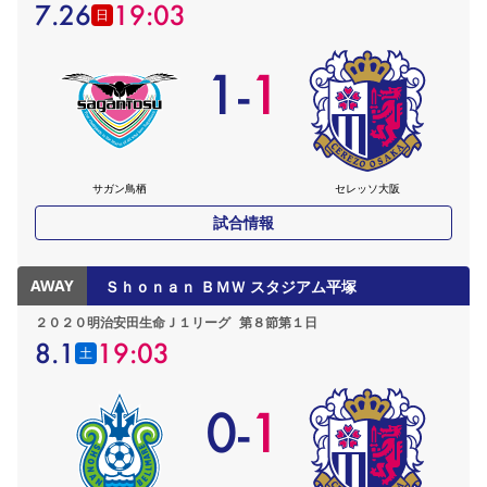
7.26
19:03
日
1
-
1
サガン鳥栖
セレッソ大阪
試合情報
AWAY
Ｓｈｏｎａｎ ＢＭＷ スタジアム平塚
２０２０明治安田生命Ｊ１リーグ
第８節第１日
8.1
19:03
土
0
-
1