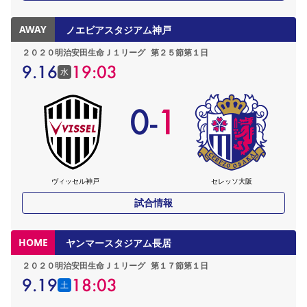
AWAY
ノエビアスタジアム神戸
２０２０明治安田生命Ｊ１リーグ
第２５節第１日
9.16
19:03
水
0
-
1
ヴィッセル神戸
セレッソ大阪
試合情報
HOME
ヤンマースタジアム長居
２０２０明治安田生命Ｊ１リーグ
第１７節第１日
9.19
18:03
土