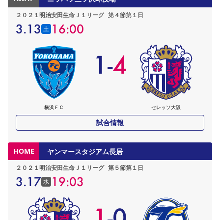
２０２１明治安田生命Ｊ１リーグ
第４節第１日
3.13
16:00
土
1
-
4
横浜ＦＣ
セレッソ大阪
試合情報
HOME
ヤンマースタジアム長居
２０２１明治安田生命Ｊ１リーグ
第５節第１日
3.17
19:03
水
1
-
0