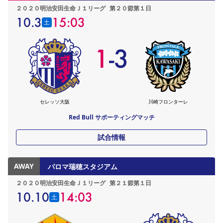
２０２０明治安田生命Ｊ１リーグ
第２０節第１日
10.3
15:03
土
1
-
3
セレッソ大阪
川崎フロンターレ
Red Bull サポーティングマッチ
試合情報
AWAY
パロマ瑞穂スタジアム
２０２０明治安田生命Ｊ１リーグ
第２１節第１日
10.10
14:03
土