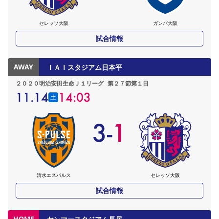
セレッソ大阪
ガンバ大阪
試合情報
AWAY
ＩＡＩスタジアム日本平
２０２０明治安田生命Ｊ１リーグ
第２７節第１日
11.14
14:03
土
3
-
1
清水エスパルス
セレッソ大阪
試合情報
HOME