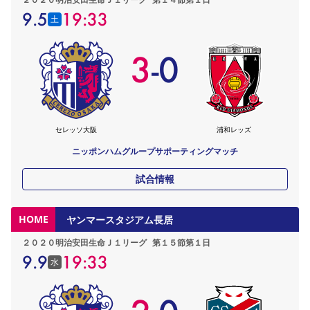
9.5
19:33
土
3
-
0
セレッソ大阪
浦和レッズ
ニッポンハムグループサポーティングマッチ
試合情報
HOME
ヤンマースタジアム長居
２０２０明治安田生命Ｊ１リーグ
第１５節第１日
9.9
19:33
水