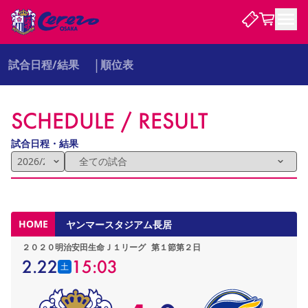
試合日程/結果
順位表
試合・チーム
SCHEDULE / RESULT
観戦する
試合について
試合日程 / 結果
順位表
試合日程・結果
クラブを知る
チケット
チームについて
チケット情報
販売スケジュール
価格・席種
購入方法
選手・スタッフ
スケジュール
メディア情報
アクセス
レディース
シーズンシート
法人シーズンシート
福祉サービス
団体チケット
アカデミー
ハナサカプレーヤー
歴代所属選手
ファンクラブ
特定興行入場券
セレッソ大阪について
譲渡サービス
リセールサービス
HOME
ヤンマースタジアム長居
クラブ紹介
観戦ガイド
沿革
シーズン記録
求人情報
２０２０明治安田生命Ｊ１リーグ
第１節第２日
ニュース
ファンクラブ
初めて観戦ガイド
サポートする
キッズ向けサービス
グルメ
マッチデープログラム
2.22
15:03
土
観戦マナー&ルール
ビジターサポーター観戦ガイド
公式アプリ
SAKURA SOCIO
SAKURA POINT Program
招待券引換方法
先行入場
パートナー企業募集中
セレッソ大阪VISAカード
サポートスタッフ
まいセレチケット
会員規定
婚姻届・出生届・命名書
セレッソアイデアちょうだいな
スタジアム
応援商店街
レディース
ニュース
Lise（ライセンスビジネス）