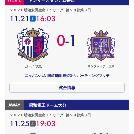
ヤンマースタジアム長居
２０２０明治安田生命Ｊ１リーグ
第２８節第３日
11.21
16:03
土
0
-
1
セレッソ大阪
サンフレッチェ広島
ニッポンハム 国産鶏肉 桜姫®︎ サポーティングマッチ
試合情報
AWAY
昭和電工ドーム大分
２０２０明治安田生命Ｊ１リーグ
第２９節第３日
11.25
19:03
水