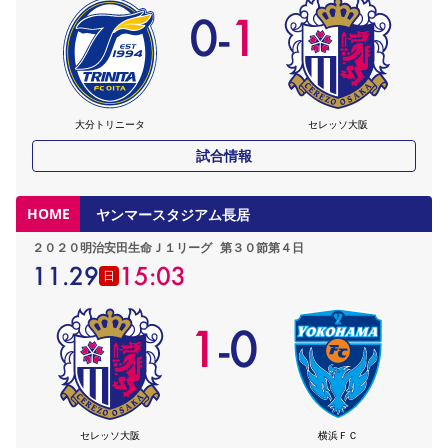
0
-
1
大分トリニータ
セレッソ大阪
試合情報
HOME
ヤンマースタジアム長居
２０２０明治安田生命Ｊ１リーグ
第３０節第４日
11.29
15:03
日
1
-
0
セレッソ大阪
横浜ＦＣ