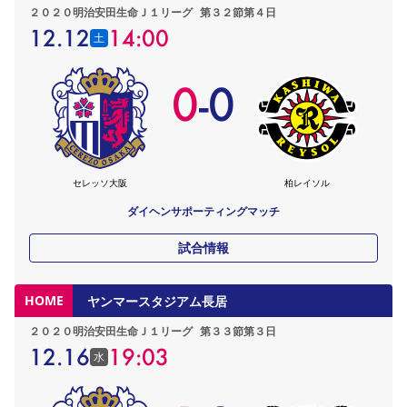
２０２０明治安田生命Ｊ１リーグ
第３２節第４日
12.12
14:00
土
0
-
0
セレッソ大阪
柏レイソル
ダイヘンサポーティングマッチ
試合情報
HOME
ヤンマースタジアム長居
２０２０明治安田生命Ｊ１リーグ
第３３節第３日
12.16
19:03
水