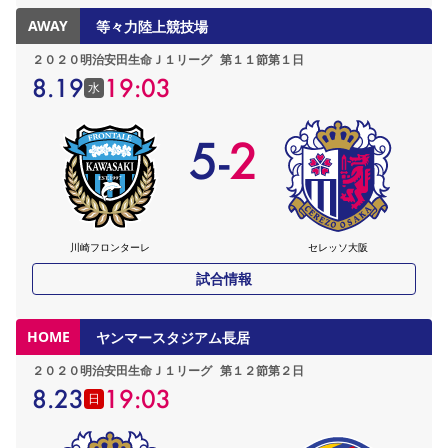
AWAY
等々力陸上競技場
２０２０明治安田生命Ｊ１リーグ
第１１節第１日
8.19
19:03
水
5
-
2
川崎フロンターレ
セレッソ大阪
試合情報
HOME
ヤンマースタジアム長居
２０２０明治安田生命Ｊ１リーグ
第１２節第２日
8.23
19:03
日