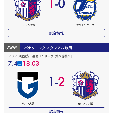
1
-
0
YANMAR HANASAKA STADIUM
すべて
チーム
グッズ
チケット
イベント
ファンクラブ
サステナビリティ
ホームタウン
パートナー
スポーツクラブ
メディア
30周年
DAZNで観戦
アカデミー
サステナビリティポリシー
SDGsのゴール
インパクトレポート
活動レポート
SPORT POSITIVE LEAGUES
取り組み実績
DAZNで観戦
セレッソ大阪
大分トリニータ
スポーツクラブ
アウェイツアー
試合情報
スポーツクラブ
アウェイツアー
AWAY
パナソニック スタジアム 吹田
関連団体/施設
よくある質問
２０２０明治安田生命Ｊ１リーグ
第２節第１日
長居公園
セレッソフットサルパーク
セレッソフットサルパーク長居
よくある質問
セレッソスポーツパーク舞洲
7.4
18:03
YANMAR HANASAKA STADIUM
土
セレッソ大阪アカデミー
子供のサッカースクール
大人のサッカースクール
その他スポーツクラブ
1
-
2
ガンバ大阪
セレッソ大阪
試合情報