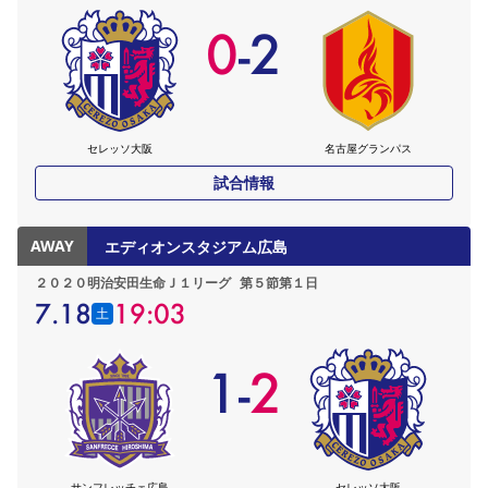
0
-
2
セレッソ大阪
名古屋グランパス
試合情報
AWAY
エディオンスタジアム広島
２０２０明治安田生命Ｊ１リーグ
第５節第１日
7.18
19:03
土
1
-
2
サンフレッチェ広島
セレッソ大阪