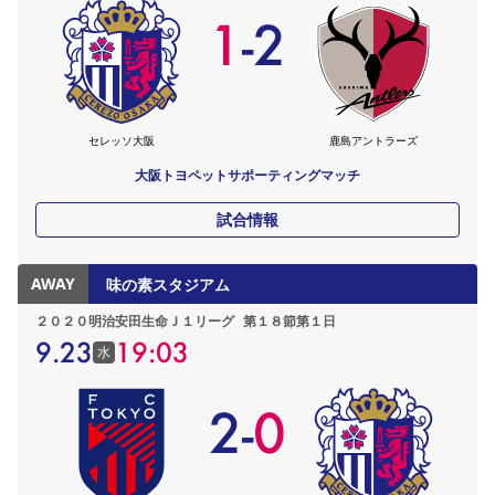
1
-
2
セレッソ大阪
鹿島アントラーズ
大阪トヨペットサポーティングマッチ
試合情報
AWAY
味の素スタジアム
２０２０明治安田生命Ｊ１リーグ
第１８節第１日
9.23
19:03
水
2
-
0