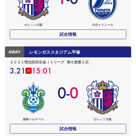
セレッソ大阪
大分トリニータ
試合情報
AWAY
レモンガススタジアム平塚
２０２１明治安田生命Ｊ１リーグ
第６節第２日
3.21
15:01
日
0
-
0
湘南ベルマーレ
セレッソ大阪
試合情報