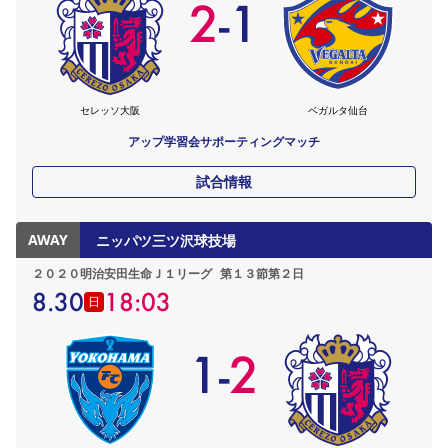
2
-
1
セレッソ大阪
ベガルタ仙台
アップ学習会サポーティングマッチ
試合情報
AWAY
ニッパツ三ツ沢球技場
２０２０明治安田生命Ｊ１リーグ
第１３節第２日
8.30
18:03
日
1
-
2