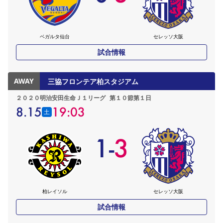
ベガルタ仙台
セレッソ大阪
試合情報
AWAY
三協フロンテア柏スタジアム
２０２０明治安田生命Ｊ１リーグ
第１０節第１日
8.15
19:03
土
1
-
3
柏レイソル
セレッソ大阪
試合情報