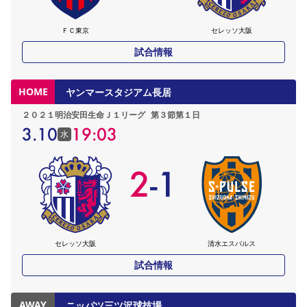
ＦＣ東京
セレッソ大阪
試合情報
HOME
ヤンマースタジアム長居
２０２１明治安田生命Ｊ１リーグ
第３節第１日
3.10
19:03
水
2
-
1
セレッソ大阪
清水エスパルス
試合情報
AWAY
ニッパツ三ツ沢球技場