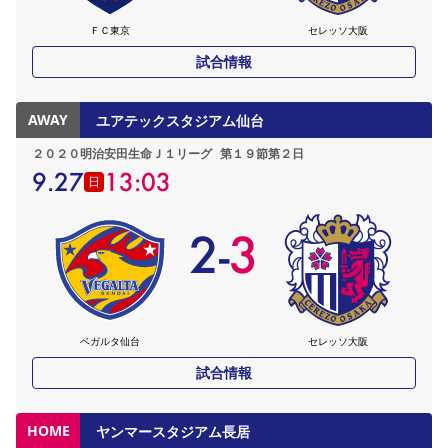
ＦＣ東京
セレッソ大阪
試合情報
AWAY
ユアテックスタジアム仙台
２０２０明治安田生命Ｊ１リーグ
第１９節第２日
9.27
13:03
日
2
-
3
ベガルタ仙台
セレッソ大阪
試合情報
HOME
ヤンマースタジアム長居