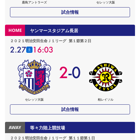
鹿島アントラーズ
セレッソ大阪
試合情報
HOME
ヤンマースタジアム長居
２０２１明治安田生命Ｊ１リーグ
第１節第２日
2.27
16:03
土
2
-
0
セレッソ大阪
柏レイソル
試合情報
AWAY
等々力陸上競技場
２０２１明治安田生命Ｊ１リーグ
第１１節第１日