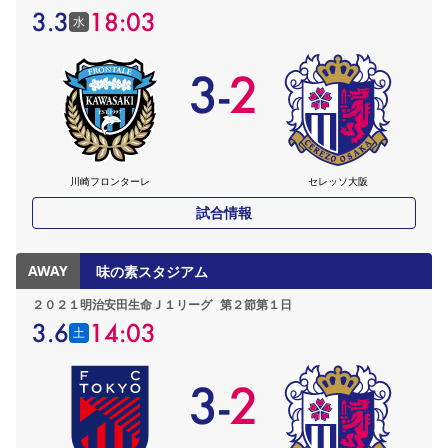
3.3
18:03
水
3
-
2
川崎フロンターレ
セレッソ大阪
試合情報
AWAY
味の素スタジアム
２０２１明治安田生命Ｊ１リーグ
第２節第１日
3.6
14:03
土
3
-
2