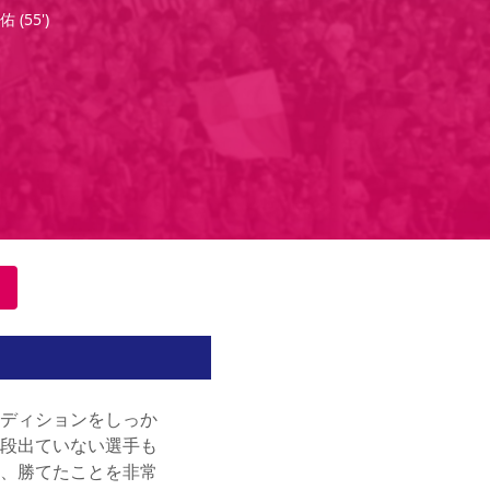
佑
(
55'
)
ディションをしっか
段出ていない選手も
、勝てたことを非常