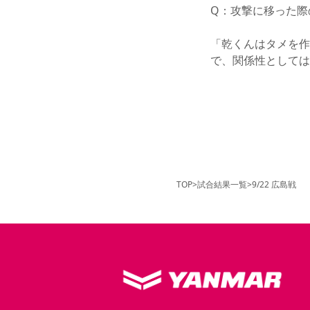
Q：攻撃に移った際
「乾くんはタメを作
で、関係性としては
TOP
>
試合結果一覧
>
9/22 広島戦