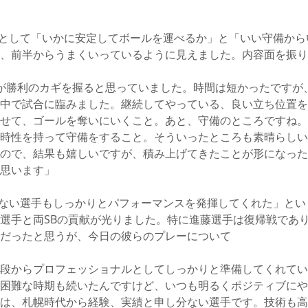
として「いかに安定してボールを運べるか」と「いい守備から
、前半からうまくいっているように見えました。内容面を振り
が勝利のカギを握ると思っていました。時間は短かったですが
中で試合に臨みました。継続してやっている、良い立ち位置を
せて、ゴールを奪いにいくこと。あと、守備のところですね。
時性を持って守備をすること。そういったところも素晴らしい
ので、結果も嬉しいですが、積み上げてきたことが形になった
思います」
ない選手もしっかりとパフォーマンスを発揮してくれた」とい
選手と両SBの貢献が光りました。特に進藤選手は復帰戦であり
だったと思うが、今日の彼らのプレーについて
段からプロフェッショナルとしてしっかりと準備してくれてい
困難な時期も続いたんですけど、いつも明るくポジティブにや
は、札幌時代から経験、実績と申し分ない選手です。技術も高