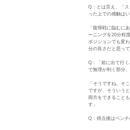
Q：とは言え、「ス
った上での感触はい
「復帰戦に臨むにあ
ーニングを20分程
ポジションでも変わ
分の良さだと思って
Q：「前に出て行く
で無理が利く部分、
「そうですね。そこ
ですが、そういうと
両方をできることも
す」
Q：得点後はベンチ