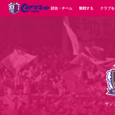
試合・チーム
観戦する
クラブを
試合日程 / 結果
チケット情報
クラブ紹介
SAKURA SOCIO
すべて
チーム
沿革
販売スケジュール
順位表
グッズ
SAKURA POINT Program
シーズン記録
チケット
求人情報
価格・席種
イベント
招待券引換方法
ファンクラブ
購入方法
シ
団体チケット
婚姻届・出生届・命名書
30周年
特定興行入場券
譲渡サービス
リセールサー
選手・スタッフ
パートナー企業募集中
スケジュール
セレッソ大阪VISAカード
メディア情報
アクセス
サポートス
レ
歴代所属選手
初めて観戦ガイド
Lise（ライセンスビジネス）
キッズ向けサービス
グルメ
マッチデー
ビジターサポーター観戦ガイド
公式アプリ
サステナビリティポリシー
SDGsのゴール
インパクトレポ
YANMAR HANASAKA STADIUM
取り組み実績
DAZNで観戦
スポーツクラブ
長居公園
セレッソフットサルパーク
セレッソフットサルパ
サン
YANMAR HANASAKA STADIUM
セレッソ大阪アカデミー
その他スポーツクラブ