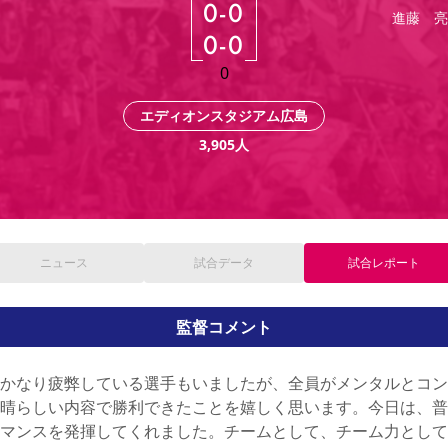
0
-
0
進藤 亮
0
-
0
0
エディオンスタジアム広島
3,905
人
ニュース
試合
データ
試合
レポート
監督コメント
かなり疲弊している選手もいましたが、全員がメンタルとコン
晴らしい内容で勝利できたことを嬉しく思います。今日は、普
マンスを発揮してくれました。チームとして、チーム力として