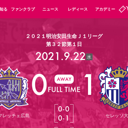
知る
ファンクラブ
ニュース
レディース
アカデミー
２０２１明治安田生命Ｊ１リーグ
ーズンシート
ホームタウン
先行入場
まいセレチケット
法人シーズンシート
パートナー
スポーツクラブ
会員規定
福祉サービス
メディア
第３２節第１日
ビス
2021.9.22
タッフ
ディース
セレッソアイデアちょうだいな
アカデミー
ハナサカプレーヤー
応援商店街
水
プログラム
観戦マナー&ルール
0
1
ート
活動レポート
SPORT POSITIVE LEAGUES
AWAY
アウェイツアー
よくある質問
FULL TIME
0
-
0
ーク長居
セレッソスポーツパーク舞洲
フレッチェ広島
セレッソ
0
-
1
子供のサッカースクール
大人のサッカースクール