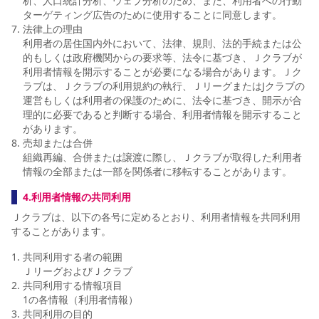
析、人口統計分析、ウェブ分析のため、また、利用者への行動
ターゲティング広告のために使用することに同意します。
法律上の理由
利用者の居住国内外において、法律、規則、法的手続または公
的もしくは政府機関からの要求等、法令に基づき、Ｊクラブが
利用者情報を開示することが必要になる場合があります。Ｊク
ラブは、Ｊクラブの利用規約の執行、ＪリーグまたはJクラブの
運営もしくは利用者の保護のために、法令に基づき、開示が合
理的に必要であると判断する場合、利用者情報を開示すること
があります。
売却または合併
組織再編、合併または譲渡に際し、Ｊクラブが取得した利用者
情報の全部または一部を関係者に移転することがあります。
4.利用者情報の共同利用
Ｊクラブは、以下の各号に定めるとおり、利用者情報を共同利用
することがあります。
共同利用する者の範囲
ＪリーグおよびＪクラブ
共同利用する情報項目
1の各情報（利用者情報）
共同利用の目的