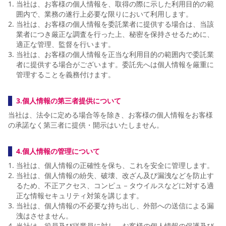
当社は、お客様の個人情報を、取得の際に示した利用目的の範
YANMAR HANASAKA STADIUM
囲内で、業務の遂行上必要な限りにおいて利用します。
すべて
チーム
グッズ
チケット
イベント
ファンクラブ
サステナビリティ
ホームタウン
パートナー
スポーツクラブ
メディア
30周年
当社は、お客様の個人情報を委託業者に提供する場合は、当該
DAZNで観戦
アカデミー
業者につき厳正な調査を行った上、秘密を保持させるために、
サステナビリティポリシー
SDGsのゴール
インパクトレポート
活動レポート
SPORT POSITIVE LEAGUES
取り組み実績
適正な管理、監督を行います。
DAZNで観戦
当社は、お客様の個人情報を正当な利用目的の範囲内で委託業
スポーツクラブ
アウェイツアー
者に提供する場合がございます。委託先へは個人情報を厳重に
管理することを義務付けます。
スポーツクラブ
アウェイツアー
関連団体/施設
よくある質問
3.個人情報の第三者提供について
当社は、法令に定める場合等を除き、お客様の個人情報をお客様
長居公園
セレッソフットサルパーク
セレッソフットサルパーク長居
よくある質問
セレッソスポーツパーク舞洲
YANMAR HANASAKA STADIUM
の承諾なく第三者に提供・開示はいたしません。
セレッソ大阪アカデミー
子供のサッカースクール
大人のサッカースクール
その他スポーツクラブ
4.個人情報の管理について
当社は、個人情報の正確性を保ち、これを安全に管理します。
当社は、個人情報の紛失、破壊、改ざん及び漏洩などを防止す
るため、不正アクセス、コンピュ－タウイルスなどに対する適
正な情報セキュリティ対策を講じます。
当社は、個人情報の不必要な持ち出し、外部への送信による漏
洩はさせません。
当社は、役員及び従業員に対し、お客様の個人情報の保護及び