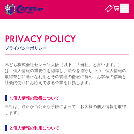
試合・チーム
PRIVACY POLICY
プライバシーポリシー
観戦する
試合について
試合日程 / 結果
順位表
私ども株式会社セレッソ大阪（以下、「当社」と言います。）
クラブを知る
は、個人情報の重要性を認識し、法令を遵守しつつ、個人情報の
チケット
チームについて
取得並びに適正な利用とその管理の徹底に努め、お客様の信頼と
チケット情報
販売スケジュール
価格・席種
購入方法
社会的使命にお応えできる企業を目指します。
選手・スタッフ
スケジュール
メディア情報
アクセス
レディース
シーズンシート
法人シーズンシート
福祉サービス
団体チケット
アカデミー
ハナサカプレーヤー
歴代所属選手
ファンクラブ
特定興行入場券
セレッソ大阪について
譲渡サービス
リセールサービス
1.個人情報の取得について
クラブ紹介
観戦ガイド
沿革
シーズン記録
求人情報
当社は、適正かつ公正な手段によって、お客様の個人情報を取得
ニュース
ファンクラブ
します。
初めて観戦ガイド
サポートする
キッズ向けサービス
グルメ
マッチデープログラム
観戦マナー&ルール
ビジターサポーター観戦ガイド
公式アプリ
SAKURA SOCIO
SAKURA POINT Program
招待券引換方法
先行入場
パートナー企業募集中
セレッソ大阪VISAカード
サポートスタッフ
まいセレチケット
会員規定
婚姻届・出生届・命名書
2.個人情報の利用について
セレッソアイデアちょうだいな
スタジアム
応援商店街
レディース
ニュース
Lise（ライセンスビジネス）