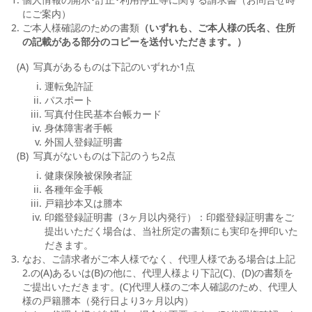
にご案内）
ご本人様確認のための書類
（いずれも、ご本人様の氏名、住所
の記載がある部分のコピーを送付いただきます。）
写真があるものは下記のいずれか1点
運転免許証
パスポート
写真付住民基本台帳カード
身体障害者手帳
外国人登録証明書
写真がないものは下記のうち2点
健康保険被保険者証
各種年金手帳
戸籍抄本又は謄本
印鑑登録証明書（3ヶ月以内発行）：印鑑登録証明書をご
提出いただく場合は、当社所定の書類にも実印を押印いた
だきます。
なお、ご請求者がご本人様でなく、代理人様である場合は上記
2.の(A)あるいは(B)の他に、代理人様より下記(C)、(D)の書類を
ご提出いただきます。(C)代理人様のご本人確認のため、代理人
様の戸籍謄本（発行日より3ヶ月以内）