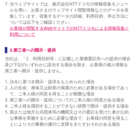
当ウェブサイトでは、株式会社NTTドコモの情報収集モジュー
ルを用い、お客さまのウェブサイト閲覧情報などのデータを収
集しています。収集するデータの詳細、利用目的、停止方法に
ついては以下をご確認ください。
お客様が閲覧するWebサイトでのNTTドコモによる情報収集と
利用について
3.第三者への開示・提供
当社は、「2．利用目的等」に記載した業務委託先への提供の場合
及び下記のいずれかに該当する場合を除き、お客様の個人情報を
第三者へ開示・提供しません。
法令に基づき開示・提供をもとめられた場合
人の生命、身体又は財産の保護のために必要がある場合であっ
て、ご本人様の同意を得ることが困難な場合
第三者への開示・提供についてのご本人様の同意がある場合
ご本人様を識別することができない状態で開示・提供する場合
国または地方公共団体等の機関又はその委託を受けた者が公的
な事務を実施するために必要な場合で、お客様の同意を得るこ
とによりその事務の遂行に支障をきたすおそれがある場合