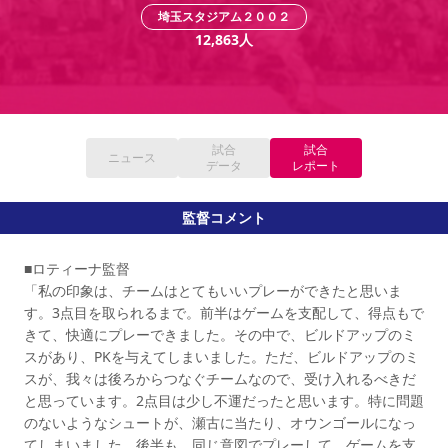
YANMAR HANASAKA STADIUM
埼玉スタジアム２００２
すべて
チーム
グッズ
チケット
イベント
ファンクラブ
サステナビリティ
12,863
人
ホームタウン
パートナー
スポーツクラブ
メディア
30周年
DAZNで観戦
アカデミー
サステナビリティポリシー
SDGsのゴール
インパクトレポート
活動レポート
SPORT POSITIVE LEAGUES
取り組み実績
DAZNで観戦
スポーツクラブ
アウェイツアー
試合
試合
スポーツクラブ
ニュース
アウェイツアー
データ
レポート
関連団体/施設
よくある質問
監督コメント
長居公園
セレッソフットサルパーク
セレッソフットサルパーク長居
よくある質問
セレッソスポーツパーク舞洲
YANMAR HANASAKA STADIUM
セレッソ大阪アカデミー
子供のサッカースクール
■ロティーナ監督
大人のサッカースクール
その他スポーツクラブ
「私の印象は、チームはとてもいいプレーができたと思いま
す。3点目を取られるまで。前半はゲームを支配して、得点もで
きて、快適にプレーできました。その中で、ビルドアップのミ
スがあり、PKを与えてしまいました。ただ、ビルドアップのミ
スが、我々は後ろからつなぐチームなので、受け入れるべきだ
と思っています。2点目は少し不運だったと思います。特に問題
のないようなシュートが、瀬古に当たり、オウンゴールになっ
てしまいました。後半も、同じ意図でプレーして、ゲームを支