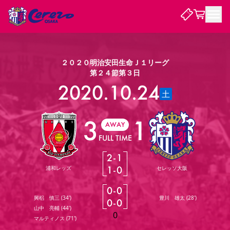
試合・チーム
２０２０明治安田生命Ｊ１リーグ
第２４節第３日
観戦する
2020.10.24
試合について
土
試合日程 / 結果
順位表
3
1
クラブを知る
チケット
チームについて
AWAY
FULL TIME
チケット情報
販売スケジュール
価格・席種
購入方法
選手・スタッフ
スケジュール
メディア情報
アクセス
レディース
シーズンシート
法人シーズンシート
福祉サービス
団体チケット
アカデミー
ハナサカプレーヤー
歴代所属選手
ファンクラブ
2
-
1
特定興行入場券
セレッソ大阪について
譲渡サービス
リセールサービス
1
-
0
浦和レッズ
セレッソ大阪
クラブ紹介
観戦ガイド
沿革
シーズン記録
求人情報
0
-
0
ニュース
ファンクラブ
初めて観戦ガイド
サポートする
キッズ向けサービス
グルメ
マッチデープログラム
興梠 慎三
(
34'
)
豊川 雄太
(
28'
)
0
-
0
観戦マナー&ルール
ビジターサポーター観戦ガイド
公式アプリ
山中 亮輔
(
44'
)
SAKURA SOCIO
招待券引換方法
まいセレチケット
会員規定
パートナー企業募集中
セレッソ大阪VISAカード
サポートスタッフ
0
婚姻届・出生届・命名書
マルティノス
(
71'
)
セレッソアイデアちょうだいな
スタジアム
応援商店街
レディース
ニュース
Lise（ライセンスビジネス）