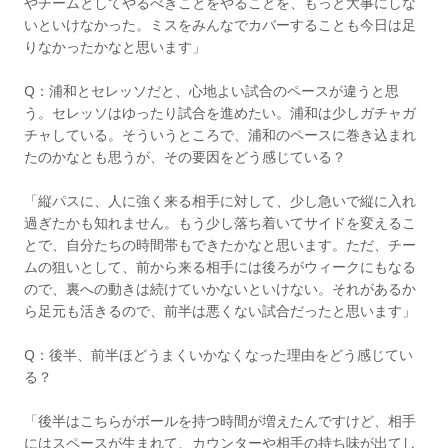
やチームとしてやるべきことをやることを、もっと大事にしな
いといけなかった。ミスをみんなでカバーすることも今日は足
りなかったかなと思います」
Q：浦和とセレッソだと、心地よい試合のペースが違うと思
う。セレッソはゆったり試合を進めたい。浦和は少しガチャガ
チャしている。そういうところで、浦和のペースに巻き込まれ
たのかなとも思うが、その要因をどう感じている？
「縦パスに、人に強く来る相手に対して、少し急いで縦に入れ
過ぎたかも知れません。もう少し落ち着いてサイドを変えるこ
とで、自分たちの時間帯もできたかなと思います。ただ、チー
ムの狙いとして、前から来る相手には後ろがウィークにもなる
ので、裏への動きは続けていかないといけない。それがあるか
ら足元も活きるので、前半は悪くない試合だったと思います」
Q：後半、前半ほどうまくいかなくなった理由をどう感じてい
る？
「後半はこちらがボールを持つ時間が増えたんですけど、相手
にはスペースが生まれて、カウンターや相手の持ち味が出てし