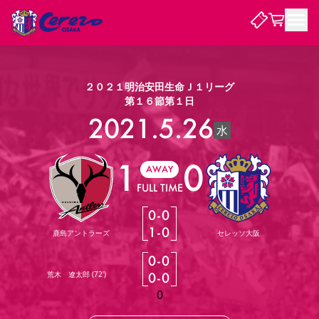
試合・チーム
２０２１明治安田生命Ｊ１リーグ
第１６節第１日
観戦する
2021.5.26
試合について
水
試合日程 / 結果
順位表
1
0
クラブを知る
チケット
AWAY
チームについて
FULL TIME
チケット情報
販売スケジュール
価格・席種
購入方法
選手・スタッフ
スケジュール
メディア情報
アクセス
レディース
シーズンシート
法人シーズンシート
福祉サービス
団体チケット
アカデミー
ハナサカプレーヤー
歴代所属選手
0
-
0
ファンクラブ
特定興行入場券
セレッソ大阪について
譲渡サービス
リセールサービス
1
-
0
鹿島アントラーズ
セレッソ大阪
クラブ紹介
観戦ガイド
沿革
シーズン記録
求人情報
0
-
0
ニュース
ファンクラブ
初めて観戦ガイド
サポートする
キッズ向けサービス
グルメ
マッチデープログラム
荒木 遼太郎
(
72'
)
0
-
0
観戦マナー&ルール
ビジターサポーター観戦ガイド
公式アプリ
SAKURA SOCIO
招待券引換方法
まいセレチケット
会員規定
パートナー企業募集中
セレッソ大阪VISAカード
0
サポートスタッフ
婚姻届・出生届・命名書
セレッソアイデアちょうだいな
スタジアム
応援商店街
レディース
ニュース
Lise（ライセンスビジネス）