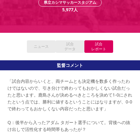
県立カシマサッカースタジアム
YANMAR HANASAKA STADIUM
すべて
チーム
グッズ
チケット
イベント
ファンクラブ
5,977
人
サステナビリティ
ホームタウン
パートナー
スポーツクラブ
メディア
30周年
DAZNで観戦
アカデミー
サステナビリティポリシー
SDGsのゴール
インパクトレポート
活動レポート
SPORT POSITIVE LEAGUES
取り組み実績
DAZNで観戦
スポーツクラブ
アウェイツアー
試合
試合
ニュース
スポーツクラブ
データ
レポート
アウェイツアー
関連団体/施設
よくある質問
監督コメント
長居公園
セレッソフットサルパーク
セレッソフットサルパーク長居
よくある質問
セレッソスポーツパーク舞洲
YANMAR HANASAKA STADIUM
「試合内容からいくと、両チームとも決定機を数多く作ったわ
セレッソ大阪アカデミー
子供のサッカースクール
大人のサッカースクール
その他スポーツクラブ
けではないので、引き分けで終わってもおかしくない試合だっ
たと思います。鹿島さんが決めるべきところを決めて1-0にされ
たという点では、勝利に値するということにはなりますが、0-0
で終わってもおかしくない内容だったと思います」
Q：後半から入ったアダム タガート選手について。背後への抜
け出しで活性化する時間帯もあったが？