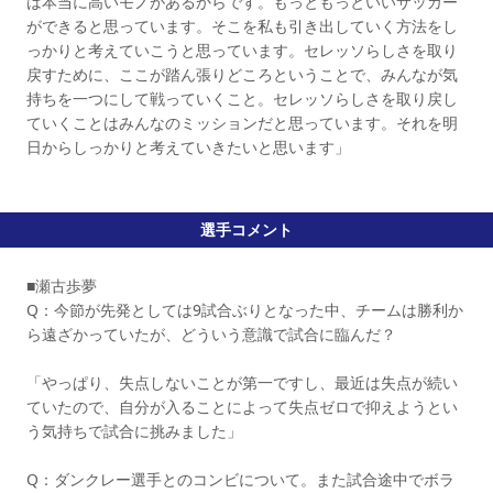
は本当に高いモノがあるからです。もっともっといいサッカー
ができると思っています。そこを私も引き出していく方法をし
っかりと考えていこうと思っています。セレッソらしさを取り
戻すために、ここが踏ん張りどころということで、みんなが気
持ちを一つにして戦っていくこと。セレッソらしさを取り戻し
ていくことはみんなのミッションだと思っています。それを明
日からしっかりと考えていきたいと思います」
選手コメント
■瀬古歩夢
Q：今節が先発としては9試合ぶりとなった中、チームは勝利か
ら遠ざかっていたが、どういう意識で試合に臨んだ？
「やっぱり、失点しないことが第一ですし、最近は失点が続い
ていたので、自分が入ることによって失点ゼロで抑えようとい
う気持ちで試合に挑みました」
Q：ダンクレー選手とのコンビについて。また試合途中でボラ