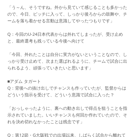
「う～ん、そうですね。外から見ていて感じることも多かった
ので、今日、ピッチに入って、しっかり後ろからの鼓舞や、チ
ームを落ち着かせる言動は意識してやったつもりです」
Q：今回のU-24日本代表からは外れてしまったが、受け止め
と、最終選考も残っている今後へ向けて
「今回、外れたことは自分に実力がないということなので、し
っかり受け止めて、次また選ばれるように、チームで試合に出
られるよう、頑張っていきたいと思います」
■アダム タガート
Q：背後への抜け出しでチャンスも作っていたが、監督からは
どういう指示を受けて、どういう意識で試合に入った？
「おっしゃったように、裏への動き出しで得点を狙うことを指
示されていました。いいチャンスも何回か作れていたので、そ
れを決め切れなかったことは残念です」
Q：第12節・G大阪戦での出場以来、しばらく試合から離れて