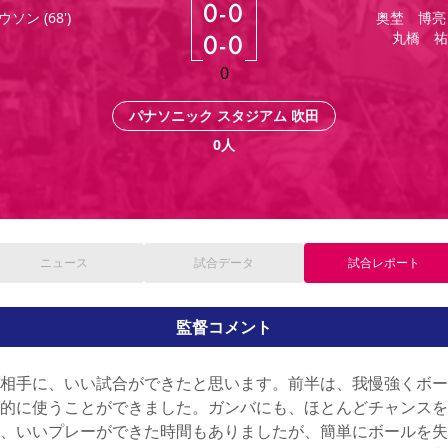
0
-
0
ウソン
(
68'
)
奥埜 博亮
丸橋 祐
0
-
0
0
パナソニック スタジアム 吹田
0
人
ニュース
試合
データ
試合
レポート
監督コメント
相手に、いい試合ができたと思います。前半は、我慢強くボー
的に使うことができました。ガンバにも、ほとんどチャンスを
、いいプレーができた時間もありましたが、簡単にボールを失