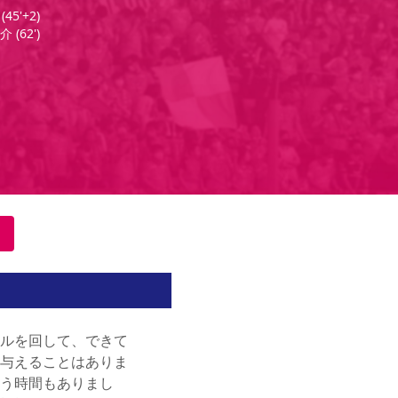
(
45'+2
)
介
(
62'
)
ルを回して、できて
与えることはありま
う時間もありまし