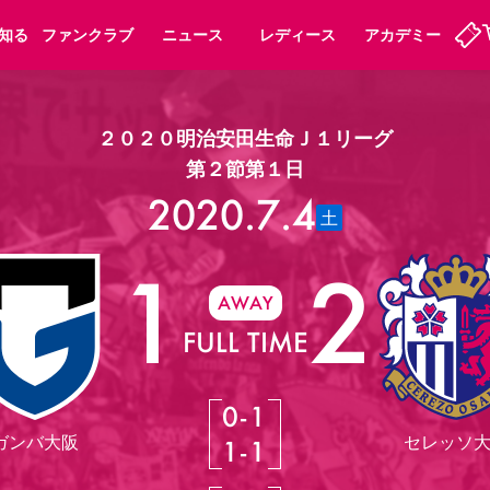
知る
ファンクラブ
ニュース
レディース
アカデミー
２０２０明治安田生命Ｊ１リーグ
定
ーズンシート
ホームタウン
婚姻届・出生届・命名書
法人シーズンシート
パートナー
スポーツクラブ
福祉サービス
メディア
第２節第１日
ビス
2020.7.4
タッフ
ディース
セレッソアイデアちょうだいな
アカデミー
ハナサカプレーヤー
応援商店街
土
プログラム
観戦マナー&ルール
1
2
ート
活動レポート
SPORT POSITIVE LEAGUES
AWAY
アウェイツアー
よくある質問
FULL TIME
0
-
1
ーク長居
セレッソスポーツパーク舞洲
ガンバ大阪
セレッソ
1
-
1
子供のサッカースクール
大人のサッカースクール