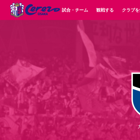
試合・チーム
観戦する
クラブを
試合日程 / 結果
チケット情報
クラブ紹介
SAKURA SOCIO
すべて
チーム
沿革
販売スケジュール
順位表
グッズ
招待券引換方法
シーズン記録
チケット
求人情報
価格・席種
まいセレチケット
イベント
ファンクラブ
購入方法
会員規
シ
団体チケット
30周年
特定興行入場券
譲渡サービス
リセールサー
選手・スタッフ
パートナー企業募集中
スケジュール
セレッソ大阪VISAカード
メディア情報
アクセス
サポートス
レ
歴代所属選手
初めて観戦ガイド
Lise（ライセンスビジネス）
キッズ向けサービス
グルメ
マッチデー
ビジターサポーター観戦ガイド
公式アプリ
サステナビリティポリシー
SDGsのゴール
インパクトレポ
YANMAR HANASAKA STADIUM
取り組み実績
DAZNで観戦
スポーツクラブ
長居公園
セレッソフットサルパーク
セレッソフットサルパ
YANMAR HANASAKA STADIUM
セレッソ大阪アカデミー
その他スポーツクラブ