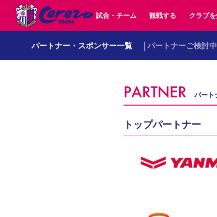
試合・チーム
観戦する
クラブを
パートナー・スポンサー一覧
パートナーご検討中
試合日程 / 結果
チケット情報
クラブ紹介
SAKURA SOCIO
すべて
チーム
沿革
販売スケジュール
順位表
グッズ
SAKURA POINT Program
シーズン記録
チケット
求人情報
価格・席種
イベント
招待券引換方法
ファンクラブ
購入方法
シ
団体チケット
婚姻届・出生届・命名書
30周年
特定興行入場券
譲渡サービス
リセールサー
PARTNER
選手・スタッフ
パートナー企業募集中
スケジュール
セレッソ大阪VISAカード
メディア情報
アクセス
サポートス
レ
パート
歴代所属選手
初めて観戦ガイド
Lise（ライセンスビジネス）
キッズ向けサービス
グルメ
マッチデー
ビジターサポーター観戦ガイド
公式アプリ
トップパートナー
サステナビリティポリシー
SDGsのゴール
インパクトレポ
YANMAR HANASAKA STADIUM
取り組み実績
DAZNで観戦
スポーツクラブ
長居公園
セレッソフットサルパーク
セレッソフットサルパ
YANMAR HANASAKA STADIUM
セレッソ大阪アカデミー
その他スポーツクラブ