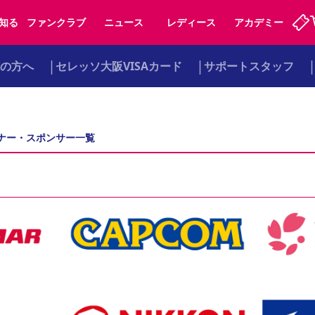
知る
ファンクラブ
ニュース
レディース
アカデミー
の方へ
セレッソ大阪VISAカード
サポートスタッフ
ーズンシート
ホームタウン
先行入場
まいセレチケット
法人シーズンシート
パートナー
スポーツクラブ
会員規定
福祉サービス
メディア
ビス
タッフ
ディース
セレッソアイデアちょうだいな
アカデミー
ハナサカプレーヤー
応援商店街
ナー・スポンサー一覧
プログラム
観戦マナー&ルール
ート
活動レポート
SPORT POSITIVE LEAGUES
アウェイツアー
よくある質問
ーク長居
セレッソスポーツパーク舞洲
子供のサッカースクール
大人のサッカースクール