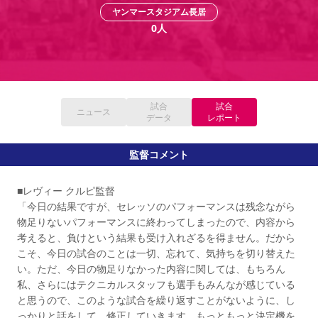
YANMAR HANASAKA STADIUM
ヤンマースタジアム長居
すべて
チーム
グッズ
チケット
イベント
ファンクラブ
サステナビリティ
0
人
ホームタウン
パートナー
スポーツクラブ
メディア
30周年
DAZNで観戦
アカデミー
サステナビリティポリシー
SDGsのゴール
インパクトレポート
活動レポート
SPORT POSITIVE LEAGUES
取り組み実績
DAZNで観戦
スポーツクラブ
アウェイツアー
試合
試合
スポーツクラブ
ニュース
アウェイツアー
データ
レポート
関連団体/施設
よくある質問
監督コメント
長居公園
セレッソフットサルパーク
セレッソフットサルパーク長居
よくある質問
セレッソスポーツパーク舞洲
YANMAR HANASAKA STADIUM
セレッソ大阪アカデミー
子供のサッカースクール
■レヴィー クルピ監督
大人のサッカースクール
その他スポーツクラブ
「今日の結果ですが、セレッソのパフォーマンスは残念ながら
物足りないパフォーマンスに終わってしまったので、内容から
考えると、負けという結果も受け入れざるを得ません。だから
こそ、今日の試合のことは一切、忘れて、気持ちを切り替えた
い。ただ、今日の物足りなかった内容に関しては、もちろん
私、さらにはテクニカルスタッフも選手もみんなが感じている
と思うので、このような試合を繰り返すことがないように、し
っかりと話をして、修正していきます。もっともっと決定機を