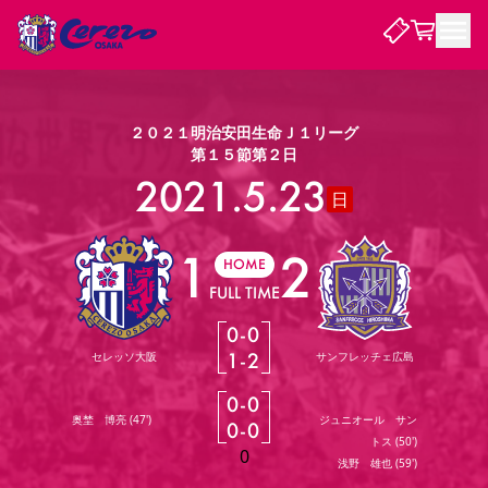
試合・チーム
２０２１明治安田生命Ｊ１リーグ
第１５節第２日
観戦する
2021.5.23
試合について
日
試合日程 / 結果
順位表
1
2
クラブを知る
チケット
チームについて
HOME
FULL TIME
チケット情報
販売スケジュール
価格・席種
購入方法
選手・スタッフ
スケジュール
メディア情報
アクセス
レディース
シーズンシート
法人シーズンシート
福祉サービス
団体チケット
アカデミー
ハナサカプレーヤー
歴代所属選手
ファンクラブ
0
-
0
特定興行入場券
セレッソ大阪について
譲渡サービス
リセールサービス
1
-
2
セレッソ大阪
サンフレッチェ広島
クラブ紹介
観戦ガイド
沿革
シーズン記録
求人情報
0
-
0
ニュース
ファンクラブ
初めて観戦ガイド
サポートする
キッズ向けサービス
グルメ
マッチデープログラム
奥埜 博亮
(
47'
)
ジュニオール サン
0
-
0
観戦マナー&ルール
ビジターサポーター観戦ガイド
公式アプリ
トス
(
50'
)
SAKURA SOCIO
SAKURA POINT Program
招待券引換方法
先行入場
パートナー企業募集中
セレッソ大阪VISAカード
サポートスタッフ
0
まいセレチケット
会員規定
婚姻届・出生届・命名書
浅野 雄也
(
59'
)
セレッソアイデアちょうだいな
スタジアム
応援商店街
レディース
ニュース
Lise（ライセンスビジネス）