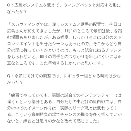
Q：広島がシステムを変えて、ウィングバックと対応する形に
なったが？
「スカウティングでは、違うシステムと選手の配置で、今日は
広島さんが変えてきましたが、1対1のところで最初は後手を踏
む場面もありましたが、ある程度、しっかりそこは自分のスト
ロングポイントを出せたシーンもあったので。そこからどう自
分の形に持っていくかというのは、もっと試合に出るチャンス
をもらわないと、周りの選手とのつながりを出しにくいには正
直なところです。また準備するしかないと思います」
Q：今節に向けての調整では、レギュラー組とやる時間は少な
かった？
「練習でやっていても、実際の試合でのインテンシティー（は
違う）という部分もある。自分たちの中だけの紅白戦では、自
分の中でのイメージ作りは、実際のリーグ戦とは変わってく
る。こういう真剣勝負の場でチャンスの機会を多く掴んでいか
ないと、練習とは違うのかなと改めて感じました」