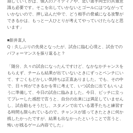
崩していくかは、個人のアイディアや、近い選手同士の共通意
識も必要です。そこを出していかないとゴールにはつながって
いかないので、押し込んだ中で、どう相手の脅威になる攻撃が
できるかは、もっと一人ひとりが考えてやっていけたらなと思
います」
■新井直人
Q：久しぶりの先発となったが、試合に臨む心境と、試合での
パフォーマンスを振り返ると？
「随分、久々の試合になったんですけど、なかなかチャンスを
もらえず、チームも結果が出ていないときにずっとベンチにい
て、すごくもどかしい気持ちは正直ありました。でも、その中
で、日々何ができるかを常に考えて、いつ試合に出てもいいよ
うに準備して、今日の試合に臨みました。今日、ピッチに立っ
てプレーした感想で言うと、自分の出来には満足していません
し、試合勘もそうだし、スタメンで出ている選手たちと練習す
る時間も限られているので。チャンスが巡ってきたときに何か
残したかったですが、結果も出なかったということで言うと、
悔いが残るゲーム内容でした」