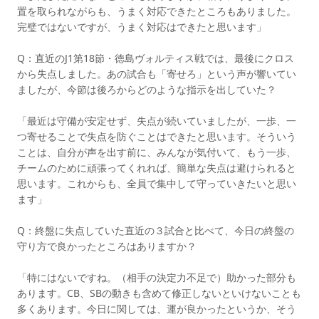
置を取られながらも、うまく対応できたところもありました。
完璧ではないですが、うまく対応はできたと思います」
Q：直近のJ1第18節・徳島ヴォルティス戦では、最後にクロス
から失点しました。あの試合も「寄せろ」という声が響いてい
ましたが、今節は後ろからどのような指示を出していた？
「最近は守備が安定せず、失点が続いていましたが、一歩、一
つ寄せることで失点を防ぐことはできたと思います。そういう
ことは、自分が声を出す前に、みんなが気付いて、もう一歩、
チームのために頑張ってくれれば、簡単な失点は避けられると
思います。これからも、全員で集中して守っていきたいと思い
ます」
Q：終盤に失点していた直近の３試合と比べて、今日の終盤の
守り方で良かったところはありますか？
「特にはないですね。（相手の決定力不足で）助かった部分も
あります。CB、SBの動きも含めて修正しないといけないことも
多くあります。今日に関しては、運が良かったというか、そう