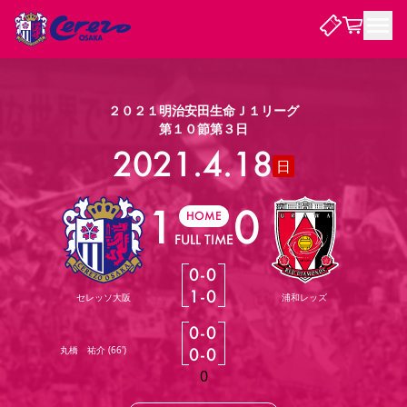
試合・チーム
２０２１明治安田生命Ｊ１リーグ
第１０節第３日
観戦する
2021.4.18
試合について
日
試合日程 / 結果
順位表
1
0
クラブを知る
チケット
HOME
チームについて
FULL TIME
チケット情報
販売スケジュール
価格・席種
購入方法
選手・スタッフ
スケジュール
メディア情報
アクセス
レディース
シーズンシート
法人シーズンシート
福祉サービス
団体チケット
アカデミー
ハナサカプレーヤー
歴代所属選手
0
-
0
ファンクラブ
特定興行入場券
セレッソ大阪について
譲渡サービス
リセールサービス
1
-
0
セレッソ大阪
浦和レッズ
クラブ紹介
観戦ガイド
沿革
シーズン記録
求人情報
0
-
0
ニュース
ファンクラブ
初めて観戦ガイド
サポートする
キッズ向けサービス
グルメ
マッチデープログラム
丸橋 祐介
(
66'
)
0
-
0
観戦マナー&ルール
ビジターサポーター観戦ガイド
公式アプリ
SAKURA SOCIO
SAKURA POINT Program
招待券引換方法
先行入場
パートナー企業募集中
セレッソ大阪VISAカード
0
サポートスタッフ
まいセレチケット
会員規定
婚姻届・出生届・命名書
セレッソアイデアちょうだいな
スタジアム
応援商店街
レディース
ニュース
Lise（ライセンスビジネス）