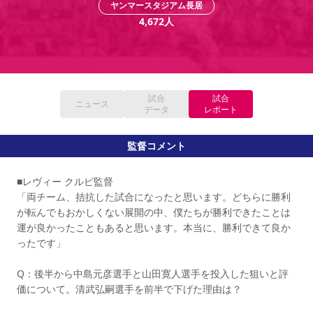
ヤンマースタジアム長居
YANMAR HANASAKA STADIUM
すべて
チーム
グッズ
チケット
イベント
ファンクラブ
4,672
人
サステナビリティ
ホームタウン
パートナー
スポーツクラブ
メディア
30周年
DAZNで観戦
アカデミー
サステナビリティポリシー
SDGsのゴール
インパクトレポート
活動レポート
SPORT POSITIVE LEAGUES
取り組み実績
DAZNで観戦
スポーツクラブ
アウェイツアー
試合
試合
ニュース
スポーツクラブ
データ
レポート
アウェイツアー
関連団体/施設
よくある質問
監督コメント
長居公園
セレッソフットサルパーク
セレッソフットサルパーク長居
よくある質問
セレッソスポーツパーク舞洲
YANMAR HANASAKA STADIUM
■レヴィー クルピ監督
セレッソ大阪アカデミー
子供のサッカースクール
大人のサッカースクール
その他スポーツクラブ
「両チーム、拮抗した試合になったと思います。どちらに勝利
が転んでもおかしくない展開の中、僕たちが勝利できたことは
運が良かったこともあると思います。本当に、勝利できて良か
ったです」
Q：後半から中島元彦選手と山田寛人選手を投入した狙いと評
価について。清武弘嗣選手を前半で下げた理由は？