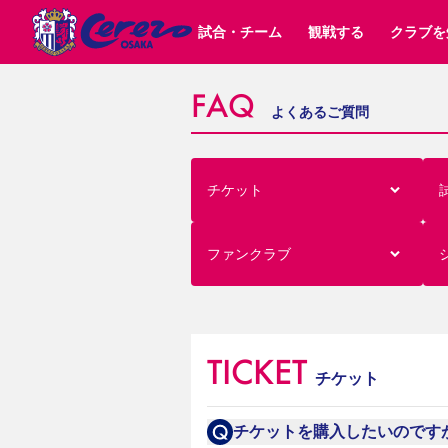
試合・チーム
観戦する
クラブを
FAQ
よくあるご質問
試合日程 / 結果
チケット情報
クラブ紹介
SAKURA SOCIO
すべて
チーム
沿革
販売スケジュール
順位表
グッズ
SAKURA POINT Program
シーズン記録
チケット
求人情報
価格・席種
イベント
招待券引換方法
ファンクラブ
購入方法
シ
団体チケット
婚姻届・出生届・命名書
30周年
特定興行入場券
譲渡サービス
リセールサー
チケット
選手・スタッフ
パートナー企業募集中
スケジュール
セレッソ大阪VISAカード
メディア情報
アクセス
サポートス
レ
歴代所属選手
初めて観戦ガイド
Lise（ライセンスビジネス）
キッズ向けサービス
グルメ
マッチデー
ビジターサポーター観戦ガイド
公式アプリ
ファンクラブ
サステナビリティポリシー
SDGsのゴール
インパクトレポ
YANMAR HANASAKA STADIUM
取り組み実績
DAZNで観戦
スポーツクラブ
TICKET
チケット
長居公園
セレッソフットサルパーク
セレッソフットサルパ
YANMAR HANASAKA STADIUM
セレッソ大阪アカデミー
その他スポーツクラブ
チケットを購入したいのです