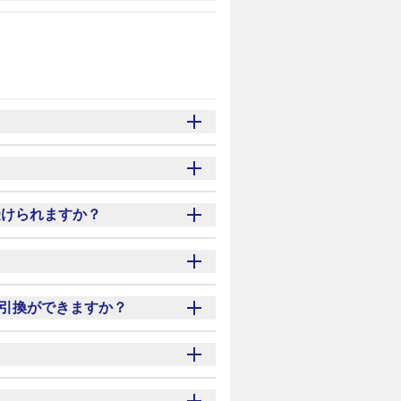
くのスタッフまでお声掛けくださ
は、当日にお引き取りの連絡がな
受けられますか？
OCIO会員の特典が付与されます。
きましては2～3営業日以内に東
れます。
引換ができますか？
ます。
たします。
いております。