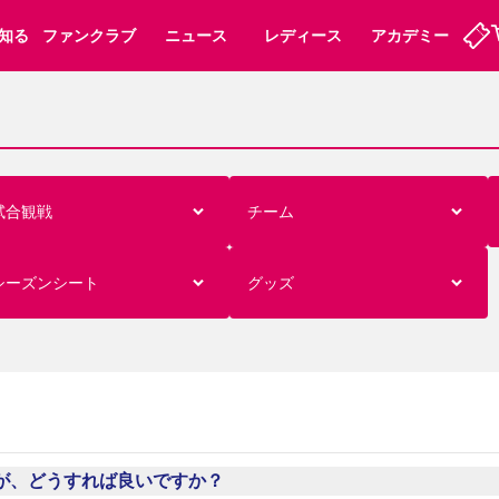
知る
ファンクラブ
ニュース
レディース
アカデミー
ーズンシート
ホームタウン
先行入場
まいセレチケット
法人シーズンシート
パートナー
スポーツクラブ
会員規定
福祉サービス
メディア
ビス
試合観戦
チーム
タッフ
ディース
セレッソアイデアちょうだいな
アカデミー
ハナサカプレーヤー
応援商店街
プログラム
観戦マナー&ルール
シーズンシート
グッズ
ート
活動レポート
SPORT POSITIVE LEAGUES
アウェイツアー
よくある質問
ーク長居
セレッソスポーツパーク舞洲
子供のサッカースクール
大人のサッカースクール
が、どうすれば良いですか？