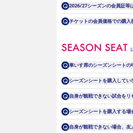
・パスワードをお忘れの方は
マイページ
よりご変更をお願
2026/27シーズンの会員証
SAKURA SOCIOのみの
チケットの会員価格での購入
先行販売期間中の購入制限枚
SEASON SEAT
車いす席のシーズンシートの
通常の申し込み方法と同じ方
シーズンシートを購入してい
お誘いサービスをお使いいた
自身が観戦できない試合をリ
なお、指定席の場合、お持ち
クラブ公式のリセールサービ
シーズンシートを購入する場合、
※完売の場合はお席をご用意
詳細は
こちら
必要ございません。シーズンシ
自身が観戦できない場合、友