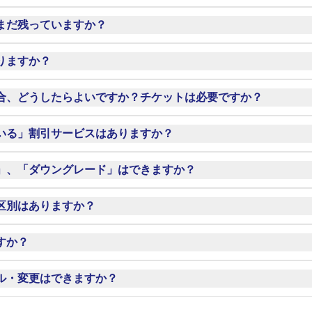
イト「セレチケ」（Jリーグチケット）にてご購入いただけます
まだ残っていますか？
こちら
をご確認ください。

もセレッソ大阪公式チケットサイト「セレチケ」（Jリーグチ
りますか？
ご確認ください。
なります。保護者1名に対して未就学児童1名まではおひざの上
合、どうしたらよいですか？チケットは必要ですか？
当日ホームゲーム会場で販売する可能性もございます。
。
事前に「セレチケ」（Jリーグチケットサイト）よりお買い求め
いる」割引サービスはありますか？
地手数料が別途必要となります。
付き添い1名のご入場が可能です。
・精神障がい者保健福祉手帳をお持ちの方には、福祉サービス
」、「ダウングレード」はできますか？
い。
せん（まいセレ・車いす席・優待・企画チケットなどは福祉サ
ません。リセール制度をご利用ください。
区別はありますか？
ダウングレード：対応していません。	
大人」「小中」の区別がございます。
すか？
生(15歳)以下の方がご利用いただけます。
AKURA SOCIO先行販売をご用意しております。
ル・変更はできますか？
をご検討ください。
はいかなる場合でもできません。