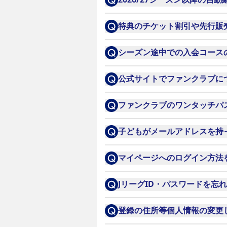
ご不明の方は
フォーム
よりお
次シーズンの制度案内ととも
特典のチケット割引や先行販
◆お問合せ先
WEB（インターネット）入会
シーズン途中での入会コース
セレッソ大阪事務局（代行事
ればすぐにご利用可能です。
シーズン途中での入会コース
TEL: 06-6123-8155
公式サイトでファンクラブに
こちら
をご確認ください。
営業時間：10:00～12:30
ファンクラブのワンタッチパ
前年度よりご継続にてご入会
※上記にご連絡いただきまし
子どもがメールアドレスを持
可能です。フリーメールアドレ
マイページへのログイン方法
お願い致します。
こちら
をご確認ください。
JリーグID・パスワードを忘
・JリーグIDがわからない方は
登録の住所等個人情報の変更