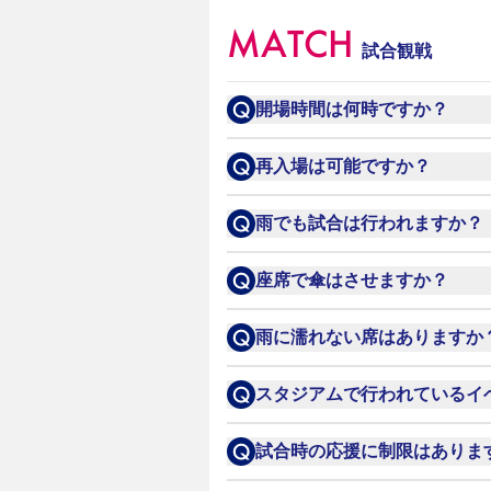
MATCH
SAKURA SOCIOの詳細は
こち
試合観戦
開場時間は何時ですか？
リーグ戦の場合、SAKURA
再入場は可能ですか？
ス/キッズ会員） 、

一般入場：キックオフ2時間
全てのスタンドで一旦退場・
雨でも試合は行われますか？
ご確認ください。
原則、通常通り開催いたしま
座席で傘はさせますか？
性がございます。その場合は
傘をさしての観戦はできませ
雨に濡れない席はありますか
メインスタンド・バックスタ
スタジアムで行われているイ
可能性がございますので、予
当HPの『イベントニュース
試合時の応援に制限はありま
が限定となるイベントもござ