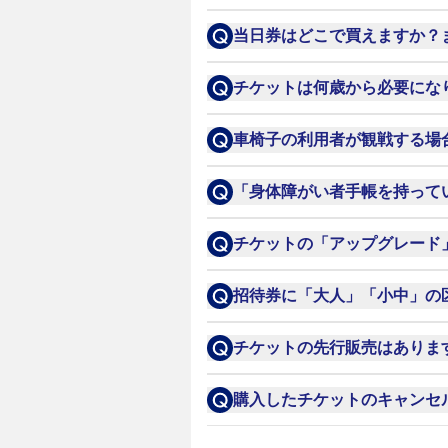
セレッソ大阪公式チケットサ
当日券はどこで買えますか？
販売スケジュールについては
残席がある場合のみ、当日で
チケットは何歳から必要にな
販売価格については
こちら
を
だけます。
小学生よりチケットが必要に
車椅子の利用者が観戦する場
また販売状況によって、試合
合はチケットを購入ください
チケットが必要となります。
「身体障がい者手帳を持って
また会場で購入の場合は、現
チケット1枚で、ご本人1名+
身体障がい者手帳・療育手帳
チケットの「アップグレード
ございます。

詳細は
こちら
をご確認くださ
※他の割引との併用はできま
アップグレード：対応してい
招待券に「大人」「小中」の
チケット同様、招待券にも「
チケットの先行販売はありま
「小中」の招待券は、中学3年
セレッソ大阪公式ファンクラブS
購入したチケットのキャンセ
ぜひファンクラブへのご入会
購入後のキャンセル及び変更