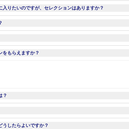
カードなどお送りいたただくことはご遠慮ください。 
ムのセレクションはおこなっていません。
に入りたいのですが、セレクションはありますか？
はご返送できませんので予めご了承ください。
阪スポーツクラブHP
等でご確認ください。
？
て異なりますが、だいたい2時間程度です。 
等により、急遽練習が変更になる場合がございます。
ださい。
ンをもらえますか？
洲グラウンドにはお越しにならないようお願いいたします。
ビス対応日であればサインをもらえます。

認ください
は？
「長居駅」から徒歩7分、JR阪和線「鶴ケ丘駅」より徒歩5分となり
さい。
一般駐車場は満車となる可能性がございますので、公共交通機
どうしたらよいですか？
す。試合日のスタジアム隣接の駐車場は関係者用となります。	