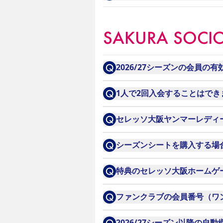
メインスタンドとバックスタ
SAKURA SOCI
セレッソ大阪主催ホームゲー
2026/27シーズンの会員の
保管期間は原則2週間です。
2026年7月1日～6月30日ま
1人で2回入会することはでき
※飲食物、汚れのひどい物品
できません。お1人様につき
セレッソ大阪ヤンマーレディー
い場合、不用品（ごみ）と判
はい。セレッソ大阪ヤンマーレ
※貴重品（現金、個人情報が
シーズンシートを購入する場合、
住吉警察署へ拾得物として届
必要ございません。シーズンシ
特典のセレッソ大阪ホームゲ
持ち主の確認ができた拾得物
セレッソ大阪マイページより
ファンクラブの会員番号（ワ
また、引き取り期日を過ぎて
WEB入会の場合は、入会完
2026/27シーズン以降の