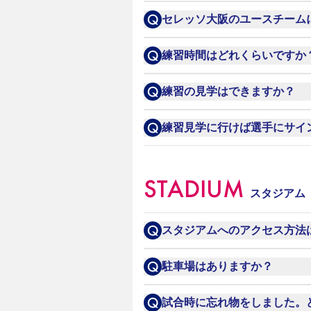
サイン色紙やトレーディング
セレッソ大阪ではトップチー
セレッソ大阪のユースチーム
また、お送りいただいたもの
随時本サイト及び
セレッソ大
練習時間はどれくらいですか
その日の練習メニューによっ
練習の見学はできますか？
また、選手のコンディション
練習予定は
こちら
をご確認く
練習見学に行けば選手にサイ
公開日以外はセレッソ大阪舞
練習公開日、かつファンサー
詳細については
こちら
をご確
STADIUM
スタジアム
スタジアムへのアクセス方法
Osaka Metro御堂筋線
駐車場はありますか？
詳しくは
こちら
をご確認くだ
長居公園内駐車場及び近隣の
試合時に忘れ物をしました。