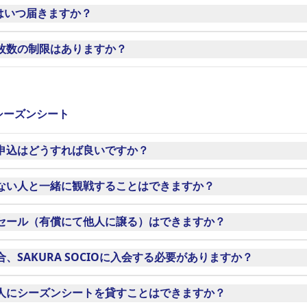
こちら
いします。
等はいつ届きますか？
ご入会の場合は会員証(情報シール)の送付はございません。
枚数の制限はありますか？
数は5枚までとなります。
シーズンシート
申込はどうすれば良いですか？
法でお申し込みいただけます。
ない人と一緒に観戦することはできますか？
だければ可能です。
セール（有償にて他人に譲る）はできますか？
のシーズンシートの席では、隣席でのご用意ができない可能性
スにて観戦できない試合の権利を他人に譲れる公式リセールが
SAKURA SOCIOに入会する必要がありますか？
できませんのでご了承ください。
ート購入者は、SAKURA SOCIO会員と同様の特典が付与さ
人にシーズンシートを貸すことはできますか？