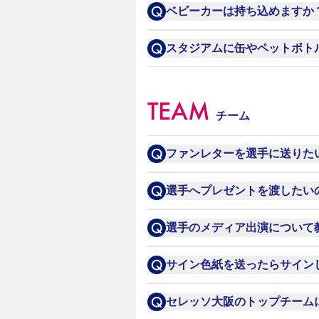
Jリーグの共通ガイドライン
ベビーカーは持ち込めますか
スタジアム内への持ち込みは
スタジアムに缶やペットボト
さい。
ビン、缶類の持ち込みは禁止
込みは可能です。その他の持
TEAM
チーム
ファンレターを選手に送りた
下記住所宛てにお送りくださ
選手へプレゼントを渡したい
〒554-0042 大阪市此花区北
練習公開日、かつファンサー
選手のメディア出演について
セレッソ大阪　○○○選手宛て

なお、選手への飲食物のプレ
随時本サイトにてお伝えをし
サイン色紙を送ったらサイン
※選手宛てに連日多数のファ
ニュースの「メディア」ペー
全ての方に対応することがで
いたしかねます
セレッソ大阪のトップチーム