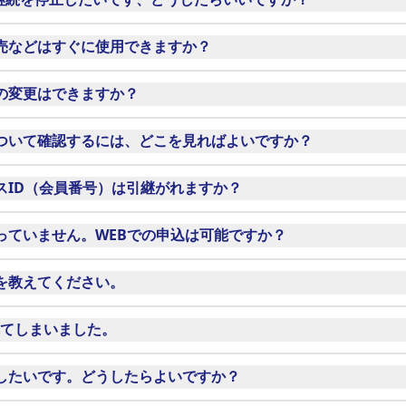
問い合わせください
に、自動継続解除方法をお知らせいたします。
売などはすぐに使用できますか？
の場合に限り、受付完了メールへ会員番号を記載しておりますの
の変更はできますか？
務局）
の変更及び退会は出来かねます。
ついて確認するには、どこを見ればよいですか？
/13:30～17:00（土・日・月・祝日およびホームゲーム開催日除く）
スID（会員番号）は引継がれますか？
の方は引継ぎとなります。
たら、拾得物照会後、担当より折り返しご連絡いたします。
っていません。WEBでの申込は可能ですか？
スを（GoogleやYahoo！など）取得いただきお子様のお名前
を教えてください。
れてしまいました。
こちら
したいです。どうしたらよいですか？