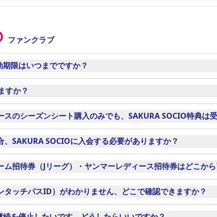
ンド中央のインフォメーションブースにお越しになるか、お近
O
ファンクラブ
ムでの拾得物について、以下の通り対応しております。
有効期限はいつまでですか？
でとなります。
ますか？
（タオルなど）、大量生産品および物品（傘など）等について
1アカウントとなります。
スのシーズンシート購入のみでも、SAKURA SOCIO特典は
断し、廃棄する場合があります。
ディースのシーズンシートをご購入いただくと、SAKURA S
記載された免許証や会員証、データの入っている機器など）につ
SAKURA SOCIOに入会する必要がありますか？
出いたします。
ート購入者は、SAKURA SOCIO会員と同様の特典が付与さ
ーム招待券（Jリーグ）・ヤンマーレディース招待券はどこから
は、弊社までお越しいただくか、着払い発送でのご返却となり
引換が可能です。
ンタッチパスID）がわかりません、どこで確認できますか？
ご連絡がない場合に関しても、上記の保管期間に準じて廃棄い
了メールを配信しておりますのでメール内に記載をさせていただ
自動継続を停止したいです、どうしたらいいですか？