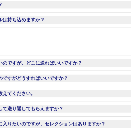
に基づいての試合開催となります。詳しくは
こちら
をご確認くだ
？
ご遠慮いただいております。各入場ゲートにてお預かりいたし
ルは持ち込めますか？
です。入場ゲートで紙コップに移し替えてください。ペットボ
ち込み禁止物は
こちら
をご確認ください。
いのですが、どこに送ればいいですか？
い。スタッフが選手にお届けします。
のですがどうすればいいですか？
港緑地1-2-25 セレッソ大阪クラブハウス
ビス対応日にファンサービスエリアにてお渡しください。 
教えてください。
ゼントはお控えください
ています。
して送り返してもらえますか？
ンレターやプレゼントを頂戴しておりますため、到着確認など
ジをご確認ください。
きないため、郵送等によるサインにはおこたえできません。
に入りたいのですが、セレクションはありますか？