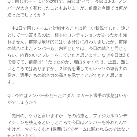
Q：同じポートFCとの対戦で、前節は1-1で、今節は3-0。メン
バーが大きく替わったこともありますが、前節と今節では何が
違ったでしょうか？
「中2日で同じチームと対戦することは難しい状況でした。違い
として一つ言えるのは、相手のコンディションがあったかも知
れません。前節は最終的には引き分けに終わりましたが、前節
の試合に出たメンバーも、内容としては、今日の試合と同じく
らい、内容のいいプレーをしていたと思います。なぜ今日は3-0
で勝てて、前節は1-1だったのか、理由を示すのは、正直、難し
いところではありますが、２試合を通してセレッソの総合力の
高さ、選手たちの総合力の高さを示すことができたと思いま
す」
Q：今節はメンバー外だったアダム タガート選手の状態はいか
がでしょうか？
「先日の、ケガと言いますか、その治療と、フィジカルコンデ
ィションを整えるというところで今日はメンバーを外れたんで
すけど、おそらくあと1週間ほどでゲームに関われるのではない
かと思います」