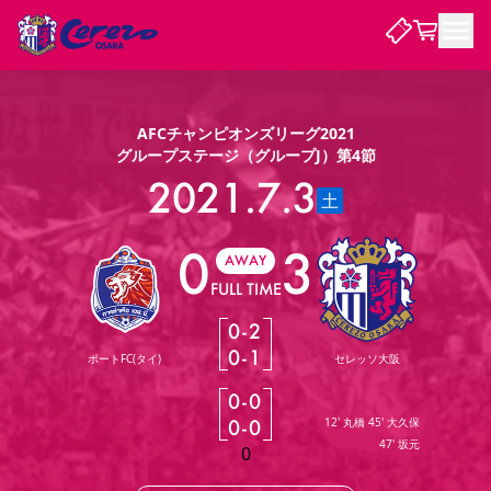
試合・チーム
AFCチャンピオンズリーグ2021
グループステージ（グループJ）第4節
観戦する
2021.7.3
試合について
土
試合日程 / 結果
順位表
0
3
クラブを知る
チケット
AWAY
チームについて
FULL TIME
チケット情報
販売スケジュール
価格・席種
購入方法
選手・スタッフ
スケジュール
メディア情報
アクセス
レディース
シーズンシート
法人シーズンシート
福祉サービス
団体チケット
アカデミー
ハナサカプレーヤー
歴代所属選手
0
-
2
ファンクラブ
特定興行入場券
セレッソ大阪について
譲渡サービス
リセールサービス
0
-
1
ポートFC(タイ)
セレッソ大阪
クラブ紹介
観戦ガイド
沿革
シーズン記録
求人情報
0
-
0
ニュース
ファンクラブ
初めて観戦ガイド
サポートする
キッズ向けサービス
グルメ
マッチデープログラム
0
-
0
12' 丸橋 45' 大久保
観戦マナー&ルール
ビジターサポーター観戦ガイド
公式アプリ
47' 坂元
SAKURA SOCIO
招待券引換方法
まいセレチケット
会員規定
パートナー企業募集中
セレッソ大阪VISAカード
0
サポートスタッフ
婚姻届・出生届・命名書
セレッソアイデアちょうだいな
スタジアム
応援商店街
レディース
ニュース
Lise（ライセンスビジネス）