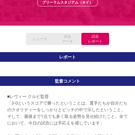
ブリーラムスタジアム（タイ）
YANMAR HANASAKA STADIUM
すべて
チーム
グッズ
チケット
イベント
ファンクラブ
サステナビリティ
ホームタウン
パートナー
スポーツクラブ
メディア
30周年
DAZNで観戦
アカデミー
サステナビリティポリシー
SDGsのゴール
インパクトレポート
活動レポート
SPORT POSITIVE LEAGUES
取り組み実績
DAZNで観戦
スポーツクラブ
試合
試合
アウェイツアー
ニュース
データ
レポート
スポーツクラブ
アウェイツアー
レポート
関連団体/施設
よくある質問
長居公園
セレッソフットサルパーク
セレッソフットサルパーク長居
よくある質問
セレッソスポーツパーク舞洲
YANMAR HANASAKA STADIUM
セレッソ大阪アカデミー
子供のサッカースクール
監督コメント
大人のサッカースクール
その他スポーツクラブ
■レヴィー クルピ監督
「3-0というスコアで勝ったということは、選手たちが自分たち
のクオリティーをしっかりとピッチの中で示したということ。
そして、最後まで1点でも多く取る姿勢を見せ続けたこと。全て
において、今日の試合には手応えを感じています」