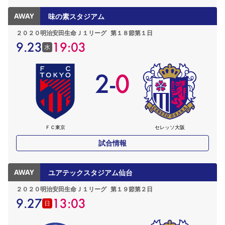
AWAY
味の素スタジアム
２０２０明治安田生命Ｊ１リーグ
第１８節第１日
9.23
19:03
水
2
-
0
ＦＣ東京
セレッソ大阪
試合情報
AWAY
ユアテックスタジアム仙台
２０２０明治安田生命Ｊ１リーグ
第１９節第２日
9.27
13:03
日