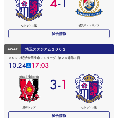
4
-
1
セレッソ大阪
横浜Ｆ・マリノス
試合情報
AWAY
埼玉スタジアム２００２
２０２０明治安田生命Ｊ１リーグ
第２４節第３日
10.24
17:03
土
3
-
1
浦和レッズ
セレッソ大阪
試合情報