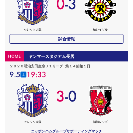
0
-
3
YANMAR HANASAKA STADIUM
すべて
チーム
グッズ
チケット
イベント
ファンクラブ
サステナビリティ
ホームタウン
パートナー
スポーツクラブ
メディア
30周年
DAZNで観戦
アカデミー
サステナビリティポリシー
SDGsのゴール
インパクトレポート
活動レポート
SPORT POSITIVE LEAGUES
取り組み実績
DAZNで観戦
セレッソ大阪
柏レイソル
スポーツクラブ
アウェイツアー
試合情報
スポーツクラブ
アウェイツアー
HOME
ヤンマースタジアム長居
関連団体/施設
よくある質問
２０２０明治安田生命Ｊ１リーグ
第１４節第１日
長居公園
セレッソフットサルパーク
セレッソフットサルパーク長居
よくある質問
セレッソスポーツパーク舞洲
9.5
19:33
YANMAR HANASAKA STADIUM
土
セレッソ大阪アカデミー
子供のサッカースクール
大人のサッカースクール
その他スポーツクラブ
3
-
0
セレッソ大阪
浦和レッズ
ニッポンハムグループサポーティングマッチ