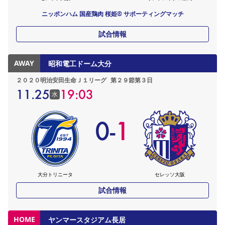
ニッポンハム 国産鶏肉 桜姫®︎ サポーティングマッチ
試合情報
AWAY
昭和電工ドーム大分
２０２０明治安田生命Ｊ１リーグ
第２９節第３日
11.25
19:03
水
0
-
1
大分トリニータ
セレッソ大阪
試合情報
HOME
ヤンマースタジアム長居