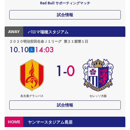
Red Bull サポーティングマッチ
試合情報
AWAY
パロマ瑞穂スタジアム
２０２０明治安田生命Ｊ１リーグ
第２１節第１日
10.10
14:03
土
1
-
0
名古屋グランパス
セレッソ大阪
試合情報
HOME
ヤンマースタジアム長居