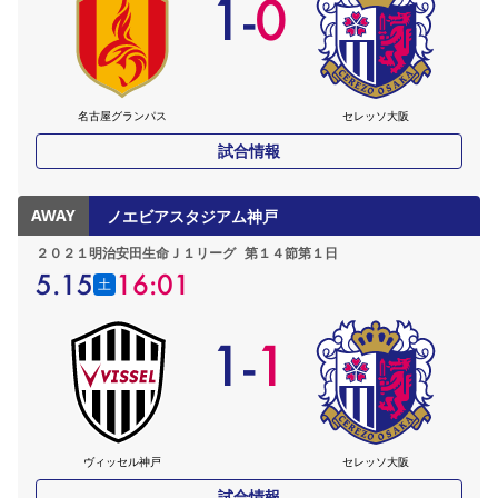
1
-
0
名古屋グランパス
セレッソ大阪
試合情報
AWAY
ノエビアスタジアム神戸
２０２１明治安田生命Ｊ１リーグ
第１４節第１日
5.15
16:01
土
1
-
1
ヴィッセル神戸
セレッソ大阪
試合情報