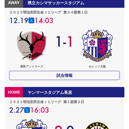
AWAY
県立カシマサッカースタジアム
２０２０明治安田生命Ｊ１リーグ
第３４節第１日
12.19
14:03
土
1
-
1
鹿島アントラーズ
セレッソ大阪
試合情報
HOME
ヤンマースタジアム長居
２０２１明治安田生命Ｊ１リーグ
第１節第２日
2.27
16:03
土