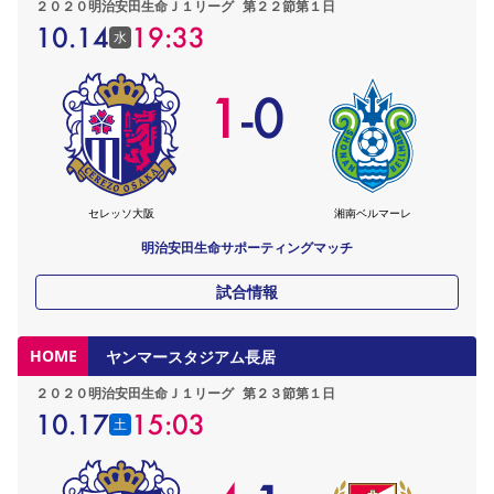
２０２０明治安田生命Ｊ１リーグ
第２２節第１日
10.14
19:33
水
1
-
0
セレッソ大阪
湘南ベルマーレ
明治安田生命サポーティングマッチ
試合情報
HOME
ヤンマースタジアム長居
２０２０明治安田生命Ｊ１リーグ
第２３節第１日
10.17
15:03
土