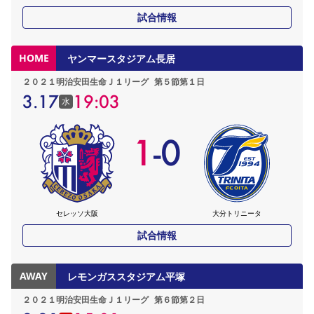
試合情報
HOME
ヤンマースタジアム長居
２０２１明治安田生命Ｊ１リーグ
第５節第１日
3.17
19:03
水
1
-
0
セレッソ大阪
大分トリニータ
試合情報
AWAY
レモンガススタジアム平塚
２０２１明治安田生命Ｊ１リーグ
第６節第２日