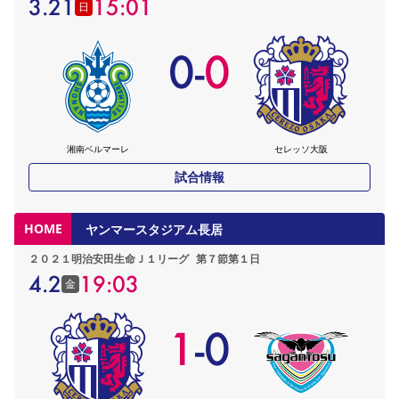
3.21
15:01
日
0
-
0
湘南ベルマーレ
セレッソ大阪
試合情報
HOME
ヤンマースタジアム長居
２０２１明治安田生命Ｊ１リーグ
第７節第１日
4.2
19:03
金
1
-
0