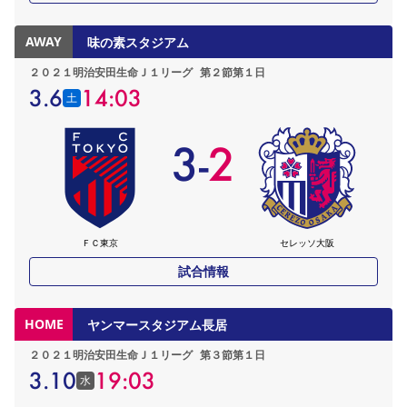
AWAY
味の素スタジアム
２０２１明治安田生命Ｊ１リーグ
第２節第１日
3.6
14:03
土
3
-
2
ＦＣ東京
セレッソ大阪
試合情報
HOME
ヤンマースタジアム長居
２０２１明治安田生命Ｊ１リーグ
第３節第１日
3.10
19:03
水