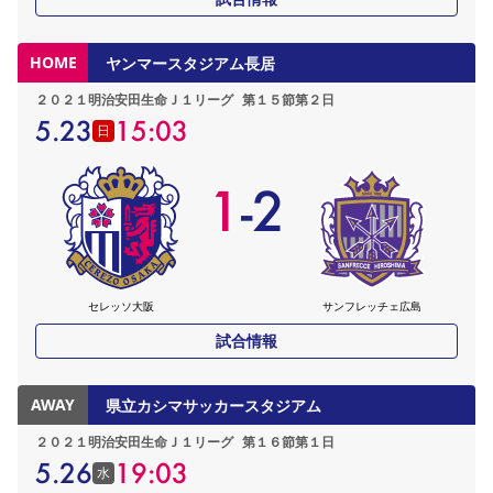
HOME
ヤンマースタジアム長居
２０２１明治安田生命Ｊ１リーグ
第１５節第２日
5.23
15:03
日
1
-
2
セレッソ大阪
サンフレッチェ広島
試合情報
AWAY
県立カシマサッカースタジアム
２０２１明治安田生命Ｊ１リーグ
第１６節第１日
5.26
19:03
水