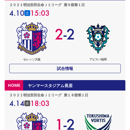
２０２１明治安田生命Ｊ１リーグ
第９節第１日
4.10
15:03
土
2
-
2
セレッソ大阪
アビスパ福岡
試合情報
HOME
ヤンマースタジアム長居
２０２１明治安田生命Ｊ１リーグ
第１８節第１日
4.14
18:03
水
1
-
2