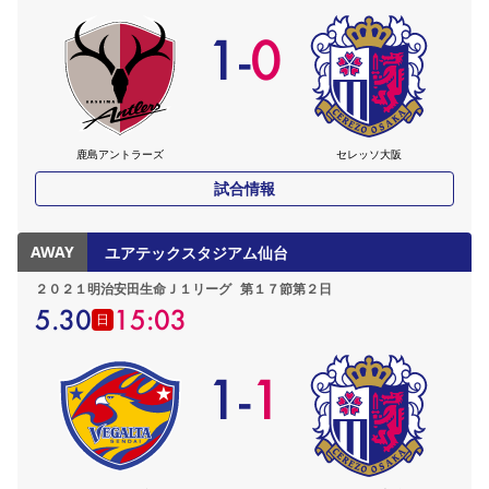
1
-
0
鹿島アントラーズ
セレッソ大阪
試合情報
AWAY
ユアテックスタジアム仙台
２０２１明治安田生命Ｊ１リーグ
第１７節第２日
5.30
15:03
日
1
-
1