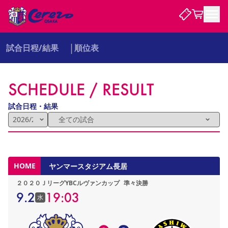
試合日程/結果
順位表
試合・チーム
SCHEDULE / RESULT
観戦する
試合について
試合日程 / 結果
順位表
試合日程・結果
クラブを知る
チケット
チームについて
チケット情報
販売スケジュール
価格・席種
購入方法
選手・スタッフ
スケジュール
メディア情報
アクセス
レディース
シーズンシート
法人シーズンシート
福祉サービス
団体チケット
アカデミー
ハナサカプレーヤー
歴代所属選手
ファンクラブ
特定興行入場券
セレッソ大阪について
譲渡サービス
リセールサービス
HOME
ヤンマースタジアム長居
クラブ紹介
観戦ガイド
沿革
シーズン記録
求人情報
２０２０ＪリーグYBCルヴァンカップ
準々決勝
ニュース
ファンクラブ
初めて観戦ガイド
サポートする
キッズ向けサービス
グルメ
マッチデープログラム
9.2
19:03
水
観戦マナー&ルール
ビジターサポーター観戦ガイド
公式アプリ
SAKURA SOCIO
招待券引換方法
まいセレチケット
会員規定
パートナー企業募集中
セレッソ大阪VISAカード
サポートスタッフ
婚姻届・出生届・命名書
セレッソアイデアちょうだいな
スタジアム
応援商店街
レディース
ニュース
Lise（ライセンスビジネス）