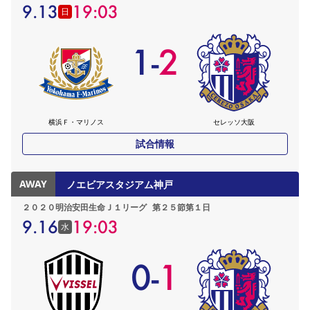
9.13
19:03
日
1
-
2
横浜Ｆ・マリノス
セレッソ大阪
試合情報
AWAY
ノエビアスタジアム神戸
２０２０明治安田生命Ｊ１リーグ
第２５節第１日
9.16
19:03
水
0
-
1