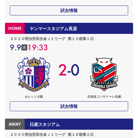
試合情報
HOME
ヤンマースタジアム長居
２０２０明治安田生命Ｊ１リーグ
第１５節第１日
9.9
19:33
水
2
-
0
セレッソ大阪
北海道コンサドーレ札幌
試合情報
AWAY
日産スタジアム
２０２０明治安田生命Ｊ１リーグ
第１６節第２日