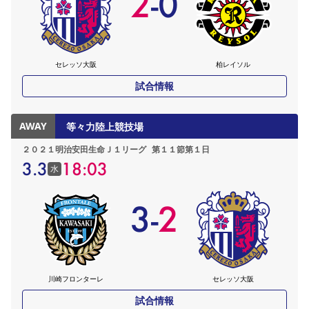
2
-
0
セレッソ大阪
柏レイソル
試合情報
AWAY
等々力陸上競技場
２０２１明治安田生命Ｊ１リーグ
第１１節第１日
3.3
18:03
水
3
-
2
川崎フロンターレ
セレッソ大阪
試合情報