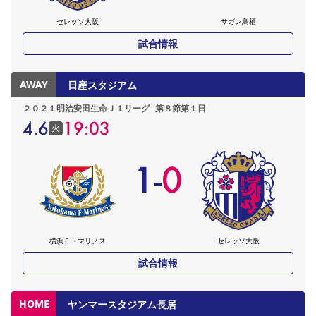
セレッソ大阪
サガン鳥栖
試合情報
AWAY
日産スタジアム
２０２１明治安田生命Ｊ１リーグ
第８節第１日
4.6
19:03
火
1
-
0
横浜Ｆ・マリノス
セレッソ大阪
試合情報
HOME
ヤンマースタジアム長居