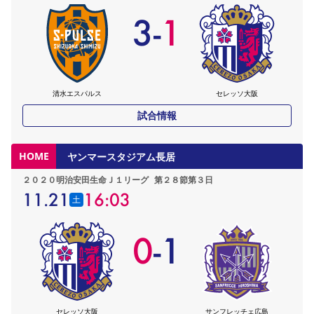
3
-
1
清水エスパルス
セレッソ大阪
試合情報
HOME
ヤンマースタジアム長居
２０２０明治安田生命Ｊ１リーグ
第２８節第３日
11.21
16:03
土
0
-
1
セレッソ大阪
サンフレッチェ広島