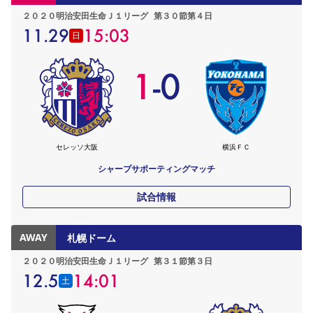
２０２０明治安田生命Ｊ１リーグ
第３０節第４日
11.29
15:03
日
1
-
0
セレッソ大阪
横浜ＦＣ
シャープサポーティングマッチ
試合情報
AWAY
札幌ドーム
２０２０明治安田生命Ｊ１リーグ
第３１節第３日
12.5
14:01
土