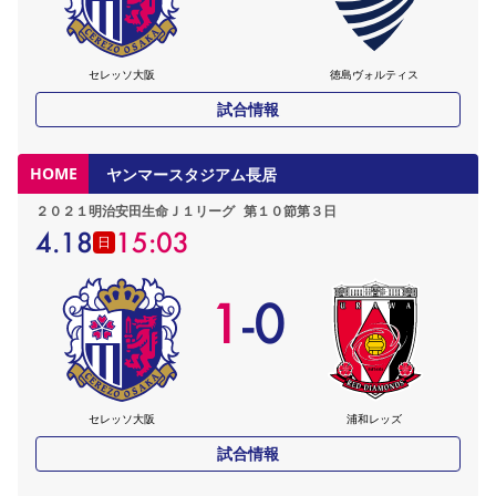
セレッソ大阪
徳島ヴォルティス
試合情報
HOME
ヤンマースタジアム長居
２０２１明治安田生命Ｊ１リーグ
第１０節第３日
4.18
15:03
日
1
-
0
セレッソ大阪
浦和レッズ
試合情報