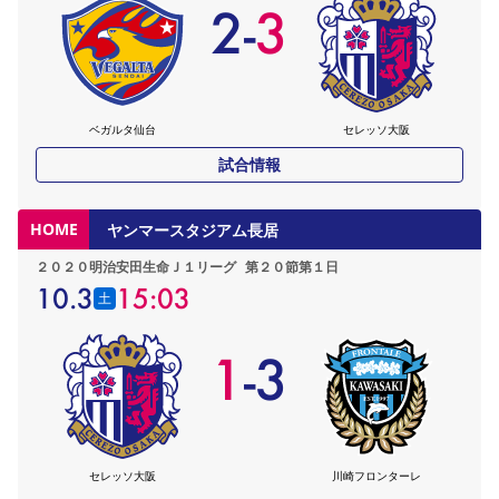
2
-
3
ベガルタ仙台
セレッソ大阪
試合情報
HOME
ヤンマースタジアム長居
２０２０明治安田生命Ｊ１リーグ
第２０節第１日
10.3
15:03
土
1
-
3
セレッソ大阪
川崎フロンターレ