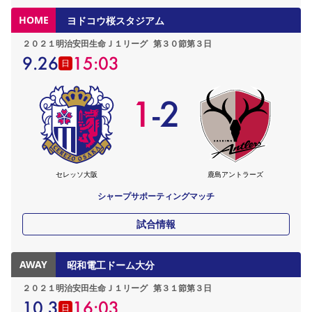
HOME
ヨドコウ桜スタジアム
２０２１明治安田生命Ｊ１リーグ
第３０節第３日
9.26
15:03
日
1
-
2
セレッソ大阪
鹿島アントラーズ
シャープサポーティングマッチ
試合情報
AWAY
昭和電工ドーム大分
２０２１明治安田生命Ｊ１リーグ
第３１節第３日
10.3
16:03
日