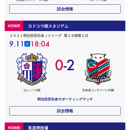
試合情報
HOME
ヨドコウ桜スタジアム
２０２１明治安田生命Ｊ１リーグ
第２８節第２日
9.11
18:04
土
0
-
2
セレッソ大阪
北海道コンサドーレ札幌
明治安田生命サポーティングマッチ
試合情報
HOME
長居球技場