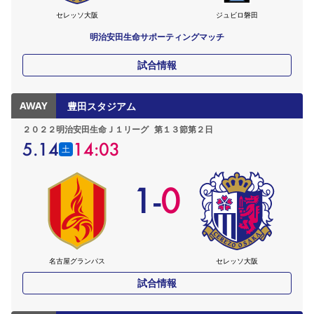
セレッソ大阪
ジュビロ磐田
明治安田生命サポーティングマッチ
試合情報
AWAY
豊田スタジアム
２０２２明治安田生命Ｊ１リーグ
第１３節第２日
5.14
14:03
土
1
-
0
名古屋グランパス
セレッソ大阪
試合情報