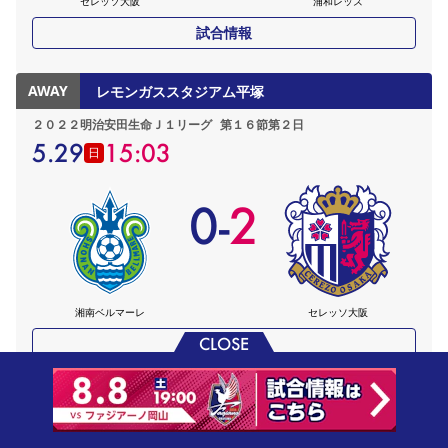
セレッソ大阪
浦和レッズ
試合情報
AWAY
レモンガススタジアム平塚
２０２２明治安田生命Ｊ１リーグ
第１６節第２日
5.29
15:03
日
0
-
2
湘南ベルマーレ
セレッソ大阪
CLOSE
試合情報
HOME
ヨドコウ桜スタジアム
天皇杯JFA全日本サッカー選手権大会
2回戦