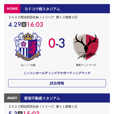
HOME
ヨドコウ桜スタジアム
２０２２明治安田生命Ｊ１リーグ
第１０節第３日
4.29
16:03
金
0
-
3
セレッソ大阪
鹿島アントラーズ
ニッコンホールディングスサポーティングマッチ
試合情報
AWAY
駅前不動産スタジアム
２０２２明治安田生命Ｊ１リーグ
第１１節第１日
5.3
15:03
火