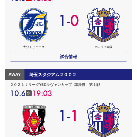
1
-
0
大分トリニータ
セレッソ大阪
試合情報
AWAY
埼玉スタジアム２００２
２０２１ＪリーグYBCルヴァンカップ
準決勝 第１戦
10.6
19:03
水
1
-
1