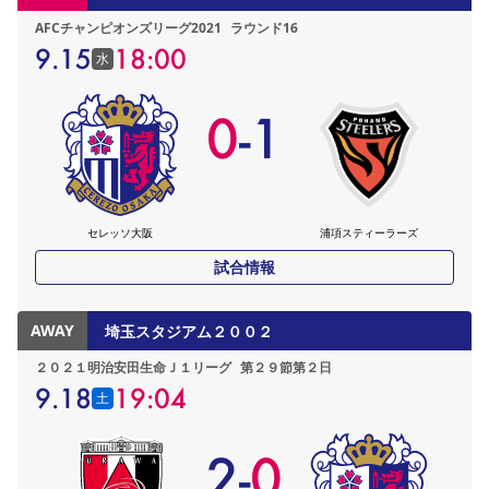
AFCチャンピオンズリーグ2021
ラウンド16
9.15
18:00
水
0
-
1
セレッソ大阪
浦項スティーラーズ
試合情報
AWAY
埼玉スタジアム２００２
２０２１明治安田生命Ｊ１リーグ
第２９節第２日
9.18
19:04
土
2
-
0