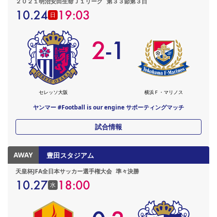
２０２１明治安田生命Ｊ１リーグ
第３３節第３日
10.24
19:03
日
2
-
1
セレッソ大阪
横浜Ｆ・マリノス
ヤンマー #Football is our engine サポーティングマッチ
試合情報
AWAY
豊田スタジアム
天皇杯JFA全日本サッカー選手権大会
準々決勝
10.27
18:00
水