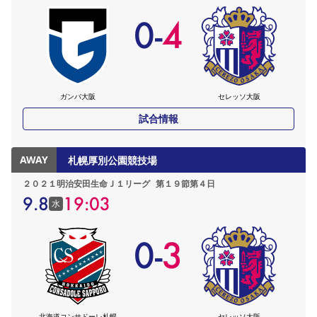
0
-
4
ガンバ大阪
セレッソ大阪
試合情報
AWAY
札幌厚別公園競技場
２０２１明治安田生命Ｊ１リーグ
第１９節第４日
9.8
19:03
水
0
-
3
北海道コンサドーレ札幌
セレッソ大阪