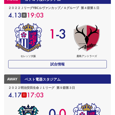
２０２２ＪリーグYBCルヴァンカップ／Ａグループ
第４節第１日
4.13
19:03
水
1
-
3
セレッソ大阪
鹿島アントラーズ
試合情報
AWAY
ベスト電器スタジアム
２０２２明治安田生命Ｊ１リーグ
第９節第３日
4.17
17:03
日
0
-
0