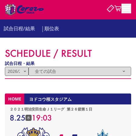
試合日程/結果
順位表
試合・チーム
SCHEDULE / RESULT
観戦する
試合について
試合日程 / 結果
順位表
試合日程・結果
クラブを知る
チケット
チームについて
チケット情報
販売スケジュール
価格・席種
購入方法
選手・スタッフ
スケジュール
メディア情報
アクセス
レディース
シーズンシート
法人シーズンシート
福祉サービス
団体チケット
アカデミー
ハナサカプレーヤー
歴代所属選手
ファンクラブ
特定興行入場券
セレッソ大阪について
譲渡サービス
リセールサービス
HOME
ヨドコウ桜スタジアム
クラブ紹介
観戦ガイド
沿革
シーズン記録
求人情報
２０２１明治安田生命Ｊ１リーグ
第２６節第１日
ニュース
ファンクラブ
初めて観戦ガイド
サポートする
キッズ向けサービス
グルメ
マッチデープログラム
8.25
19:03
水
観戦マナー&ルール
ビジターサポーター観戦ガイド
公式アプリ
SAKURA SOCIO
招待券引換方法
まいセレチケット
会員規定
パートナー企業募集中
セレッソ大阪VISAカード
サポートスタッフ
婚姻届・出生届・命名書
セレッソアイデアちょうだいな
スタジアム
応援商店街
レディース
ニュース
Lise（ライセンスビジネス）