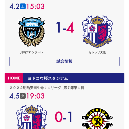
4.2
15:03
土
1
-
4
川崎フロンターレ
セレッソ大阪
試合情報
HOME
ヨドコウ桜スタジアム
２０２２明治安田生命Ｊ１リーグ
第７節第１日
4.5
19:03
火
0
-
1