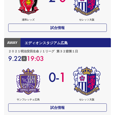
浦和レッズ
セレッソ大阪
試合情報
AWAY
エディオンスタジアム広島
２０２１明治安田生命Ｊ１リーグ
第３２節第１日
9.22
19:03
水
0
-
1
サンフレッチェ広島
セレッソ大阪
試合情報