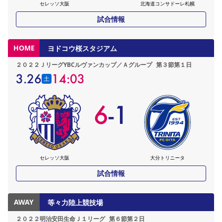
セレッソ大阪
北海道コンサドーレ札幌
試合情報
HOME
ヨドコウ桜スタジアム
２０２２ＪリーグYBCルヴァンカップ／Ａグループ
第３節第１日
3.26
14:03
土
6
-
1
セレッソ大阪
大分トリニータ
試合情報
AWAY
等々力陸上競技場
２０２２明治安田生命Ｊ１リーグ
第６節第２日