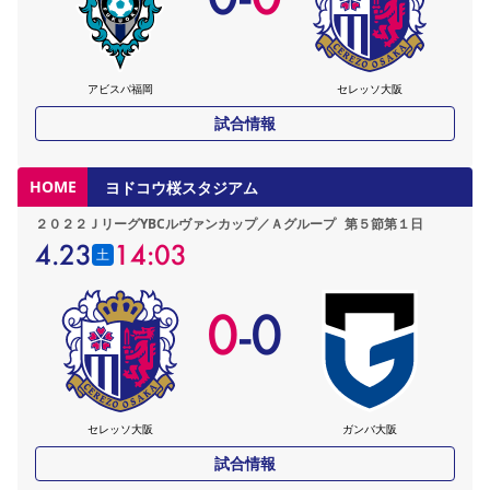
アビスパ福岡
セレッソ大阪
試合情報
HOME
ヨドコウ桜スタジアム
２０２２ＪリーグYBCルヴァンカップ／Ａグループ
第５節第１日
4.23
14:03
土
0
-
0
セレッソ大阪
ガンバ大阪
試合情報