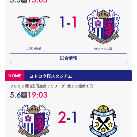
1
-
1
サガン鳥栖
セレッソ大阪
試合情報
HOME
ヨドコウ桜スタジアム
２０２２明治安田生命Ｊ１リーグ
第１２節第１日
5.6
19:03
金
2
-
1