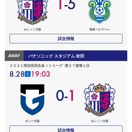
1
-
5
YANMAR HANASAKA STADIUM
すべて
チーム
グッズ
チケット
イベント
ファンクラブ
サステナビリティ
ホームタウン
パートナー
スポーツクラブ
メディア
30周年
DAZNで観戦
アカデミー
サステナビリティポリシー
SDGsのゴール
インパクトレポート
活動レポート
SPORT POSITIVE LEAGUES
取り組み実績
DAZNで観戦
セレッソ大阪
湘南ベルマーレ
スポーツクラブ
アウェイツアー
試合情報
スポーツクラブ
アウェイツアー
AWAY
パナソニック スタジアム 吹田
関連団体/施設
よくある質問
２０２１明治安田生命Ｊ１リーグ
第２７節第１日
長居公園
セレッソフットサルパーク
セレッソフットサルパーク長居
よくある質問
セレッソスポーツパーク舞洲
8.28
19:03
YANMAR HANASAKA STADIUM
土
セレッソ大阪アカデミー
子供のサッカースクール
大人のサッカースクール
その他スポーツクラブ
0
-
1
ガンバ大阪
セレッソ大阪
試合情報