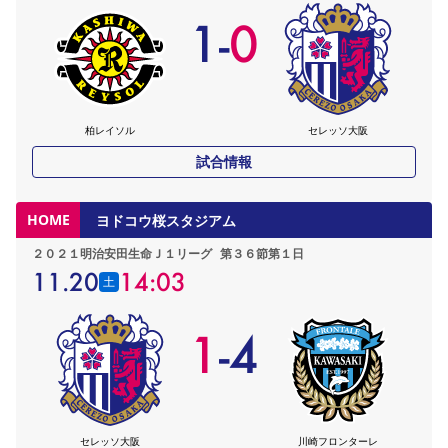
1
-
0
柏レイソル
セレッソ大阪
試合情報
HOME
ヨドコウ桜スタジアム
２０２１明治安田生命Ｊ１リーグ
第３６節第１日
11.20
14:03
土
1
-
4
セレッソ大阪
川崎フロンターレ