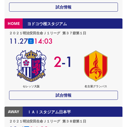
試合情報
HOME
ヨドコウ桜スタジアム
２０２１明治安田生命Ｊ１リーグ
第３７節第１日
11.27
14:03
土
2
-
1
セレッソ大阪
名古屋グランパス
試合情報
AWAY
ＩＡＩスタジアム日本平
２０２１明治安田生命Ｊ１リーグ
第３８節第１日