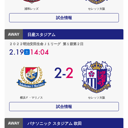
浦和レッズ
セレッソ大阪
試合情報
AWAY
日産スタジアム
２０２２明治安田生命Ｊ１リーグ
第１節第２日
2.19
14:04
土
2
-
2
横浜Ｆ・マリノス
セレッソ大阪
試合情報
AWAY
パナソニック スタジアム 吹田