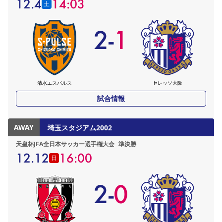
12.4
14:03
土
2
-
1
清水エスパルス
セレッソ大阪
試合情報
AWAY
埼玉スタジアム2002
天皇杯JFA全日本サッカー選手権大会
準決勝
12.12
16:00
日
2
-
0