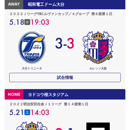
AWAY
昭和電工ドーム大分
２０２２ＪリーグYBCルヴァンカップ／Ａグループ
第６節第１日
5.18
19:03
水
3
-
3
大分トリニータ
セレッソ大阪
試合情報
HOME
ヨドコウ桜スタジアム
２０２２明治安田生命Ｊ１リーグ
第１４節第１日
5.21
14:03
土