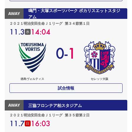
鳴門・大塚スポーツパーク ポカリスエットスタジ
AWAY
アム
２０２１明治安田生命Ｊ１リーグ
第３４節第１日
11.3
14:04
水
0
-
1
徳島ヴォルティス
セレッソ大阪
試合情報
AWAY
三協フロンテア柏スタジアム
２０２１明治安田生命Ｊ１リーグ
第３５節第２日
11.7
16:03
日