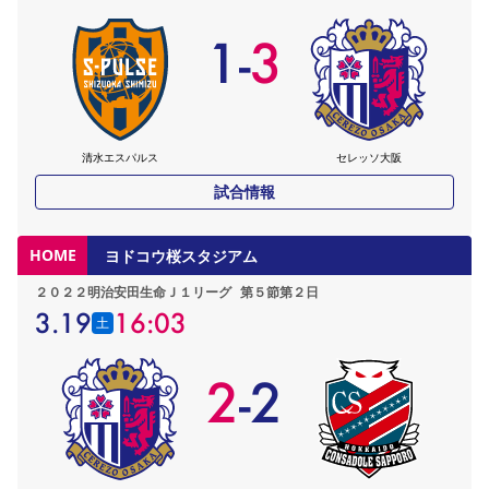
1
-
3
清水エスパルス
セレッソ大阪
試合情報
HOME
ヨドコウ桜スタジアム
２０２２明治安田生命Ｊ１リーグ
第５節第２日
3.19
16:03
土
2
-
2