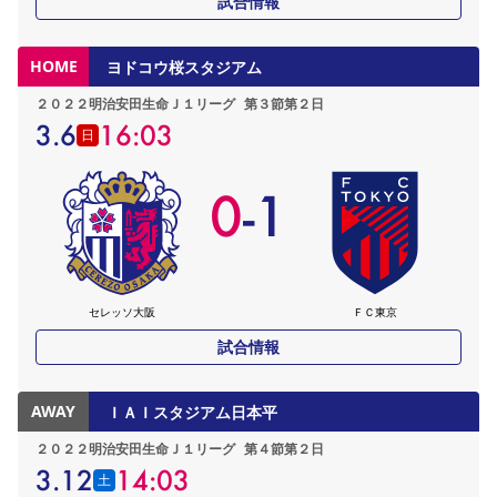
試合情報
HOME
ヨドコウ桜スタジアム
２０２２明治安田生命Ｊ１リーグ
第３節第２日
3.6
16:03
日
0
-
1
セレッソ大阪
ＦＣ東京
試合情報
AWAY
ＩＡＩスタジアム日本平
２０２２明治安田生命Ｊ１リーグ
第４節第２日
3.12
14:03
土