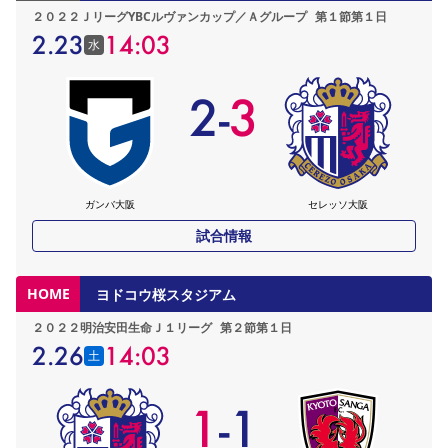
２０２２ＪリーグYBCルヴァンカップ／Ａグループ
第１節第１日
2.23
14:03
水
2
-
3
ガンバ大阪
セレッソ大阪
試合情報
HOME
ヨドコウ桜スタジアム
２０２２明治安田生命Ｊ１リーグ
第２節第１日
2.26
14:03
土
1
-
1