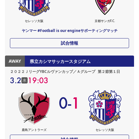
セレッソ大阪
京都サンガF.C.
ヤンマー #Football is our engineサポーティングマッチ
試合情報
AWAY
県立カシマサッカースタジアム
２０２２ＪリーグYBCルヴァンカップ／Ａグループ
第２節第１日
3.2
19:03
水
0
-
1
鹿島アントラーズ
セレッソ大阪