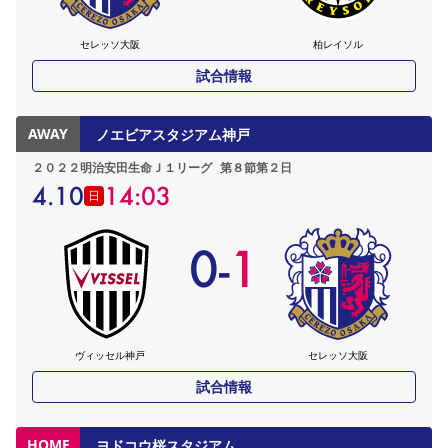
セレッソ大阪
柏レイソル
試合情報
AWAY
ノエビアスタジアム神戸
２０２２明治安田生命Ｊ１リーグ
第８節第２日
4.10
14:03
日
0
-
1
ヴィッセル神戸
セレッソ大阪
試合情報
HOME
ヨドコウ桜スタジアム