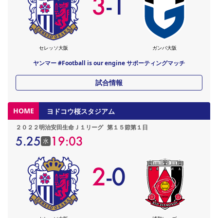
3
-
1
セレッソ大阪
ガンバ大阪
ヤンマー #Football is our engine サポーティングマッチ
試合情報
HOME
ヨドコウ桜スタジアム
２０２２明治安田生命Ｊ１リーグ
第１５節第１日
5.25
19:03
水
2
-
0