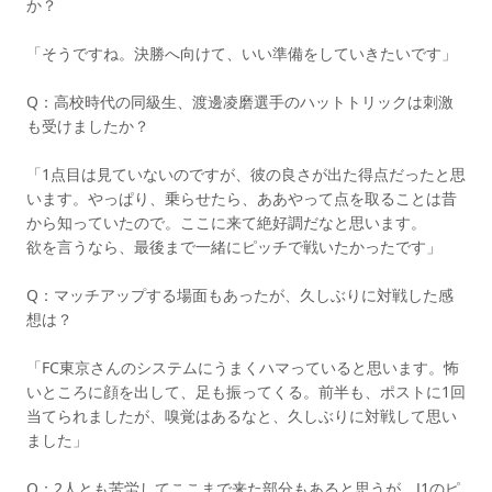
か？
「そうですね。決勝へ向けて、いい準備をしていきたいです」
Q：高校時代の同級生、渡邊凌磨選手のハットトリックは刺激
も受けましたか？
「1点目は見ていないのですが、彼の良さが出た得点だったと思
います。やっぱり、乗らせたら、ああやって点を取ることは昔
から知っていたので。ここに来て絶好調だなと思います。
欲を言うなら、最後まで一緒にピッチで戦いたかったです」
Q：マッチアップする場面もあったが、久しぶりに対戦した感
想は？
「FC東京さんのシステムにうまくハマっていると思います。怖
いところに顔を出して、足も振ってくる。前半も、ポストに1回
当てられましたが、嗅覚はあるなと、久しぶりに対戦して思い
ました」
Q：2人とも苦労してここまで来た部分もあると思うが、J1のピ