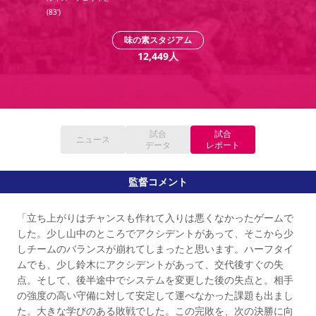
YANMAR HANASAKA STADIUM
(
83'
)
すべて
チーム
グッズ
チケット
イベント
ファンクラブ
サステナビリティ
ホームタウン
パートナー
スポーツクラブ
メディア
30周年
DAZNで観戦
アカデミー
味の素スタジアム
サステナビリティポリシー
SDGsのゴール
インパクトレポート
12,449
人
活動レポート
SPORT POSITIVE LEAGUES
取り組み実績
DAZNで観戦
スポーツクラブ
アウェイツアー
スポーツクラブ
アウェイツアー
試合
試合
関連団体/施設
よくある質問
ニュース
データ
レポート
長居公園
セレッソフットサルパーク
セレッソフットサルパーク長居
よくある質問
セレッソスポーツパーク舞洲
YANMAR HANASAKA STADIUM
監督コメント
セレッソ大阪アカデミー
子供のサッカースクール
大人のサッカースクール
その他スポーツクラブ
「立ち上がりはチャンスも作れて入りは悪くなかったゲームで
した。少し山中のところでアクシデントがあって、そこから少
しチームのバランスが崩れてしまったと思います。ハーフタイ
ムでも、少し鈴木にアクシデントがあって、交代後すぐの失
点。そして、後半途中でシステムを変更した後の失点と。相手
の強度の高い守備に対して安定して運べなかった課題も出まし
た。大きな学びのある敗戦でした。この完敗を、次の決勝に向