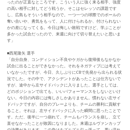
ったのが正直なところです。こういう人に強く来る相手、強度
の高い相手に対してどう戦うか。そこはセレッソの課題です
し、広島もそういう相手なので。一つ一つの球際でのボールの
奪い合いや、勇気をもって、人に付けられるか、付けられない
かの差になってくる。今日は悔しい敗戦ですけど、学ぶことが
多かった試合だったので、来週に向けて切り替えたいと思いま
す」
■西尾隆矢 選手
「自分自身、コンディション不良やケガから復帰後もなかなか
試合に出ることができなかった。それをネガティブには考えて
いなかったですが、今日、久しぶりにCBで先発から出られる状
況でした。その中で、アクシデントがあったことは仕方ないで
すが、途中から左サイドバックに入りました。選手としては、
どのポジションで出ても、いいパフォーマンスをしないといけ
ない。今日の内容には悔しさしかありません。慣れない左サイ
ドバックですが、自分のプレーよりも、チームの勝利に貢献す
ること。それは、左サイドバックに入った瞬間に思ったことで
す。ただ、後半に一つ崩れて、チームもバランスを崩し、立て
直せなかったことが敗因になりました。来週はルヴァンカップ
の決勝があります。この負けをズルズル引っ張って、悪い流れ