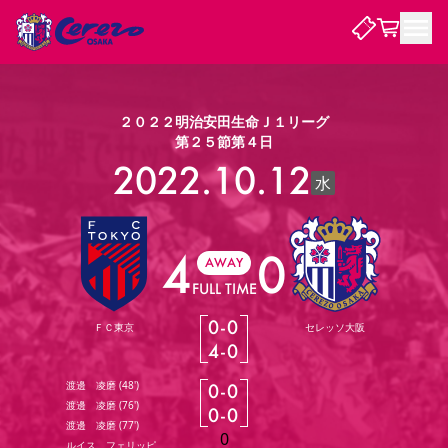
試合・チーム
２０２２明治安田生命Ｊ１リーグ
第２５節第４日
観戦する
2022.10.12
試合について
水
試合日程 / 結果
順位表
クラブを知る
チケット
チームについて
4
0
AWAY
チケット情報
販売スケジュール
価格・席種
購入方法
選手・スタッフ
スケジュール
メディア情報
アクセス
レディース
FULL TIME
シーズンシート
法人シーズンシート
福祉サービス
団体チケット
アカデミー
ハナサカプレーヤー
歴代所属選手
ファンクラブ
特定興行入場券
セレッソ大阪について
譲渡サービス
リセールサービス
0
-
0
ＦＣ東京
セレッソ大阪
クラブ紹介
観戦ガイド
沿革
シーズン記録
求人情報
4
-
0
ニュース
ファンクラブ
初めて観戦ガイド
サポートする
キッズ向けサービス
グルメ
マッチデープログラム
渡邊 凌磨
(
48'
)
0
-
0
観戦マナー&ルール
ビジターサポーター観戦ガイド
公式アプリ
渡邊 凌磨
(
76'
)
SAKURA SOCIO
SAKURA POINT Program
招待券引換方法
先行入場
0
-
0
パートナー企業募集中
セレッソ大阪VISAカード
サポートスタッフ
まいセレチケット
会員規定
婚姻届・出生届・命名書
渡邊 凌磨
(
77'
)
セレッソアイデアちょうだいな
スタジアム
応援商店街
0
レディース
ニュース
Lise（ライセンスビジネス）
ルイス フェリッピ