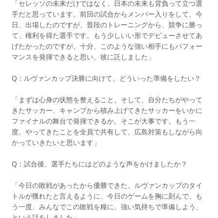
「セレッソの未来だけではなく、日本の未来も背負って立つ選
手だと思っています。前回の試合からメンバー入りをして、今
日、出場したのですが、普段のトレーニングから、競争に勝っ
て、権利を得た選手です。もう少しいい形でデビューさせてあ
げたかったのですが、十分、このような強い相手にもパフォー
マンスを発揮できると思い、彼に託しました」
Q：ルヴァンカップ決勝に向けて、どういった準備をしたい？
「まずは心身の状態を整えること、そして、自分たちがやって
きたサッカー、キャンプから積み上げてきたサッカーをいかに
ファイナルの舞台で発揮できるか。そこが大事です。もう一
度、やってきたことを全員で共有して、広島対策もしながら向
かっていきたいと思います」
Q：試合後、選手たちにはどのような声をかけましたか？
「今日の敗戦があったから優勝できた、ルヴァンカップのタイ
トルが獲れたと言えるように、今日のゲームを胸に刻んで、も
う一度、みんなでこの敗戦を糧に、強い気持ちで準備しよう、
という話をしました」