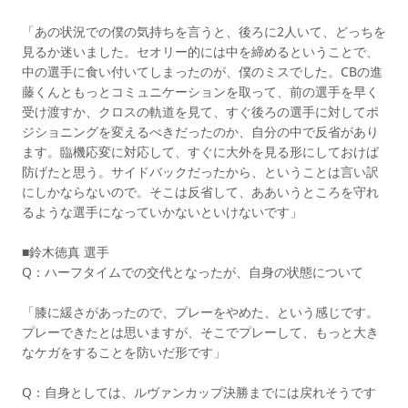
「あの状況での僕の気持ちを言うと、後ろに2人いて、どっちを
見るか迷いました。セオリー的には中を締めるということで、
中の選手に食い付いてしまったのが、僕のミスでした。CBの進
藤くんともっとコミュニケーションを取って、前の選手を早く
受け渡すか、クロスの軌道を見て、すぐ後ろの選手に対してポ
ジショニングを変えるべきだったのか、自分の中で反省があり
ます。臨機応変に対応して、すぐに大外を見る形にしておけば
防げたと思う。サイドバックだったから、ということは言い訳
にしかならないので。そこは反省して、ああいうところを守れ
るような選手になっていかないといけないです」
■鈴木徳真 選手
Q：ハーフタイムでの交代となったが、自身の状態について
「膝に緩さがあったので、プレーをやめた、という感じです。
プレーできたとは思いますが、そこでプレーして、もっと大き
なケガをすることを防いだ形です」
Q：自身としては、ルヴァンカップ決勝までには戻れそうです