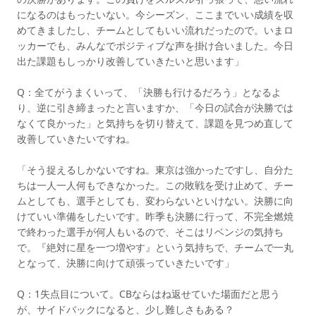
になるのはもったいない。今シーズン、ここまでいい成績を収
めてきましたし、チームとしてもいい流れだったので。いまロ
ッカーでも、みんなでポジティブな声を掛け合いました。今日
出た課題もしっかり改善していきたいと思います」
Q：全てがうまくいって、「決勝も行けるだろう」となるよ
り、逆に引き締まったと言いますか、「今日の試合が決勝では
なくて良かった」と気持ちを切り替えて、課題を見つめ直して
改善していきたいですね。
「そう捉えるしかないですね。東京は強かったですし、自分た
ちは一人一人何もできなかった。この敗戦を受け止めて、チー
ムとしても、選手としても、変わらないといけない。決勝に向
けていい準備をしたいです。昨季も決勝に行って、不完全燃焼
で終わった選手が何人もいるので、そこはリベンジの気持ち
で。『絶対に星を一つ増やす』という気持ちで、チームで一丸
となって、決勝に向けて頑張っていきたいです」
Q：1失点目について。CBならはね返せていた場面だと思う
が、サイドバックになると、少し難しさもある？