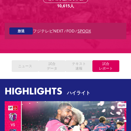
YANMAR HANASAKA STADIUM
10,615
人
すべて
チーム
グッズ
チケット
イベント
ファンクラブ
サステナビリティ
ホームタウン
パートナー
スポーツクラブ
メディア
30周年
DAZNで観戦
アカデミー
サステナビリティポリシー
SDGsのゴール
インパクトレポート
活動レポート
SPORT POSITIVE LEAGUES
取り組み実績
DAZNで観戦
フジテレビNEXT
FOD
SPOOX
放送
/
/
スポーツクラブ
アウェイツアー
スポーツクラブ
アウェイツアー
関連団体/施設
よくある質問
試合
テキスト
試合
ニュース
長居公園
セレッソフットサルパーク
セレッソフットサルパーク長居
よくある質問
データ
速報
レポート
セレッソスポーツパーク舞洲
YANMAR HANASAKA STADIUM
セレッソ大阪アカデミー
子供のサッカースクール
大人のサッカースクール
その他スポーツクラブ
HIGHLIGHTS
ハイライト