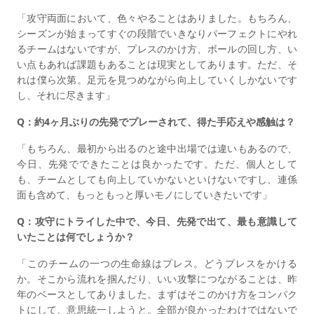
「攻守両面において、色々やることはありました。もちろん、
シーズンが始まってすぐの段階でいきなりパーフェクトにやれ
るチームはないですが、プレスのかけ方、ボールの回し方、い
い点もあれば課題もあることは現実としてあります。ただ、そ
れは僕ら次第。足元を見つめながら向上していくしかないです
し、それに尽きます」
Q：約4ヶ月ぶりの先発でプレーされて、得た手応えや感触は？
「もちろん、最初から出るのと途中出場では違いもあるので、
今日、先発でできたことは良かったです。ただ、個人として
も、チームとしても向上していかないといけないですし、連係
面も含めて、もっともっと厚いモノにしていきたいです」
Q：攻守にトライした中で、今日、先発で出て、最も意識して
いたことは何でしょうか？
「このチームの一つの生命線はプレス。どうプレスをかける
か。そこから流れを掴んだり、いい攻撃につながることは、昨
年のベースとしてありました。まずはそこのかけ方をコンパク
トにして、意思統一しようと。全部が良かったわけではないで