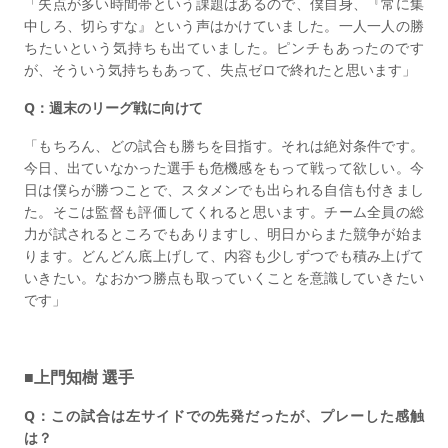
「失点が多い時間帯という課題はあるので、僕自身、『常に集
中しろ、切らすな』という声はかけていました。一人一人の勝
ちたいという気持ちも出ていました。ピンチもあったのです
が、そういう気持ちもあって、失点ゼロで終れたと思います」
Q：週末のリーグ戦に向けて
「もちろん、どの試合も勝ちを目指す。それは絶対条件です。
今日、出ていなかった選手も危機感をもって戦って欲しい。今
日は僕らが勝つことで、スタメンでも出られる自信も付きまし
た。そこは監督も評価してくれると思います。チーム全員の総
力が試されるところでもありますし、明日からまた競争が始ま
ります。どんどん底上げして、内容も少しずつでも積み上げて
いきたい。なおかつ勝点も取っていくことを意識していきたい
です」
■上門知樹 選手
Q：この試合は左サイドでの先発だったが、プレーした感触
は？