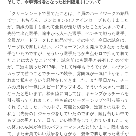
そして、今季初出場となった松田陸選手について
「クリーンシートで勝てたことは、全員のハードワークの結晶
です。もちろん、ジンヒョンのファインセーブもありました
が、前線の選手も含めて全員が走り切ったことが大きいです。
先発で出た選手、途中から入った選手、ベンチで戦った選手、
全員がハードワークした結晶です。その中で、今日の試合は、
リーグ戦で悔しい思い、パフォーマンスを発揮できなかった選
手もいたのですが、そういう選手たちが失点ゼロで抑えて勝て
たことは大きなことです。試合前にも選手と共有したのです
が、二冠を獲った2017年、そして昨年もそうですが、ルヴァン
カップで勝つことでチームの競争、雰囲気が一気に上がる。こ
れまで私もそういう経験をしてきました。また明日から、チー
ムの成長が一気にスピードアップする。そういう大きな一勝に
なったと思います。松田陸に関しては、キャンプからチームを
引っ張ってくれました。持ち前のリーダーシップで引っ張って
くれていました。その中で、毎熊との競争、進藤との競争で、
私も（先発の）ジャッジをしていたのですが、陸は苦しい中で
もプロの男として、日々、いい準備をしてくれていました。そ
の努力の成果が今日のパフォーマンスだと思います。陸も含め
て、また全員でいい競争をしながら、競争で勝ち取った選手が