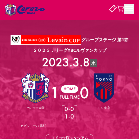
試合・チーム
グループステージ 第1節
２０２３ＪリーグYBCルヴァンカップ
観戦する
試合について
2023.3.8
水
試合日程 / 結果
順位表
クラブを知る
チケット
チームについて
チケット情報
販売スケジュール
価格・席種
購入方法
1
0
選手・スタッフ
スケジュール
メディア情報
アクセス
レディース
HOME
シーズンシート
法人シーズンシート
福祉サービス
団体チケット
アカデミー
ハナサカプレーヤー
歴代所属選手
ファンクラブ
特定興行入場券
セレッソ大阪について
譲渡サービス
リセールサービス
FULL TIME
クラブ紹介
観戦ガイド
沿革
シーズン記録
求人情報
0
-
0
セレッソ大阪
ＦＣ東京
ニュース
1
-
0
ファンクラブ
初めて観戦ガイド
サポートする
キッズ向けサービス
グルメ
マッチデープログラム
観戦マナー&ルール
ビジターサポーター観戦ガイド
公式アプリ
カピシャーバ
(
86'
)
SAKURA SOCIO
SAKURA POINT Program
招待券引換方法
先行入場
パートナー企業募集中
セレッソ大阪VISAカード
サポートスタッフ
まいセレチケット
会員規定
婚姻届・出生届・命名書
セレッソアイデアちょうだいな
スタジアム
応援商店街
レディース
ニュース
Lise（ライセンスビジネス）
ヨドコウ桜スタジアム