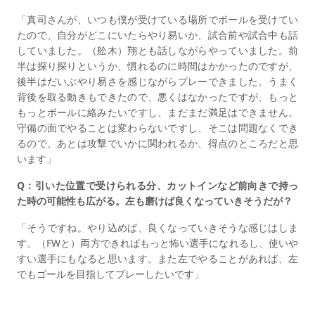
「真司さんが、いつも僕が受けている場所でボールを受けてい
たので、自分がどこにいたらやり易いか、試合前や試合中も話
していました。（舩木）翔とも話しながらやっていました。前
半は探り探りというか、慣れるのに時間はかかったのですが、
後半はだいぶやり易さを感じながらプレーできました。うまく
背後を取る動きもできたので、悪くはなかったですが、もっと
もっとボールに絡みたいですし、まだまだ満足はできません。
守備の面でやることは変わらないですし、そこは問題なくでき
るので、あとは攻撃でいかに関われるか、得点のところだと思
います」
Q：引いた位置で受けられる分、カットインなど前向きで持っ
た時の可能性も広がる。左も磨けば良くなっていきそうだが？
「そうですね。やり込めば、良くなっていきそうな感じはしま
す。（FWと）両方できればもっと怖い選手になれるし、使いや
すい選手にもなると思います。また左でやることがあれば、左
でもゴールを目指してプレーしたいです」