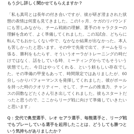
もう少し詳しく聞かせてもらえますか？
「私も真司とは長年の付き合いですが、彼が研ぎ澄まされた状
態の表情は何度も見てきました。この1ヶ月、ケガのリバウンド
にも苦しみながら、チーム戦術の理解、選手のキャラクターの
理解を含めて、よく準備してくれました。この3試合、どちらに
転んでもおかしくない中で、なかなか結果が出なかった。本人
も苦しかったと思います。その中で先発で出て、チームを引っ
張る、勝利をもたらす、そういうオーラがトレーニングの時だ
けではなく、話をしている時、ミーティングからでもそういう
状態でした。今日はやってくれる、という頼もしい存在でし
た。その準備の甲斐もあって、時間限定ではありましたが、60
分しっかりパフォーマンスを発揮してくれました。彼がボール
を持った時のクオリティー、そして、チームの推進力、チャン
スの回数などたくさん引き出してくれました。彼もスタートだ
ったと思うので、ここからリーグ戦に向けて準備していきたい
と思います」
Q：交代で奥埜選手、レオ セアラ選手、毎熊選手と、リーグ戦
でもプレーしている選手を起用したことは、どうしても勝つと
いう気持ちがありましたか？