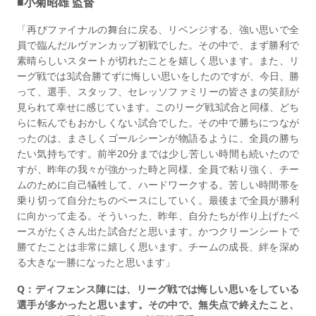
■小菊昭雄 監督
「再びファイナルの舞台に戻る、リベンジする、強い思いで全
員で臨んだルヴァンカップ初戦でした。その中で、まず勝利で
素晴らしいスタートが切れたことを嬉しく思います。また、リ
ーグ戦では3試合勝てずに悔しい思いをしたのですが、今日、勝
って、選手、スタッフ、セレッソファミリーの皆さまの笑顔が
見られて幸せに感じています。このリーグ戦3試合と同様、どち
らに転んでもおかしくない試合でした。その中で勝ちにつなが
ったのは、まさしくゴールシーンが物語るように、全員の勝ち
たい気持ちです。前半20分までは少し苦しい時間も続いたので
すが、昨年の我々が強かった時と同様、全員で粘り強く、チー
ムのために自己犠牲して、ハードワークする。苦しい時間帯を
乗り切って自分たちのペースにしていく。最後まで全員が勝利
に向かって走る。そういった、昨年、自分たちが作り上げたベ
ースがたくさん出た試合だと思います。かつクリーンシートで
勝てたことは非常に嬉しく思います。チームの成長、絆を深め
る大きな一勝になったと思います」
Q：ディフェンス陣には、リーグ戦では悔しい思いをしている
選手が多かったと思います。その中で、無失点で終えたこと、