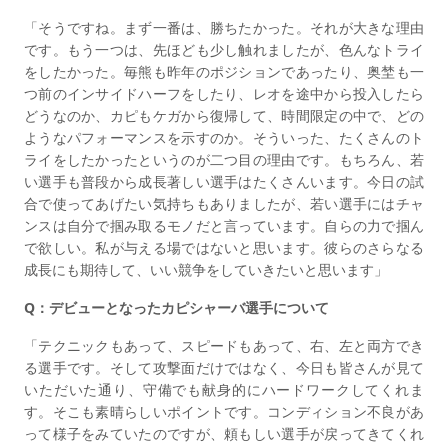
「そうですね。まず一番は、勝ちたかった。それが大きな理由
です。もう一つは、先ほども少し触れましたが、色んなトライ
をしたかった。毎熊も昨年のポジションであったり、奥埜も一
つ前のインサイドハーフをしたり、レオを途中から投入したら
どうなのか、カピもケガから復帰して、時間限定の中で、どの
ようなパフォーマンスを示すのか。そういった、たくさんのト
ライをしたかったというのが二つ目の理由です。もちろん、若
い選手も普段から成長著しい選手はたくさんいます。今日の試
合で使ってあげたい気持ちもありましたが、若い選手にはチャ
ンスは自分で掴み取るモノだと言っています。自らの力で掴ん
で欲しい。私が与える場ではないと思います。彼らのさらなる
成長にも期待して、いい競争をしていきたいと思います」
Q：デビューとなったカピシャーバ選手について
「テクニックもあって、スピードもあって、右、左と両方でき
る選手です。そして攻撃面だけではなく、今日も皆さんが見て
いただいた通り、守備でも献身的にハードワークしてくれま
す。そこも素晴らしいポイントです。コンディション不良があ
って様子をみていたのですが、頼もしい選手が戻ってきてくれ