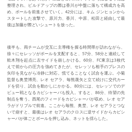
整理され、ビルドアップの際は香川が中盤に落ちて構成力を高
め、ボールを前進させていく。42分には、キム ジンヒョンから
スタートした攻撃で、原川力、香川、中原、松田と経由して最
後は加藤が際どいシュートを放った。
後半も、両チームが交互に主導権を握る時間帯が訪れながら、
徐々にセレッソがボールを支配すると、57分、58分と連続して
舩木翔を起点に左サイドを崩しかける。60分、FC東京は3枚代
えで前からの圧力を強めてきたが、セレッソも相手のプレスの
矢印を見ながら冷静に対応。慌てることなく試合を運ぶ。小菊
監督も奥埜博亮、レオ セアラ、毎熊晟矢と立て続けに交代カー
ドを切り、試合を動かしにかかる。80分には、セレッソでのデ
ビュー戦となるカピシャーバも投入。すると、86分、待望の先
制点を奪う。西尾のフィードをカピシャーバが収め、レオ セア
ラがドリブルで前進。ここから毎熊、奥埜、レオ セアラとつな
いで崩すと、最後はレオ セアラのクロスに逆サイドからカピシ
ャーバが体ごとボールを押し込み、ネットを揺らした。