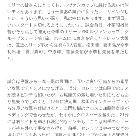
ミリーの皆さんにとっても、ルヴァンカップに懸ける思いは深
いモノがあります。もう一度あの舞台に戻りたい、リベンジし
たい、そういう思いが深く、私の中にもあります。まず明日、
いいスタートを切れるようにしたい」。試合前日、小菊昭雄監
督がそう話して迎えた今季のＪリーグYBCルヴァンカップ、グ
ループステージ第1節。ホームにFC東京を迎えたセレッソ大阪
は、直近のリーグ戦から先発を9人変更。松田陸、喜田陽が今季
初出場、香川真司、中原輝、進藤亮佑が今季初先発を果たし
た。
試合は序盤から一進一退の展開に。互いに良い守備からの素早
い攻撃でチャンスにつなげる。15分、セレッソは自陣でのミス
が続きピンチも招いたが、西尾隆矢の落ち着いた対応などもあ
り無失点でしのぐと、17分に決定機。松田のインターセプトか
ら分厚い攻撃を仕掛けると、上門知樹のクロスに加藤陸次樹が
ヘディングで合わせたが、わずかにクロスバーを越えた。21分
には右サイドを崩され決定的なピンチも、ここは相手のシュー
トが枠を外れて事なきを得た。前半、セレッソはややつなぎの
場面でミスもあったが、加藤と香川の2トップから始まる守備は