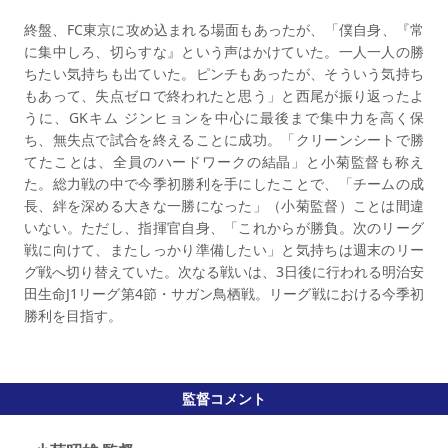
終盤、FC東京に攻め込まれる場面もあったが、「僕自身、『常
に集中しろ、切らすな』という声はかけていた。一人一人の勝
ちたい気持ちも出ていた。ピンチもあったが、そういう気持ち
もあって、失点ゼロで終われたと思う」と西尾が振り返ったよ
うに、GKキム ジンヒョンを中心に最後まで集中力を高く保
ち、無失点で試合を終えることに成功。「クリーンシートで勝
てたことは、全員のハードワークの結晶」と小菊監督も称え
た。総力戦の中で今季初勝利を手にしたことで、「チームの成
長、絆を深める大きな一勝になった」（小菊監督）ことは間違
いない。ただし、指揮官自身、「これからが勝負。次のリーグ
戦に向けて、またしっかり準備したい」と気持ちは週末のリー
グ戦へ切り替えていた。次なる戦いは、3日後に行われる明治安
田生命J1リーグ第4節・サガン鳥栖戦。リーグ戦における今季初
勝利を目指す。
監督コメント