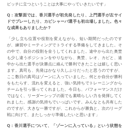
ピッチに立つということは大事にやっていきたいです」
Q：攻撃面では、香川選手が初先発したり、上門選手が左サイ
ドでプレーしたり、カピシャーバ選手も初出場しました。色々
な成果もありましたか？
「少し立ち位置や役割を変えながら、短い期間だったのです
が、練習やミーティングでトライする準備をしてきました。そ
の中で、自分の役割を全うしてくれました。途中から出た奥埜
も少し違うポジションをやりながら、奥埜、レオ、カピと、途
中から出た選手が決勝点に絡んで勝利できたことは嬉しく思い
ます。真司も、先発はかなり久しぶりだったと思うのですが、
ここ数日の真司はゾーンに入っていました。何とか自分が勝利
をもたらす、流れを変えると、強い気持ちでトレーニングから
チームを引っ張ってくれました。今日も、パフォーマンスだけ
ではなく、リーダーシップの面でも素晴らしい力を発揮してく
れました。感謝の気持ちでいっぱいです。みんなとも共有した
のですが、大きな一勝ですが、これからが勝負と。次のリーグ
戦に向けて、またしっかり準備したいと思います」
Q：香川選手について、「ゾーンに入っている」という状態を