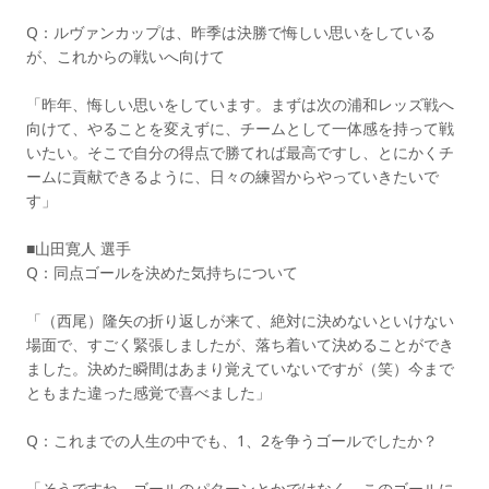
Q：ルヴァンカップは、昨季は決勝で悔しい思いをしている
が、これからの戦いへ向けて
「昨年、悔しい思いをしています。まずは次の浦和レッズ戦へ
向けて、やることを変えずに、チームとして一体感を持って戦
いたい。そこで自分の得点で勝てれば最高ですし、とにかくチ
ームに貢献できるように、日々の練習からやっていきたいで
す」
■山田寛人 選手
Q：同点ゴールを決めた気持ちについて
「（西尾）隆矢の折り返しが来て、絶対に決めないといけない
場面で、すごく緊張しましたが、落ち着いて決めることができ
ました。決めた瞬間はあまり覚えていないですが（笑）今まで
ともまた違った感覚で喜べました」
Q：これまでの人生の中でも、1、2を争うゴールでしたか？
「そうですね。ゴールのパターンとかではなく、このゴールに