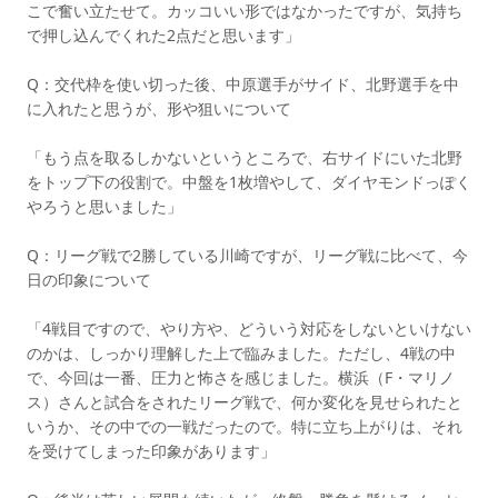
こで奮い立たせて。カッコいい形ではなかったですが、気持ち
で押し込んでくれた2点だと思います」
Q：交代枠を使い切った後、中原選手がサイド、北野選手を中
に入れたと思うが、形や狙いについて
「もう点を取るしかないというところで、右サイドにいた北野
をトップ下の役割で。中盤を1枚増やして、ダイヤモンドっぽく
やろうと思いました」
Q：リーグ戦で2勝している川崎ですが、リーグ戦に比べて、今
日の印象について
「4戦目ですので、やり方や、どういう対応をしないといけない
のかは、しっかり理解した上で臨みました。ただし、4戦の中
で、今回は一番、圧力と怖さを感じました。横浜（F・マリノ
ス）さんと試合をされたリーグ戦で、何か変化を見せられたと
いうか、その中での一戦だったので。特に立ち上がりは、それ
を受けてしまった印象があります」