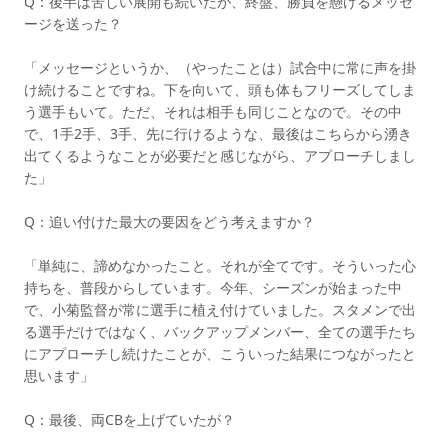
Q：後半は苦しい展開も続いたが、終盤、勝負を懸けるメッセ
ージを送った？
「メッセージというか、（やったことは）試合中に常に声を掛
け続けることですね。下を向いて、頭も体もフリーズしてしま
う選手もいて。ただ、それは相手も同じことなので。その中
で、1手2手、3手、先に行けるような、最後はこちらから湧き
出てくるようなことが必要だと感じながら、アプローチしまし
た」
Q：追い付けた最大の要因をどう考えますか？
「単純に、諦めなかったこと。それが全てです。そういった心
持ちを、普段からしています。今年、シーズンが始まった中
で、小菊監督が常に選手に植え付けていました。スタメンで出
る選手だけではなく、バックアップメンバー、全ての選手たち
にアプローチし続けたことが、こういった結果につながったと
思います」
Q：最後、両CBを上げていたが？