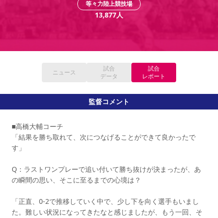
等々力陸上競技場
YANMAR HANASAKA STADIUM
すべて
チーム
グッズ
チケット
イベント
ファンクラブ
13,877
人
サステナビリティ
ホームタウン
パートナー
スポーツクラブ
メディア
30周年
DAZNで観戦
アカデミー
サステナビリティポリシー
SDGsのゴール
インパクトレポート
活動レポート
SPORT POSITIVE LEAGUES
取り組み実績
DAZNで観戦
スポーツクラブ
アウェイツアー
試合
試合
ニュース
スポーツクラブ
データ
レポート
アウェイツアー
関連団体/施設
よくある質問
監督コメント
長居公園
セレッソフットサルパーク
セレッソフットサルパーク長居
よくある質問
セレッソスポーツパーク舞洲
YANMAR HANASAKA STADIUM
■高橋大輔コーチ
セレッソ大阪アカデミー
子供のサッカースクール
大人のサッカースクール
その他スポーツクラブ
「結果を勝ち取れて、次につなげることができて良かったで
す」
Q：ラストワンプレーで追い付いて勝ち抜けが決まったが、あ
の瞬間の思い、そこに至るまでの心境は？
「正直、0-2で推移していく中で、少し下を向く選手もいまし
た。難しい状況になってきたなと感じましたが、もう一回、そ