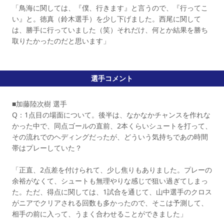
「鳥海に関しては、『僕、行きます』と言うので、『行ってこ
い』と。徳真（鈴木選手）を少し下げました。西尾に関して
は、勝手に行っていました（笑）それだけ、何とか結果を勝ち
取りたかったのだと思います」
選手コメント
■加藤陸次樹 選手
Q：1点目の場面について。後半は、なかなかチャンスを作れな
かった中で、同点ゴールの直前、2本くらいシュートを打って、
その流れでのヘディングだったが、どういう気持ちであの時間
帯はプレーしていた？
「正直、2点差を付けられて、少し焦りもありました。プレーの
余裕がなくて、シュートも無理やりな感じで狙い過ぎてしまっ
た。ただ、得点に関しては、1試合を通じて、山中選手のクロス
がニアでクリアされる回数も多かったので、そこは予測して、
相手の前に入って、うまく合わせることができました」