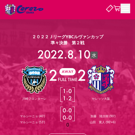
試合・チーム
２０２２ＪリーグYBCルヴァンカップ
準々決勝 第２戦
観戦する
2022.8.10
試合について
水
試合日程 / 結果
順位表
2
2
クラブを知る
チケット
AWAY
チームについて
FULL TIME
チケット情報
販売スケジュール
価格・席種
購入方法
選手・スタッフ
スケジュール
メディア情報
アクセス
レディース
シーズンシート
法人シーズンシート
福祉サービス
団体チケット
アカデミー
ハナサカプレーヤー
歴代所属選手
1
-
0
ファンクラブ
特定興行入場券
セレッソ大阪について
譲渡サービス
リセールサービス
1
-
2
川崎フロンターレ
セレッソ大阪
クラブ紹介
観戦ガイド
沿革
シーズン記録
求人情報
0
-
0
ニュース
ファンクラブ
初めて観戦ガイド
サポートする
キッズ向けサービス
グルメ
マッチデープログラム
マルシーニョ
(
40'
)
0
-
0
加藤 陸次樹
(
90'
)
観戦マナー&ルール
ビジターサポーター観戦ガイド
公式アプリ
マルシーニョ
(
53'
)
山田 寛人
(
90'+6
)
SAKURA SOCIO
招待券引換方法
まいセレチケット
会員規定
パートナー企業募集中
セレッソ大阪VISAカード
0
サポートスタッフ
婚姻届・出生届・命名書
セレッソアイデアちょうだいな
スタジアム
応援商店街
レディース
ニュース
Lise（ライセンスビジネス）