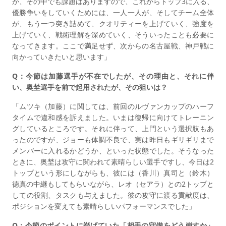
が、その中でも課題はありますので、これからトップ3に入る、
優勝争いをしていくためには、一人一人が、そしてチーム全体
が、もう一つ突き詰めて、クオリティーを上げていく、強度を
上げていく、戦術理解を深めていく、そういったことも必要に
なってきます。ここで満足せず、次からの名古屋戦、神戸戦に
向かっていきたいと思います」
Q：今節は加藤選手が不在でしたが、その理由と、それに伴
い、奥埜選手を前で起用されたが、その狙いは？
「ムツキ（加藤）に関しては、前回のルヴァンカップのハーフ
タイムで違和感を訴えました。いまは復帰に向けてトレーニン
グしているところです。それに伴って、上門という選択肢もあ
ったのですが、ジョーも体調不良で、実は昨日もギリギリまで
メンバーに入れるかどうか、といった状態でした。そうなった
ときに、奥埜は攻守に関われて素晴らしい選手ですし、今日は2
トップという形にしながらも、彼には（香川）真司と（鈴木）
徳真の中継もしてもらいながら、レオ（セアラ）との2トップと
しての役割、タスクも与えました。彼の攻守に渡る貢献度は、
ポジションを変えても素晴らしいパフォーマンスでした」
Q：今節のポイントに挙げていた「相手の守備をどう崩すか」