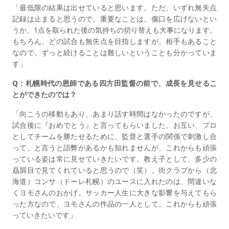
「最低限の結果は出せていると思います。ただ、いずれ無失点
記録は止まると思うので。重要なことは、傷口を広げないとい
うか、1点を取られた後の気持ちの切り替えも大事になります。
もちろん、どの試合も無失点を目指しますが、相手もあること
なので。ずっと続けることは難しいということも分かっていま
す」
Q：札幌時代の恩師である四方田監督の前で、成長を見せるこ
とができたのでは？
「向こうの移動もあり、あまり話す時間はなかったのですが、
試合後に『おめでとう』と言ってもらいました。お互い、プロ
としてチームを勝たせるために、監督と選手の関係で刺激し合
って、と言うと語弊があるかも知れませんが、これからも頑張
っている姿は常に見せていきたいです。教え子として、多少の
贔屓目で見てくれていると思うので（笑）。街クラブから（北
海道）コンサ（ドーレ札幌）のユースに入れたのは、間違いな
くヨモさんのおかげ。サッカー人生に大きな影響を与えてもら
った方なので、ヨモさんの作品の一人として、これからも頑張
っていきたいです」