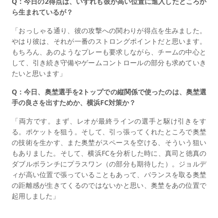
Q：今日の2得点は、いずれも彼が高い位置に進入したところか
ら生まれているが？
「おっしゃる通り、彼の攻撃への関わりが得点を生みました。
やはり彼は、それが一番のストロングポイントだと思います。
もちろん、あのようなプレーも要求しながら、チームの中心と
して、引き続き守備やゲームコントロールの部分も求めていき
たいと思います」
Q：今日、奥埜選手を2トップでの縦関係で使ったのは、奥埜選
手の良さを出すためか、横浜FC対策か？
「両方です。まず、レオが最終ラインの選手と駆け引きをす
る。ポケットを狙う。そして、引っ張ってくれたところで奥埜
の技術を生かす、また奥埜がスペースを空ける、そういう狙い
もありました。そして、横浜FCを分析した時に、真司と徳真の
ダブルボランチにプラスワン（の部分も期待した）。ジョルデ
ィが高い位置で張っていることもあって、バランスを取る奥埜
の距離感が生きてくるのではないかと思い、奥埜をあの位置で
起用しました」