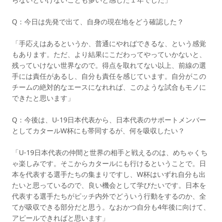
Q：今日は先発で出て、自身の現在地をどう確認した？
「手応えはあるというか、普通にやればできるな、という感覚
もあります。ただ、より結果にこだわってやっていかないと、
残っていけない世界なので。得点を取れてない以上、前線の選
手には責任があるし、自分も責任を感じています。自分がこの
チームの絶対的なエースになれれば、このような試合もモノに
できたと思います」
Q：今後は、U-19日本代表から、日本代表のサポートメンバー
としてカタールW杯にも帯同するが、何を吸収したい？
「U-19日本代表の仲間と世界の相手と戦えるのは、めちゃくち
ゃ楽しみです。そこからカタールにも行けるということで。日
本を代表する選手たちの集まりですし、W杯はいずれ自分も出
たいと思っているので、良い機会として学びたいです。日本を
代表する選手たちがピッチ内外でどういう行動をするのか、全
てが吸収できる部分だと思う。なおかつ自分も4年後に向けて、
アピールできればと思います」