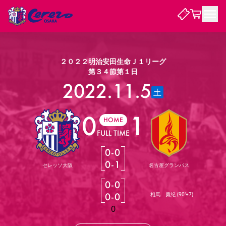
試合・チーム
２０２２明治安田生命Ｊ１リーグ
第３４節第１日
観戦する
2022.11.5
試合について
土
試合日程 / 結果
順位表
0
1
クラブを知る
チケット
HOME
チームについて
FULL TIME
チケット情報
販売スケジュール
価格・席種
購入方法
選手・スタッフ
スケジュール
メディア情報
アクセス
レディース
シーズンシート
法人シーズンシート
福祉サービス
団体チケット
アカデミー
ハナサカプレーヤー
歴代所属選手
0
-
0
ファンクラブ
特定興行入場券
セレッソ大阪について
譲渡サービス
リセールサービス
0
-
1
セレッソ大阪
名古屋グランパス
クラブ紹介
観戦ガイド
沿革
シーズン記録
求人情報
0
-
0
ニュース
ファンクラブ
初めて観戦ガイド
サポートする
キッズ向けサービス
グルメ
マッチデープログラム
0
-
0
相馬 勇紀
(
90'+7
)
観戦マナー&ルール
ビジターサポーター観戦ガイド
公式アプリ
SAKURA SOCIO
招待券引換方法
まいセレチケット
会員規定
パートナー企業募集中
セレッソ大阪VISAカード
0
サポートスタッフ
婚姻届・出生届・命名書
セレッソアイデアちょうだいな
スタジアム
応援商店街
レディース
ニュース
Lise（ライセンスビジネス）