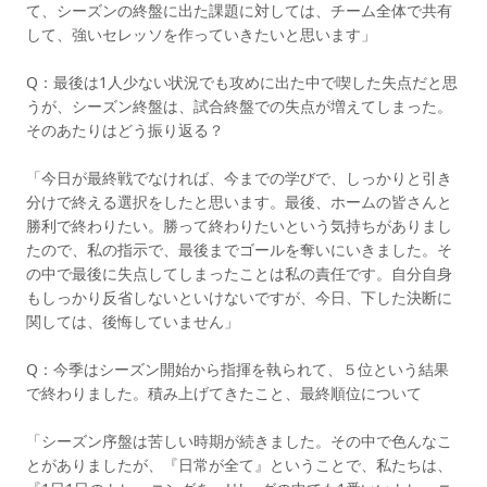
て、シーズンの終盤に出た課題に対しては、チーム全体で共有
して、強いセレッソを作っていきたいと思います」
Q：最後は1人少ない状況でも攻めに出た中で喫した失点だと思
うが、シーズン終盤は、試合終盤での失点が増えてしまった。
そのあたりはどう振り返る？
「今日が最終戦でなければ、今までの学びで、しっかりと引き
分けで終える選択をしたと思います。最後、ホームの皆さんと
勝利で終わりたい。勝って終わりたいという気持ちがありまし
たので、私の指示で、最後までゴールを奪いにいきました。そ
の中で最後に失点してしまったことは私の責任です。自分自身
もしっかり反省しないといけないですが、今日、下した決断に
関しては、後悔していません」
Q：今季はシーズン開始から指揮を執られて、５位という結果
で終わりました。積み上げてきたこと、最終順位について
「シーズン序盤は苦しい時期が続きました。その中で色んなこ
とがありましたが、『日常が全て』ということで、私たちは、