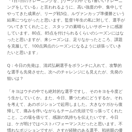
『1日1日のトレーニングを、Jリーグの中でも1番いいトレーニ
ングをしている』と言われるように、高い強度の中、集中して
やってきた成果が、リーグ戦5位、ルヴァンカップ準優勝という
結果につながったと思います。監督1年生の私に対して、選手が
ついてきてくれたこと、スタッフの素晴らしいサポートに感謝
しています。80点、85点を付けられるくらいのシーズンにはな
ったと思いますが、来シーズンは、足りなかったところ、課題
を克服して、100点満点のシーズンになるように頑張っていき
たいと思います」
Q：今日の先発は、清武弘嗣選手をボランチに入れて、攻撃的
な選手も先発させた。次へのチャレンジにも見えたが、先発の
狙いは？
「キヨはウチの中でも絶対的な選手ですし、そのキヨを今度ど
う生かしていくか。また、今日、勝つためにどうするか。それ
を考えて、あのポジションで起用しました。大きなケガから復
帰して、痛みを伴いながらもチームの先頭で引っ張ってくれた
こと。この場を借りて、感謝の気持ちを伝えたいです。今日
は、ケガ明けではベストパフォーマンスだったと思います。不
慣れなポジションですが、さすが経験のある選手、戦術眼の優