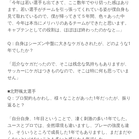
「今年は若い選手も出てきて、ここ数年でやり切った感はあり
ます。若い選手がチームを引っ張ってくれている姿が僕自身も
見て取れているので。僕が帰ってきて５年間、色々あった中
で、今年は本当にメリハリのあるチームができたと思います。
キャプテンとしての役割は、ほぼほぼ終わったのかなと...」
Q：自身はシーズン中盤に大きなケガもされたが、どのような1
年でしたか？
「厄介なケガだったので、そこは残念な気持ちもありますが、
サッカーにケガはつきものなので。そこは特に何も思っていま
せん」
■北野颯太選手
Q：プロ契約もかわし、様々なことがあった1年だったが、振り
返ると？
「自分自身、1年目ということで、凄く刺激の多い1年でした。
ユースとプロでは、全然環境も違いますし、プレーの強度も違
う。そういうところで成長した1年でもありますし、まだまだや
らないといけないことも多いと感じた１年でした」