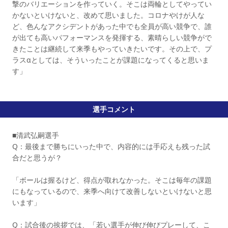
撃のバリエーションを作っていく。そこは両輪としてやってい
かないといけないと、改めて思いました。コロナやけが人な
ど、色んなアクシデントがあった中でも全員が高い競争で、誰
が出ても高いパフォーマンスを発揮する、素晴らしい競争がで
きたことは継続して来季もやっていきたいです。その上で、プ
ラスαとしては、そういったことが課題になってくると思いま
す」
選手コメント
■清武弘嗣選手
Q：最後まで勝ちにいった中で、内容的には手応えも残った試
合だと思うが？
「ボールは握るけど、得点が取れなかった。そこは毎年の課題
にもなっているので、来季へ向けて改善しないといけないと思
います」
Q：試合後の挨拶では、「若い選手が伸び伸びプレーして、こ