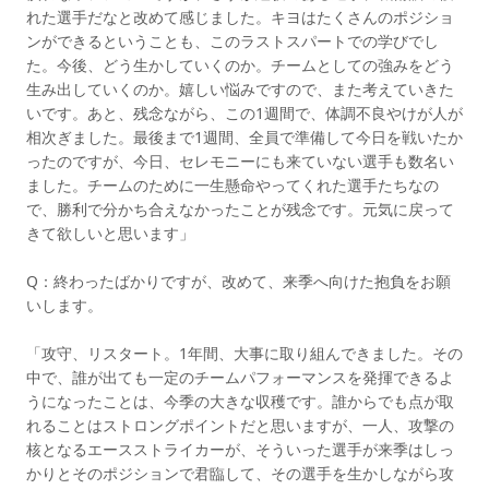
れた選手だなと改めて感じました。キヨはたくさんのポジショ
ンができるということも、このラストスパートでの学びでし
た。今後、どう生かしていくのか。チームとしての強みをどう
生み出していくのか。嬉しい悩みですので、また考えていきた
いです。あと、残念ながら、この1週間で、体調不良やけが人が
相次ぎました。最後まで1週間、全員で準備して今日を戦いたか
ったのですが、今日、セレモニーにも来ていない選手も数名い
ました。チームのために一生懸命やってくれた選手たちなの
で、勝利で分かち合えなかったことが残念です。元気に戻って
きて欲しいと思います」
Q：終わったばかりですが、改めて、来季へ向けた抱負をお願
いします。
「攻守、リスタート。1年間、大事に取り組んできました。その
中で、誰が出ても一定のチームパフォーマンスを発揮できるよ
うになったことは、今季の大きな収穫です。誰からでも点が取
れることはストロングポイントだと思いますが、一人、攻撃の
核となるエースストライカーが、そういった選手が来季はしっ
かりとそのポジションで君臨して、その選手を生かしながら攻