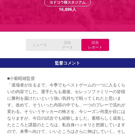
ヨドコウ桜スタジアム
YANMAR HANASAKA STADIUM
すべて
チーム
グッズ
チケット
イベント
ファンクラブ
16,896
人
サステナビリティ
ホームタウン
パートナー
スポーツクラブ
メディア
30周年
DAZNで観戦
アカデミー
サステナビリティポリシー
SDGsのゴール
インパクトレポート
活動レポート
SPORT POSITIVE LEAGUES
取り組み実績
DAZNで観戦
スポーツクラブ
アウェイツアー
試合
試合
ニュース
スポーツクラブ
データ
レポート
アウェイツアー
関連団体/施設
よくある質問
監督コメント
長居公園
セレッソフットサルパーク
セレッソフットサルパーク長居
よくある質問
セレッソスポーツパーク舞洲
YANMAR HANASAKA STADIUM
■小菊昭雄監督
セレッソ大阪アカデミー
子供のサッカースクール
大人のサッカースクール
その他スポーツクラブ
「退場者が出るまで、今季でもベストゲームの一つに入るくら
いの内容でした。選手たちも最後、セレッソファミリーの皆様
に勝利を届けたいという強い気持ちで戦ってくれたと思いま
す。改めて、そういった内容の中でも、一つのプレーで流れが
変わる。そういうサッカーの怖さを、今シーズン何度か目には
なりますが、今日の試合でも経験しました。素晴らしく成長し
たところと課題のところは、私自身ハッキリと把握しています
ので、来季へ向けて、いいところはさらに伸ばしていく。そし