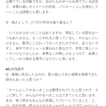
は勝てている印象ですが、自分たちがボールを持てている試合
で、攻撃の崩しやイメージの共有、バリエーションを増やして
いくことは課題だと思います」
Q：個人として、J1での1年目を振り返ると？
「レベルが上がったことはありますが、満足している部分は一
つもありません。もっとやれると思っているし、やらないとい
けません。数字にこだわってやってきたのですが、足りないで
すし、途中でポジションも奪われた形なので。非常に悔しいシ
ーズンになりましたが、来季はこの悔しさをぶつけて、結果と
してしっかり残せる選手になりたいと思います」
■舩木翔選手
Q：最後に失点したものの、取り組んできた成果を発揮できた
部分もあったと思うが？
「チームとしてやるべきことは整理されていたと思うので、そ
こに対して、みんなのやるべきことはできていたと思います。
走る、戦う部分もみんなが意識してプレーしていました。た
だ、自分自身、個人のクオリティーはもっと上げていかないと