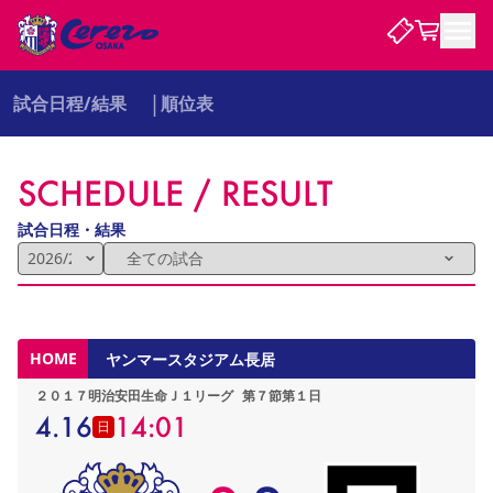
試合日程/結果
順位表
試合・チーム
SCHEDULE / RESULT
観戦する
試合について
試合日程 / 結果
順位表
試合日程・結果
クラブを知る
チケット
チームについて
チケット情報
販売スケジュール
価格・席種
購入方法
選手・スタッフ
スケジュール
メディア情報
アクセス
レディース
シーズンシート
法人シーズンシート
福祉サービス
団体チケット
アカデミー
ハナサカプレーヤー
歴代所属選手
ファンクラブ
特定興行入場券
セレッソ大阪について
譲渡サービス
リセールサービス
HOME
ヤンマースタジアム長居
クラブ紹介
観戦ガイド
沿革
シーズン記録
求人情報
２０１７明治安田生命Ｊ１リーグ
第７節第１日
ニュース
ファンクラブ
初めて観戦ガイド
サポートする
キッズ向けサービス
グルメ
マッチデープログラム
4.16
14:01
日
観戦マナー&ルール
ビジターサポーター観戦ガイド
公式アプリ
SAKURA SOCIO
招待券引換方法
まいセレチケット
会員規定
パートナー企業募集中
セレッソ大阪VISAカード
サポートスタッフ
婚姻届・出生届・命名書
セレッソアイデアちょうだいな
スタジアム
応援商店街
レディース
ニュース
Lise（ライセンスビジネス）