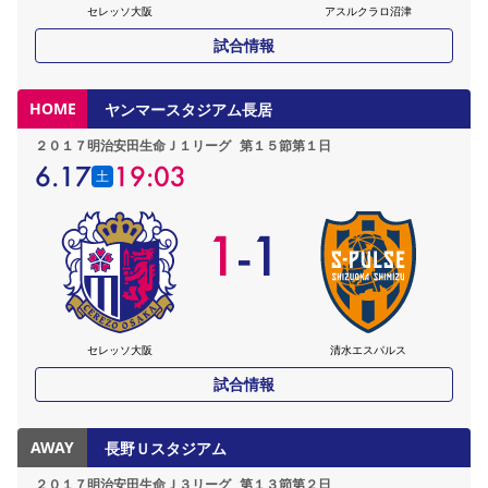
セレッソ大阪
アスルクラロ沼津
試合情報
HOME
ヤンマースタジアム長居
２０１７明治安田生命Ｊ１リーグ
第１５節第１日
6.17
19:03
土
1
-
1
セレッソ大阪
清水エスパルス
試合情報
AWAY
長野Ｕスタジアム
２０１７明治安田生命Ｊ３リーグ
第１３節第２日