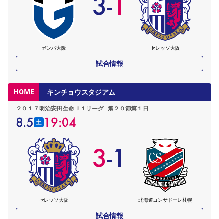
3
-
1
ガンバ大阪
セレッソ大阪
試合情報
HOME
キンチョウスタジアム
２０１７明治安田生命Ｊ１リーグ
第２０節第１日
8.5
19:04
土
3
-
1
セレッソ大阪
北海道コンサドーレ札幌
試合情報