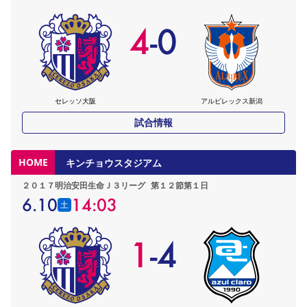
4
-
0
セレッソ大阪
アルビレックス新潟
試合情報
HOME
キンチョウスタジアム
２０１７明治安田生命Ｊ３リーグ
第１２節第１日
6.10
14:03
土
1
-
4