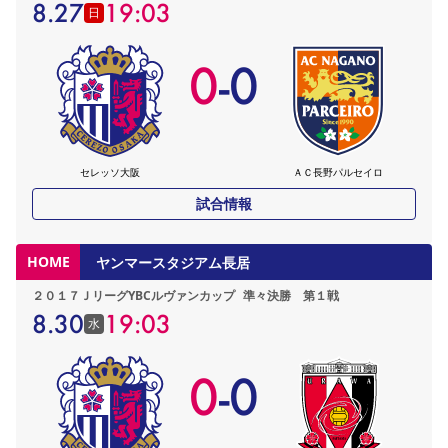
8.27
19:03
日
0
-
0
セレッソ大阪
ＡＣ長野パルセイロ
試合情報
HOME
ヤンマースタジアム長居
２０１７ＪリーグYBCルヴァンカップ
準々決勝 第１戦
8.30
19:03
水
0
-
0