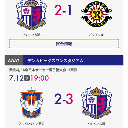
2
-
1
セレッソ大阪
柏レイソル
試合情報
AWAY
デンカビッグスワンスタジアム
天皇杯JFA全日本サッカー選手権大会
3回戦
7.12
19:00
水
2
-
3
アルビレックス新潟
セレッソ大阪