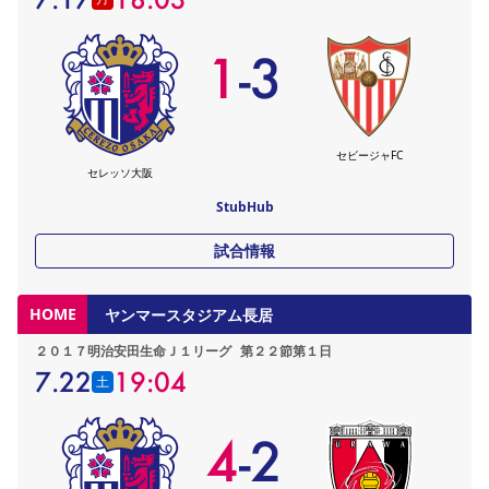
1
-
3
セビージャFC
セレッソ大阪
StubHub
試合情報
HOME
ヤンマースタジアム長居
２０１７明治安田生命Ｊ１リーグ
第２２節第１日
7.22
19:04
土
4
-
2