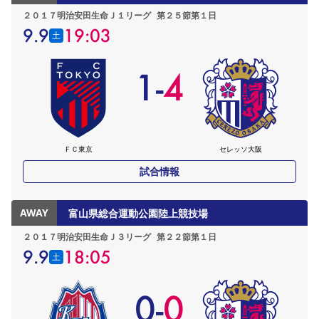
２０１７明治安田生命Ｊ１リーグ
第２５節第１日
9.9
19:03
土
1
-
4
ＦＣ東京
セレッソ大阪
試合情報
AWAY
富山県総合運動公園陸上競技場
２０１７明治安田生命Ｊ３リーグ
第２２節第１日
9.9
18:05
土
0
-
0