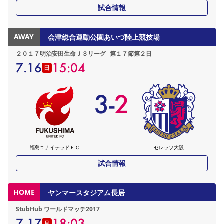
試合情報
AWAY
会津総合運動公園あいづ陸上競技場
２０１７明治安田生命Ｊ３リーグ
第１７節第２日
7.16
15:04
日
3
-
2
福島ユナイテッドＦＣ
セレッソ大阪
試合情報
HOME
ヤンマースタジアム長居
StubHub ワールドマッチ2017
7.17
18:03
月