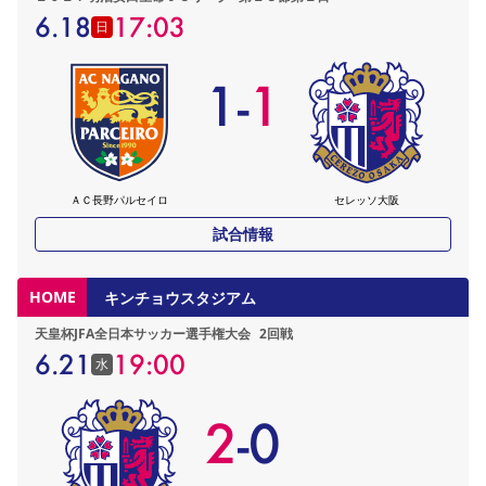
6.18
17:03
日
1
-
1
ＡＣ長野パルセイロ
セレッソ大阪
試合情報
HOME
キンチョウスタジアム
天皇杯JFA全日本サッカー選手権大会
2回戦
6.21
19:00
水
2
-
0