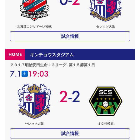
北海道コンサドーレ札幌
セレッソ大阪
試合情報
HOME
キンチョウスタジアム
２０１７明治安田生命Ｊ３リーグ
第１５節第１日
7.1
19:03
土
2
-
2
セレッソ大阪
ＳＣ相模原
試合情報