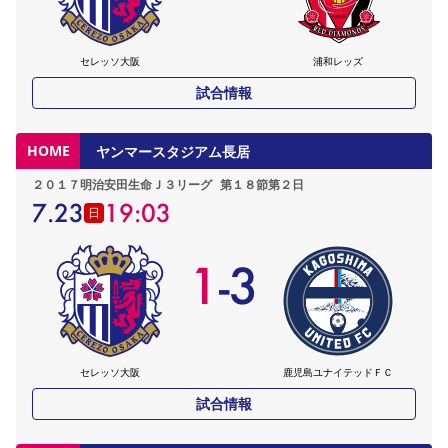
セレッソ大阪
浦和レッズ
試合情報
HOME
ヤンマースタジアム長居
２０１７明治安田生命Ｊ３リーグ
第１８節第２日
7.23
19:03
日
1
-
3
セレッソ大阪
鹿児島ユナイテッドＦＣ
試合情報