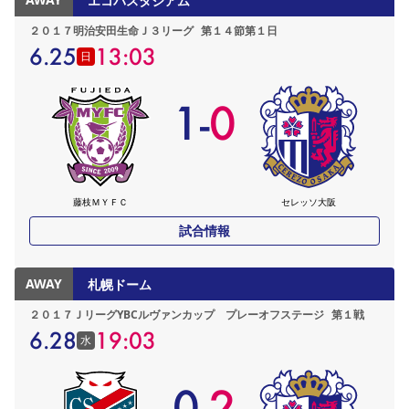
エコパスタジアム
２０１７明治安田生命Ｊ３リーグ
第１４節第１日
6.25
13:03
日
1
-
0
藤枝ＭＹＦＣ
セレッソ大阪
試合情報
AWAY
札幌ドーム
２０１７ＪリーグYBCルヴァンカップ プレーオフステージ
第１戦
6.28
19:03
水
0
-
2