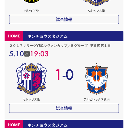
柏レイソル
セレッソ大阪
試合情報
HOME
キンチョウスタジアム
２０１７ＪリーグYBCルヴァンカップ／Ｂグループ
第５節第１日
5.10
19:03
水
1
-
0
セレッソ大阪
アルビレックス新潟
試合情報
HOME
キンチョウスタジアム