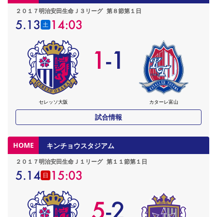
２０１７明治安田生命Ｊ３リーグ
第８節第１日
5.13
14:03
土
1
-
1
セレッソ大阪
カターレ富山
試合情報
HOME
キンチョウスタジアム
２０１７明治安田生命Ｊ１リーグ
第１１節第１日
5.14
15:03
日
5
-
2