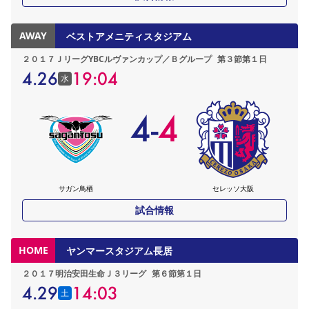
AWAY
ベストアメニティスタジアム
２０１７ＪリーグYBCルヴァンカップ／Ｂグループ
第３節第１日
4.26
19:04
水
4
-
4
サガン鳥栖
セレッソ大阪
試合情報
HOME
ヤンマースタジアム長居
２０１７明治安田生命Ｊ３リーグ
第６節第１日
4.29
14:03
土