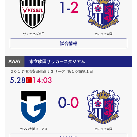
1
-
2
ヴィッセル神戸
セレッソ大阪
試合情報
AWAY
市立吹田サッカースタジアム
２０１７明治安田生命Ｊ３リーグ
第１０節第１日
5.28
14:03
日
0
-
0
ガンバ大阪Ｕ－２３
セレッソ大阪