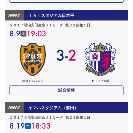
AWAY
ＩＡＩスタジアム日本平
２０１７明治安田生命Ｊ１リーグ
第２１節第１日
8.9
19:03
水
3
-
2
清水エスパルス
セレッソ大阪
試合情報
AWAY
ヤマハスタジアム（磐田）
２０１７明治安田生命Ｊ１リーグ
第２３節第１日
8.19
18:33
土