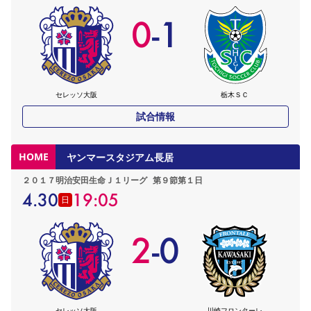
0
-
1
セレッソ大阪
栃木ＳＣ
試合情報
HOME
ヤンマースタジアム長居
２０１７明治安田生命Ｊ１リーグ
第９節第１日
4.30
19:05
日
2
-
0
セレッソ大阪
川崎フロンターレ