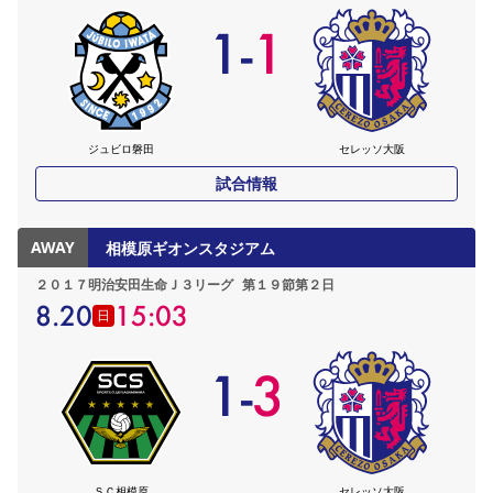
1
-
1
ジュビロ磐田
セレッソ大阪
試合情報
AWAY
相模原ギオンスタジアム
２０１７明治安田生命Ｊ３リーグ
第１９節第２日
8.20
15:03
日
1
-
3
ＳＣ相模原
セレッソ大阪