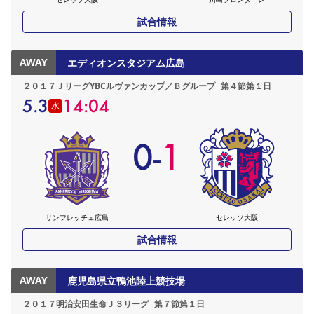
試合情報
AWAY
エディオンスタジアム広島
２０１７ＪリーグYBCルヴァンカップ／Ｂグループ
第４節第１日
5.3
14:04
水
0
-
1
サンフレッチェ広島
セレッソ大阪
試合情報
AWAY
鹿児島県立鴨池陸上競技場
２０１７明治安田生命Ｊ３リーグ
第７節第１日