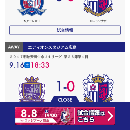
カターレ富山
セレッソ大阪
試合情報
AWAY
エディオンスタジアム広島
２０１７明治安田生命Ｊ１リーグ
第２６節第１日
9.16
18:33
土
1
-
0
CLOSE
サンフレッチェ広島
セレッソ大阪
試合情報