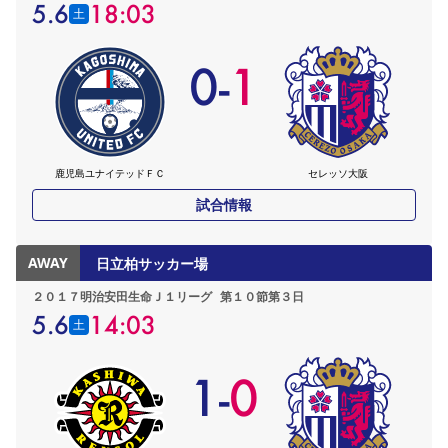
5.6
18:03
土
0
-
1
鹿児島ユナイテッドＦＣ
セレッソ大阪
試合情報
AWAY
日立柏サッカー場
２０１７明治安田生命Ｊ１リーグ
第１０節第３日
5.6
14:03
土
1
-
0