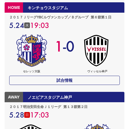
HOME
キンチョウスタジアム
２０１７ＪリーグYBCルヴァンカップ／Ｂグループ
第６節第１日
5.24
19:03
水
1
-
0
セレッソ大阪
ヴィッセル神戸
試合情報
AWAY
ノエビアスタジアム神戸
２０１７明治安田生命Ｊ１リーグ
第１３節第２日
5.28
17:03
日