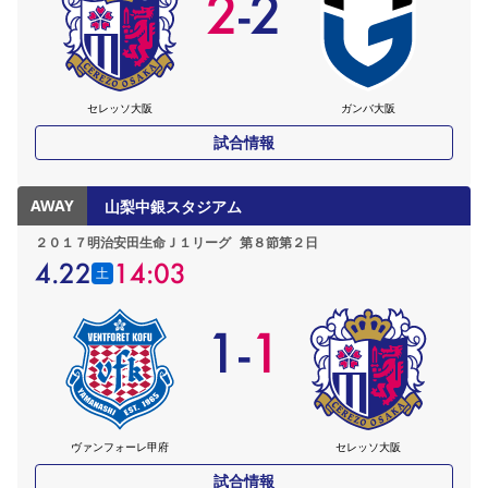
2
-
2
YANMAR HANASAKA STADIUM
すべて
チーム
グッズ
チケット
イベント
ファンクラブ
サステナビリティ
ホームタウン
パートナー
スポーツクラブ
メディア
30周年
DAZNで観戦
アカデミー
サステナビリティポリシー
SDGsのゴール
インパクトレポート
活動レポート
SPORT POSITIVE LEAGUES
取り組み実績
DAZNで観戦
セレッソ大阪
ガンバ大阪
スポーツクラブ
アウェイツアー
試合情報
スポーツクラブ
アウェイツアー
AWAY
山梨中銀スタジアム
関連団体/施設
よくある質問
２０１７明治安田生命Ｊ１リーグ
第８節第２日
長居公園
セレッソフットサルパーク
セレッソフットサルパーク長居
よくある質問
セレッソスポーツパーク舞洲
4.22
14:03
YANMAR HANASAKA STADIUM
土
セレッソ大阪アカデミー
子供のサッカースクール
大人のサッカースクール
その他スポーツクラブ
1
-
1
ヴァンフォーレ甲府
セレッソ大阪
試合情報