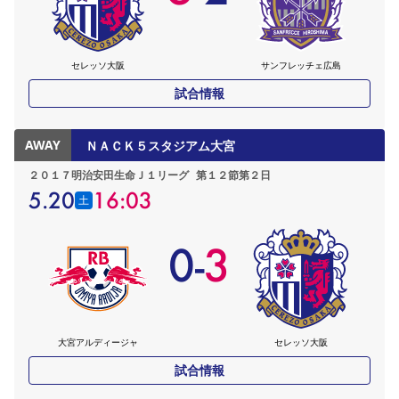
セレッソ大阪
サンフレッチェ広島
試合情報
AWAY
ＮＡＣＫ５スタジアム大宮
２０１７明治安田生命Ｊ１リーグ
第１２節第２日
5.20
16:03
土
0
-
3
大宮アルディージャ
セレッソ大阪
試合情報