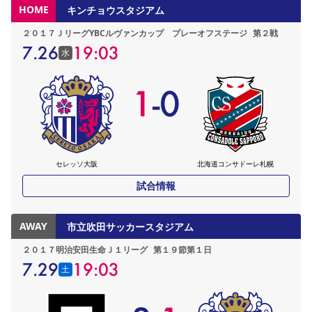
HOME
キンチョウスタジアム
２０１７ＪリーグYBCルヴァンカップ プレーオフステージ
第２戦
7.26
19:03
水
1
-
0
セレッソ大阪
北海道コンサドーレ札幌
試合情報
AWAY
市立吹田サッカースタジアム
２０１７明治安田生命Ｊ１リーグ
第１９節第１日
7.29
19:03
土