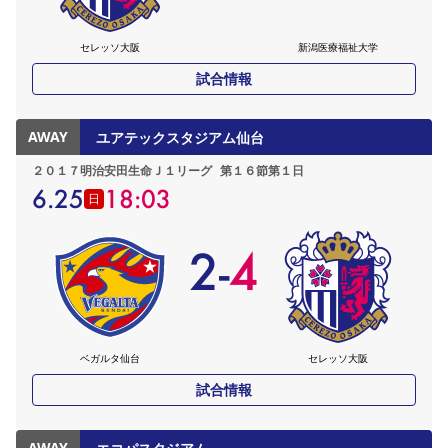
セレッソ大阪
新潟医療福祉大学
試合情報
AWAY
ユアテックスタジアム仙台
２０１７明治安田生命Ｊ１リーグ
第１６節第１日
6.25
18:03
日
2
-
4
ベガルタ仙台
セレッソ大阪
試合情報
AWAY