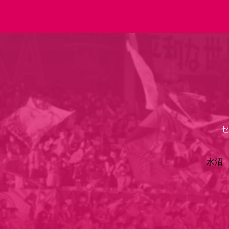
試合・チーム
観戦する
クラブを
試合日程 / 結果
チケット情報
クラブ紹介
SAKURA SOCIO
すべて
チーム
沿革
販売スケジュール
順位表
グッズ
SAKURA POINT Program
シーズン記録
チケット
求人情報
価格・席種
イベント
招待券引換方法
ファンクラブ
購入方法
シ
団体チケット
婚姻届・出生届・命名書
30周年
特定興行入場券
譲渡サービス
リセールサー
選手・スタッフ
パートナー企業募集中
スケジュール
セレッソ大阪VISAカード
メディア情報
アクセス
サポートス
レ
歴代所属選手
初めて観戦ガイド
Lise（ライセンスビジネス）
キッズ向けサービス
グルメ
マッチデー
ビジターサポーター観戦ガイド
公式アプリ
サステナビリティポリシー
SDGsのゴール
インパクトレポ
YANMAR HANASAKA STADIUM
取り組み実績
DAZNで観戦
スポーツクラブ
長居公園
セレッソフットサルパーク
セレッソフットサルパ
セ
YANMAR HANASAKA STADIUM
セレッソ大阪アカデミー
その他スポーツクラブ