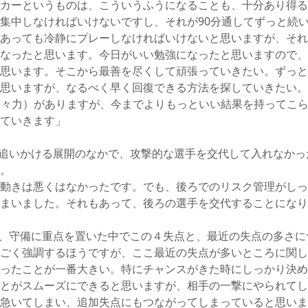
カーというものは、こういうふうになることも、十分あり得る
集中しなければいけないですし、それが90分通してずっと続
あっても冷静にプレーしなければいけないと思いますが、それ
なったと思います。今日がいい勉強になったと思いますので、
思います。そこから最善を尽くして頑張っていきたい。ずっと
思いますが、なるべく早く回復できる方法を探していきたい。
＠等々力）がありますが、今までよりもっといい結果を持ってこ
ていきます」
追いかける展開のなかで、攻撃的な選手を交代して入れなかっ
。
動きは悪くはなかったです。でも、後ろでのリスク管理がしっ
まいました。それもあって、後ろの選手を交代することになり
、守備に重点を置いた中でこの４失点と、最近の失点の多さに
ごく強調するほうですが、ここ最近の失点が多いところに関し
ったことが一番大きい。特にチャンスがきた時にしっかり決め
とがスムーズにできると思いますが、相手の一撃にやられてし
急いてしまい、追加失点にもつながってしまっていると思いま