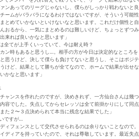
ンでメンバーを入れ替えて戦っていて、リーグで結果が出ない
ァンあってのリーグじゃないし、僕らがしっかり戦わないと良
チームがバラバラになるわけではないですが、そういう可能性
まとめていかないといけないなと思います。これだけ個性と自
んおるから、一気にまとめるのは難しいけど、ちょっとずつみ
出来れば良いかなと思います」
は全てが上手くいっていて、今は耐え時？
カン時もあると思うし…。相手の方が今日は決定的なところを
と思うけど、決して僕らも負けてないと思うし、そこはポジテ
うけど、結果として勝ちが全てなので、ホームで結果が出せな
いかなと思います」
手
チャンスを作れたのですが、決めきれず、一方仙台さんは幾つ
内容でした。失点してからセレッソは全て前掛かりにして同点
また２〜３点決められて本当に残念な結果でした」
いですが…
ディフェンスとして交代させられるのは余りないことなので。
イディアを持っていたので、それは尊敬しています。最近失点