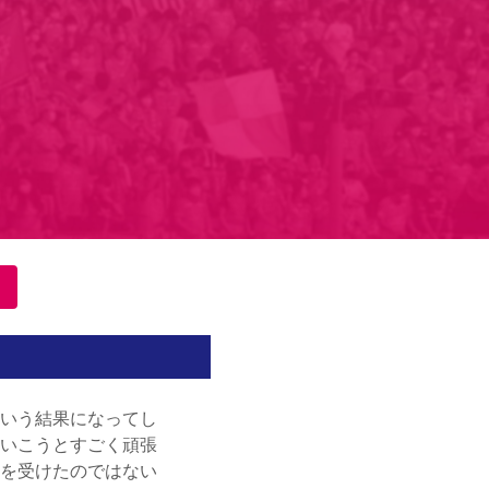
樹
(
42'
)
人
(
70'
)
也
(
77'
)
也
(
90'
)
いう結果になってし
いこうとすごく頑張
を受けたのではない