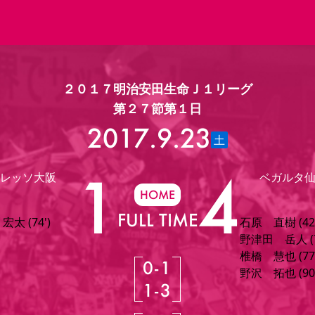
知る
ファンクラブ
ニュース
レディース
アカデミー
２０１７明治安田生命Ｊ１リーグ
ーズンシート
ホームタウン
先行入場
まいセレチケット
法人シーズンシート
パートナー
スポーツクラブ
会員規定
福祉サービス
メディア
第２７節第１日
ビス
2017.9.23
タッフ
ディース
セレッソアイデアちょうだいな
アカデミー
ハナサカプレーヤー
応援商店街
土
プログラム
観戦マナー&ルール
1
4
ート
活動レポート
SPORT POSITIVE LEAGUES
HOME
アウェイツアー
よくある質問
FULL TIME
0
-
1
ーク長居
セレッソスポーツパーク舞洲
レッソ大阪
ベガルタ
1
-
3
子供のサッカースクール
大人のサッカースクール