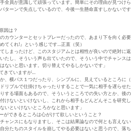
手全員が意識して頑張っています。簡単にその理由が見つけら
パターンで失点しているので、今後一生懸命直すしかないです
原因は？
のカウンターとセットプレーだったので、あまり下を向く必要
めてくれ!』という感じです…正直（笑）
てしまったけど、このスタジアムとは相性が良いので絶対に返
いたし、そういう声も出ていたので、そういう中でチャンスは
はないと思います。切り替えてやるしかないです」
てきていますが…
か、横パス１つだったり、シンプルに、見えているところに（
ドリブルで仕掛けちゃったりすることで一気に相手を遅らせた
りする場面もあるので、そういうところでの失い方とか、後の
付けないといけないし、これから相手もどんどんそこを研究し
ないといけないところかなと思います」
ーができるところは心がけて欲しいということ？
チャンスにもなりますし、そこは結果論なので何とも言えない
自分たちのスタイルを崩してやる必要はないと思うので、落ち