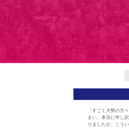
水沼 
「すごく大勢の方々
まい、本当に申し訳
りましたが、こうい