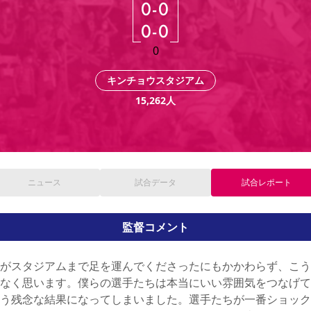
0
-
0
宏太
(
74'
)
石原 直
野津田 岳
0
-
0
椎橋 慧
0
野沢 拓
キンチョウスタジアム
15,262
人
ニュース
試合
データ
試合
レポート
監督コメント
がスタジアムまで足を運んでくださったにもかかわらず、こう
なく思います。僕らの選手たちは本当にいい雰囲気をつなげて
う残念な結果になってしまいました。選手たちが一番ショック