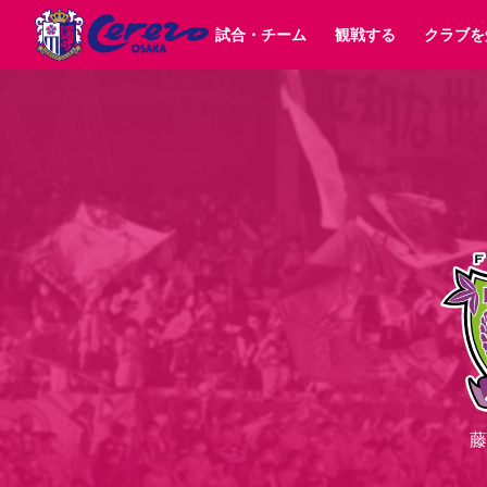
試合・チーム
観戦する
クラブを
試合日程 / 結果
チケット情報
クラブ紹介
SAKURA SOCIO
すべて
チーム
沿革
販売スケジュール
順位表
グッズ
招待券引換方法
シーズン記録
チケット
求人情報
価格・席種
まいセレチケット
イベント
ファンクラブ
購入方法
会員規
シ
団体チケット
30周年
特定興行入場券
譲渡サービス
リセールサー
選手・スタッフ
パートナー企業募集中
スケジュール
セレッソ大阪VISAカード
メディア情報
アクセス
サポートス
レ
歴代所属選手
初めて観戦ガイド
Lise（ライセンスビジネス）
キッズ向けサービス
グルメ
マッチデー
ビジターサポーター観戦ガイド
公式アプリ
サステナビリティポリシー
SDGsのゴール
インパクトレポ
YANMAR HANASAKA STADIUM
取り組み実績
DAZNで観戦
スポーツクラブ
長居公園
セレッソフットサルパーク
セレッソフットサルパ
藤
YANMAR HANASAKA STADIUM
セレッソ大阪アカデミー
その他スポーツクラブ