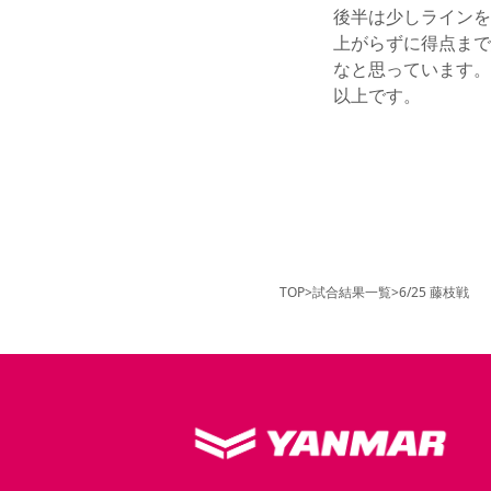
後半は少しラインを
上がらずに得点まで
なと思っています。
以上です。
TOP
>
試合結果一覧
>
6/25 藤枝戦