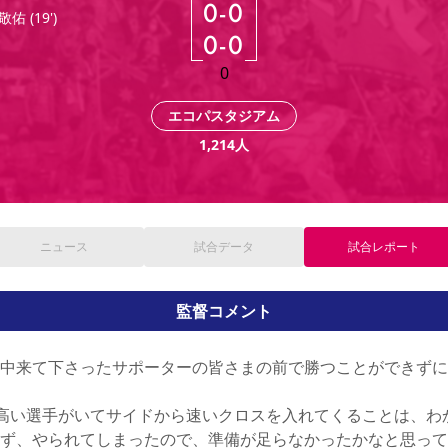
0
-
0
敬佑
(
19'
)
0
-
0
0
エコパスタジアム
1,214
人
ニュース
試合
データ
試合
レポート
監督コメント
中来て下さったサポーターの皆さまの前で勝つことができずに
）高い選手がいてサイドから速いクロスを入れてくることは、わ
ず、やられてしまったので、準備が足らなかったかなと思って