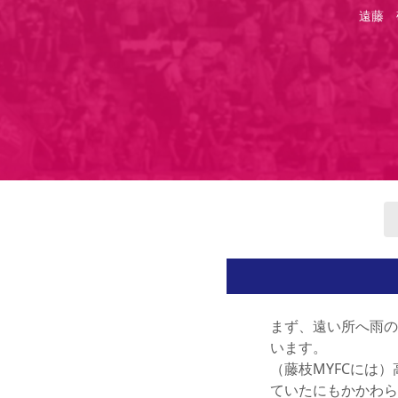
遠藤 
まず、遠い所へ雨の
います。
（藤枝MYFCには
ていたにもかかわら