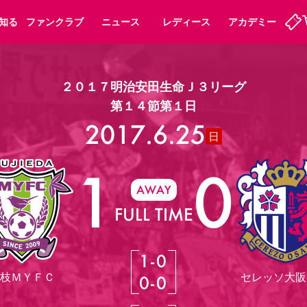
知る
ファンクラブ
ニュース
レディース
アカデミー
２０１７明治安田生命Ｊ３リーグ
定
ーズンシート
ホームタウン
婚姻届・出生届・命名書
法人シーズンシート
パートナー
スポーツクラブ
福祉サービス
メディア
第１４節第１日
ビス
2017.6.25
タッフ
ディース
セレッソアイデアちょうだいな
アカデミー
ハナサカプレーヤー
応援商店街
日
プログラム
観戦マナー&ルール
1
0
ート
活動レポート
SPORT POSITIVE LEAGUES
AWAY
アウェイツアー
よくある質問
FULL TIME
1
-
0
ーク長居
セレッソスポーツパーク舞洲
枝ＭＹＦＣ
セレッソ大阪U
0
-
0
子供のサッカースクール
大人のサッカースクール