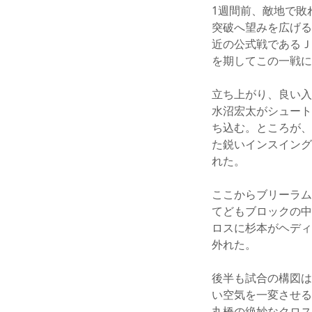
1週間前、敵地で敗
突破へ望みを広げる
近の公式戦であるＪ
を期してこの一戦に
立ち上がり、良い入
水沼宏太がシュート
ち込む。ところが、
た鋭いインスイング
れた。
ここからブリーラム
てどもブロックの中
ロスに杉本がヘディ
外れた。
後半も試合の構図は
い空気を一変させる
丸橋の絶妙なクロス