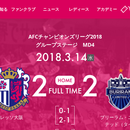
知る
ファンクラブ
ニュース
レディース
アカデミー
AFCチャンピオンズリーグ2018
ーズンシート
ホームタウン
先行入場
まいセレチケット
法人シーズンシート
パートナー
スポーツクラブ
会員規定
福祉サービス
メディア
グループステージ MD4
ビス
2018.3.14
タッフ
ディース
セレッソアイデアちょうだいな
アカデミー
ハナサカプレーヤー
応援商店街
水
プログラム
観戦マナー&ルール
2
2
ート
活動レポート
SPORT POSITIVE LEAGUES
HOME
アウェイツアー
よくある質問
FULL TIME
0
-
1
ーク長居
セレッソスポーツパーク舞洲
レッソ大阪
ブリーラム・
2
-
1
子供のサッカースクール
大人のサッカースクール
テッド（タ