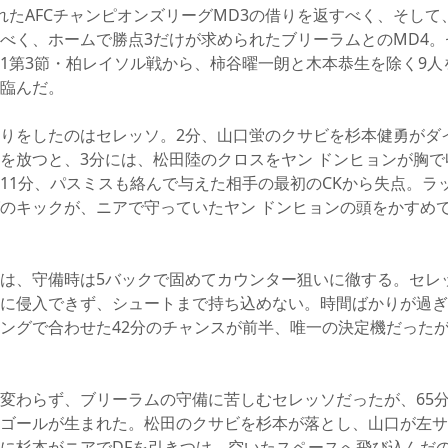
れたAFCチャンピオンズリーグMD3の借りを返すべく、そし
べく、ホームで勝点3だけが求められたブリーラムとのMD4
1第3節・柏レイソル戦から、柿谷曜一朗と木本恭生を除く9人
臨んだ。
りをしたのはセレッソ。2分、山口蛍のクサビを杉本健勇がダ
を放つと、3分には、松田陸のクロスをヤン ドンヒョンが胸
11分、パスミスも絡んで与えた相手の最初のCKから失点。ラ
のキックが、ニアで守っていたヤン ドンヒョンの頭をかすめ
は、守備時は5バックで固めてカウンター狙いに徹する。セレ
に侵入できず、シュートまで持ち込めない。時間ばかりが過ぎ
ングで合わせた42分のチャンスが前半、唯一の決定機だった
変わらず、ブリーラムの守備に苦しむセレッソだったが、65
ゴールが生まれた。松田のクサビを杉本が落とし、山口が左サ
に杉本がニアでDFを引きつけ、空いたスペースへ飛び込んだの