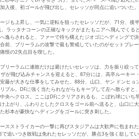
加入後、初ゴールが飛び出し、セレッソが同点に追いついた。
ージも上昇し、一気に逆転を狙ったセレッソだが、71分、後
点。ラッタナコーンの正確なキックがまたもニアへ飛んでくる
へ逸らされると、ファーで待ち構えたジオゴにヘディングで決
合前、ブリーラムの攻撃で最も警戒していたのがセットプレー
痛恨の2失点目を喫した。
ブリーラムに連敗だけは避けたいセレッソは、力を振り絞って
ウザが飛び込みチャンスを迎えると、87分には、高卒ルーキー
安藤が大きな仕事をしてみせた。88分、山口、ヤン ドンヒョ
リブル。DFに強く当たられながらもキープして左へ散らすと
中央へクロス。ここはDFにクリアされるも、こぼれ球にいち
け上がり、ふわりとしたクロスをゴール前へ送ると、山口に大
た杉本が豪快なヘディングをゴールに突き刺した。
ースストライカーの一撃に再びスタジアムは大歓声に包まれた
な形で追いつき敗戦は免れたセレッソだが、勝点3を強く欲して