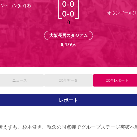
0
-
0
ンヒョン(65') 杉
0
-
0
オウンゴール(11
0
大阪長居スタジアム
8,479
人
ニュース
試合
データ
試合
レポート
レポート
奪えずも、杉本健勇、執念の同点弾でグループステージ突破へ