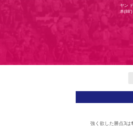
ヤン ド
本(88')
強く欲した勝点3は