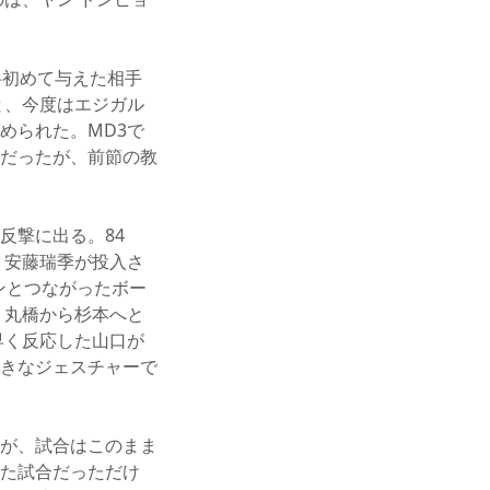
半初めて与えた相手
と、今度はエジガル
められた。MD3で
だったが、前節の教
反撃に出る。84
・安藤瑞季が投入さ
ンとつながったボー
、丸橋から杉本へと
早く反応した山口が
きなジェスチャーで
が、試合はこのまま
いた試合だっただけ