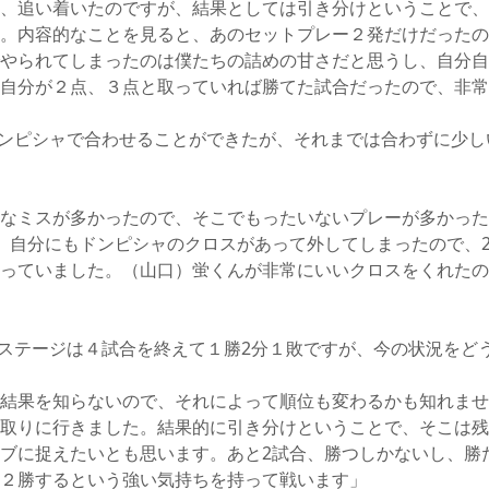
、追い着いたのですが、結果としては引き分けということで、
。内容的なことを見ると、あのセットプレー２発だけだったの
やられてしまったのは僕たちの詰めの甘さだと思うし、自分自
自分が２点、３点と取っていれば勝てた試合だったので、非常
ンピシャで合わせることができたが、それまでは合わずに少し
なミスが多かったので、そこでもったいないプレーが多かった
、自分にもドンピシャのクロスがあって外してしまったので、
っていました。（山口）蛍くんが非常にいいクロスをくれたの
ステージは４試合を終えて１勝2分１敗ですが、今の状況をど
結果を知らないので、それによって順位も変わるかも知れませ
取りに行きました。結果的に引き分けということで、そこは残
ブに捉えたいとも思います。あと2試合、勝つしかないし、勝
２勝するという強い気持ちを持って戦います」