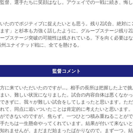
監督、選手たちに笑顔はなし。アウェイでの一戦に続き、悔し
いたのでポジティブに捉えたいとも思う。残り2試合、絶対に
ます」と杉本も力強く話したように、グループステージ残り2
ープステージ突破の可能性は残されている。下を向く必要はな
済州ユナイテッド戦に、全てを懸ける。
監督コメント
方に来ていただいたのですが…。相手の長所は把握した上で挑
まい、難しい状況になりました。試合の内容自体は悪くなかっ
できずに、我々が難しい試合をしてしまったと思います。ただ
れて、同点に追いついたことは肯定的に考えたいと思います。
ができないのですが、焦らず、一つひとつ積み重ねることがで
手たちは一生懸命やってくれています。結果が付いて来ないと
知れませんが、まだまだ始まったばかりなので。まず一つ、結