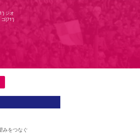
') ジオ
ゴ(71')
望みをつなぐ