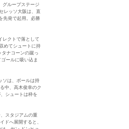
て、グループステージ
。セレッソ大阪は、直
を先発で起用。必勝
イレクトで落として
で収めてシュートに持
ッタナコーンの蹴っ
てゴールに吸い込ま
ッソは、ボールは持
る中、高木俊幸のク
が、シュートは枠を
分、スタジアムの重
イドへ展開すると、
は、ヤン ドンヒョ