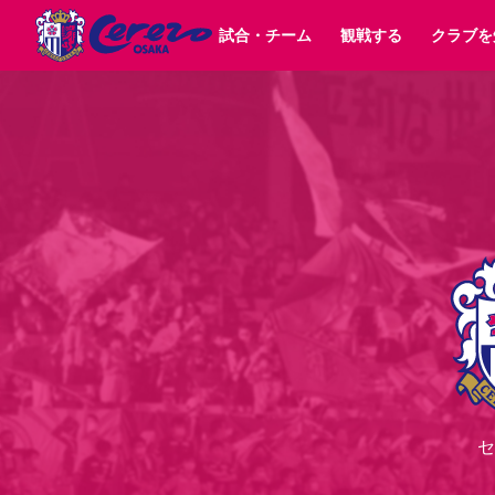
試合・チーム
観戦する
クラブを
試合日程 / 結果
チケット情報
クラブ紹介
SAKURA SOCIO
すべて
チーム
沿革
販売スケジュール
順位表
グッズ
SAKURA POINT Program
シーズン記録
チケット
求人情報
価格・席種
イベント
招待券引換方法
ファンクラブ
購入方法
シ
団体チケット
婚姻届・出生届・命名書
30周年
特定興行入場券
譲渡サービス
リセールサー
選手・スタッフ
パートナー企業募集中
スケジュール
セレッソ大阪VISAカード
メディア情報
アクセス
サポートス
レ
歴代所属選手
初めて観戦ガイド
Lise（ライセンスビジネス）
キッズ向けサービス
グルメ
マッチデー
ビジターサポーター観戦ガイド
公式アプリ
サステナビリティポリシー
SDGsのゴール
インパクトレポ
YANMAR HANASAKA STADIUM
取り組み実績
DAZNで観戦
スポーツクラブ
長居公園
セレッソフットサルパーク
セレッソフットサルパ
セ
YANMAR HANASAKA STADIUM
セレッソ大阪アカデミー
その他スポーツクラブ