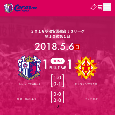
試合・チーム
２０１８明治安田生命Ｊ３リーグ
第１０節第１日
観戦する
2018.5.6
試合について
日
試合日程 / 結果
順位表
1
1
クラブを知る
チケット
HOME
チームについて
FULL TIME
チケット情報
販売スケジュール
価格・席種
購入方法
選手・スタッフ
スケジュール
メディア情報
アクセス
レディース
シーズンシート
法人シーズンシート
福祉サービス
団体チケット
アカデミー
ハナサカプレーヤー
歴代所属選手
1
-
0
ファンクラブ
特定興行入場券
セレッソ大阪について
譲渡サービス
リセールサービス
0
-
1
セレッソ大阪U-23
ギラヴァンツ北九州
クラブ紹介
観戦ガイド
沿革
シーズン記録
求人情報
0
-
0
ニュース
ファンクラブ
初めて観戦ガイド
サポートする
キッズ向けサービス
グルメ
マッチデープログラム
魚里 直哉
(
32'
)
0
-
0
フェホ
(
83'
)
観戦マナー&ルール
ビジターサポーター観戦ガイド
公式アプリ
SAKURA SOCIO
SAKURA POINT Program
招待券引換方法
先行入場
パートナー企業募集中
セレッソ大阪VISAカード
0
サポートスタッフ
まいセレチケット
会員規定
婚姻届・出生届・命名書
セレッソアイデアちょうだいな
スタジアム
応援商店街
レディース
ニュース
Lise（ライセンスビジネス）