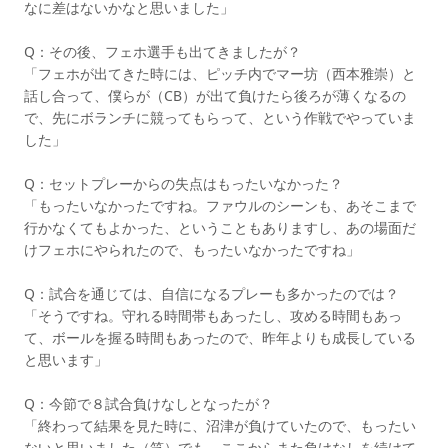
なに差はないかなと思いました」
Q：その後、フェホ選手も出てきましたが？
「フェホが出てきた時には、ピッチ内でマー坊（西本雅崇）と
話し合って、僕らが（CB）が出て負けたら後ろが薄くなるの
で、先にボランチに競ってもらって、という作戦でやっていま
した」
Q：セットプレーからの失点はもったいなかった？
「もったいなかったですね。ファウルのシーンも、あそこまで
行かなくてもよかった、ということもありますし、あの場面だ
けフェホにやられたので、もったいなかったですね」
Q：試合を通じては、自信になるプレーも多かったのでは？
「そうですね。守れる時間帯もあったし、攻める時間もあっ
て、ボールを握る時間もあったので、昨年よりも成長している
と思います」
Q：今節で８試合負けなしとなったが？
「終わって結果を見た時に、沼津が負けていたので、もったい
ないと思いました（笑）でも、ここからまた負けなしを続けて