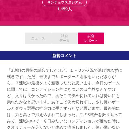
キンチョウスタジアム
YANMAR HANASAKA STADIUM
すべて
チーム
グッズ
チケット
イベント
ファンクラブ
1,159
人
サステナビリティ
ホームタウン
パートナー
スポーツクラブ
メディア
30周年
DAZNで観戦
アカデミー
サステナビリティポリシー
SDGsのゴール
インパクトレポート
活動レポート
SPORT POSITIVE LEAGUES
取り組み実績
DAZNで観戦
スポーツクラブ
アウェイツアー
試合
試合
ニュース
データ
レポート
スポーツクラブ
アウェイツアー
関連団体/施設
監督コメント
よくある質問
長居公園
セレッソフットサルパーク
セレッソフットサルパーク長居
よくある質問
「3連戦の最後の試合でしたけど、１－０の状況で逃げ切れずに
セレッソスポーツパーク舞洲
YANMAR HANASAKA STADIUM
セレッソ大阪アカデミー
子供のサッカースクール
残念です。ただ、最後までサポーターの応援をいただきなが
大人のサッカースクール
その他スポーツクラブ
ら、３連戦の最後をよく頑張ったなと思います。今日のゲーム
に関しては、コンディション的にきついのは当然なんですけ
ど、入りは良かったので、あそこで決め切れていれば勢いにも
乗れたかなと思います。あそこで決め切れずに、少し長いボー
ルとダヴィ選手の推進力に手こずったなと思います。最終的に
は、力と高さで抑え込まれてしまった。この3試合を振り返って
みて、連戦の中で、今日みたいなコンディションが落ちた時に
クオリティーが足りないと改めて痛感しました。体が動かない