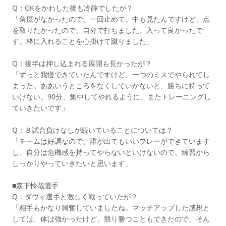
Q：GKをかわした後も冷静でしたが？
「角度がなかったので、一回止めて。中も見たんですけど、点
を取りたかったので、自分で打ちました。入って良かったで
す。枠に入れることを心掛けて蹴りました」
Q：後半は押し込まれる展開も長かったが？
「ずっと我慢できていたんですけど、一つのミスでやられてし
まった。ああいうところをなくしていかないと、勝ちに持って
いけない。90分、集中してやれるように、またトレーニングし
ていきたいです」
Q：８試合負けなしが続いていることについては？
「チームは好調なので、誰が出てもいいプレーができています
し、自分は危機感を持ってやらないといけないので、練習から
しっかりやっていきたいと思います」
■森下怜哉選手
Q：ダヴィ選手と激しく戦っていたが？
「相手もかなり興奮していましたね。マッチアップした感想と
しては、体は強かったけど、競り勝つこともできたので、そん