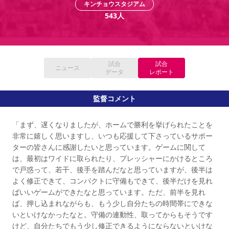
キンチョウスタジアム
YANMAR HANASAKA STADIUM
すべて
チーム
グッズ
チケット
イベント
ファンクラブ
543
人
サステナビリティ
ホームタウン
パートナー
スポーツクラブ
メディア
30周年
DAZNで観戦
アカデミー
サステナビリティポリシー
SDGsのゴール
インパクトレポート
活動レポート
SPORT POSITIVE LEAGUES
取り組み実績
DAZNで観戦
スポーツクラブ
アウェイツアー
試合
試合
ニュース
データ
レポート
スポーツクラブ
アウェイツアー
関連団体/施設
監督コメント
よくある質問
長居公園
セレッソフットサルパーク
セレッソフットサルパーク長居
よくある質問
「まず、遅くなりましたが、ホームで勝利を挙げられたことを
セレッソスポーツパーク舞洲
YANMAR HANASAKA STADIUM
セレッソ大阪アカデミー
子供のサッカースクール
非常に嬉しく思いますし、いつも応援して下さっているサポー
大人のサッカースクール
その他スポーツクラブ
ターの皆さんに感謝したいと思っています。ゲームに関して
は、最初はワイドに取られたり、プレッシャーにかけるところ
で戸惑って、若干、後手を踏んだなと思っていますが、後半は
よく修正できて、コンパクトに守備もできて、後半だけを見れ
ばいいゲームができたなと思っています。ただ、前半を見れ
ば、押し込まれながらも、もう少し自分たちの時間帯にできな
いといけなかったなと。守備の連動性、取ってからもそうです
けど、自分たちでもう少し修正できるようにならないといけな