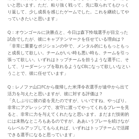
いと思います。ただ、粘り強く戦って、先に取られてもひっく
り返して、少し成長を感じたゲームでした。これを継続してや
っていきたいと思います」
Q：オウンゴールに決勝点と、今日は森下怜哉選手が目立った
試合でしたが、彼にキャプテンマークを任せている理由は？
「非常に重要なポジションの中で、メンタル的にももっともっ
と成長して欲しい。チームがいい時も悪い時も、チームを引っ
張って欲しい。いずれはトップチームを担うような選手に、そ
して、リーダーシップを取れるようなCBになって欲しいなとい
うことで、彼に任せています」
Q：レノファ山口FCから復帰した米澤令衣選手が途中から出て
活力を与えたと思いますが、彼に対する評価は？
「久しぶりに彼の姿を見たのですが、いいですね、やっぱり。
非常にアグレッシブで、攻守に渡ってやってくれるプレーを見
ると、非常に力を与えてくれたなと思います。まだまだ技術的
には未熟なところもあるのですが、ああいうプレーを続けなが
らレベルアップしてもらえれば、いずれはトップチームで活躍
できる選手になると思っています」