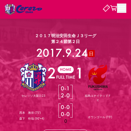
試合・チーム
２０１７明治安田生命Ｊ３リーグ
第２４節第２日
観戦する
2017.9.24
試合について
日
試合日程 / 結果
順位表
2
1
クラブを知る
チケット
HOME
チームについて
FULL TIME
チケット情報
販売スケジュール
価格・席種
購入方法
選手・スタッフ
スケジュール
メディア情報
アクセス
レディース
シーズンシート
法人シーズンシート
福祉サービス
団体チケット
アカデミー
ハナサカプレーヤー
歴代所属選手
0
-
1
ファンクラブ
特定興行入場券
セレッソ大阪について
譲渡サービス
リセールサービス
2
-
0
セレッソ大阪U-23
福島ユナイテッドＦ
クラブ紹介
観戦ガイド
沿革
シーズン記録
求人情報
Ｃ
0
-
0
ニュース
ファンクラブ
初めて観戦ガイド
サポートする
キッズ向けサービス
グルメ
マッチデープログラム
西本 雅崇
(
75'
)
0
-
0
観戦マナー&ルール
ビジターサポーター観戦ガイド
公式アプリ
オウンゴール
(
19'
)
森下 怜哉
(
90'+4
)
SAKURA SOCIO
SAKURA POINT Program
招待券引換方法
先行入場
パートナー企業募集中
セレッソ大阪VISAカード
0
サポートスタッフ
まいセレチケット
会員規定
婚姻届・出生届・命名書
セレッソアイデアちょうだいな
スタジアム
応援商店街
レディース
ニュース
Lise（ライセンスビジネス）