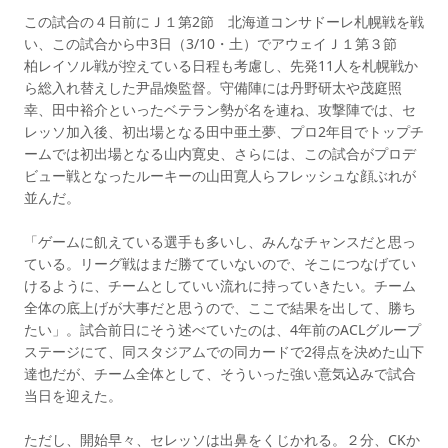
この試合の４日前にＪ１第2節 北海道コンサドーレ札幌戦を戦
い、この試合から中3日（3/10・土）でアウェイＪ１第３節
柏レイソル戦が控えている日程も考慮し、先発11人を札幌戦か
ら総入れ替えした尹晶煥監督。守備陣には丹野研太や茂庭照
幸、田中裕介といったベテラン勢が名を連ね、攻撃陣では、セ
レッソ加入後、初出場となる田中亜土夢、プロ2年目でトップチ
ームでは初出場となる山内寛史、さらには、この試合がプロデ
ビュー戦となったルーキーの山田寛人らフレッシュな顔ぶれが
並んだ。
「ゲームに飢えている選手も多いし、みんなチャンスだと思っ
ている。リーグ戦はまだ勝てていないので、そこにつなげてい
けるように、チームとしていい流れに持っていきたい。チーム
全体の底上げが大事だと思うので、ここで結果を出して、勝ち
たい」。試合前日にそう述べていたのは、4年前のACLグループ
ステージにて、同スタジアムでの同カードで2得点を決めた山下
達也だが、チーム全体として、そういった強い意気込みで試合
当日を迎えた。
ただし、開始早々、セレッソは出鼻をくじかれる。２分、CKか