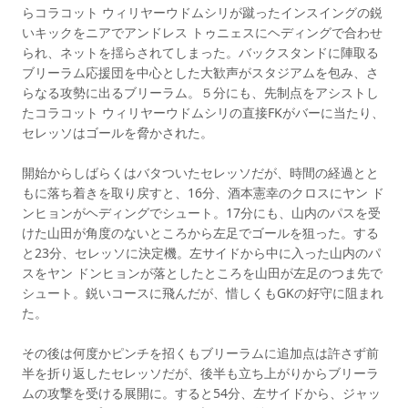
らコラコット ウィリヤーウドムシリが蹴ったインスイングの鋭
いキックをニアでアンドレス トゥニェスにヘディングで合わせ
られ、ネットを揺らされてしまった。バックスタンドに陣取る
ブリーラム応援団を中心とした大歓声がスタジアムを包み、さ
らなる攻勢に出るブリーラム。５分にも、先制点をアシストし
たコラコット ウィリヤーウドムシリの直接FKがバーに当たり、
セレッソはゴールを脅かされた。
開始からしばらくはバタついたセレッソだが、時間の経過とと
もに落ち着きを取り戻すと、16分、酒本憲幸のクロスにヤン ド
ンヒョンがヘディングでシュート。17分にも、山内のパスを受
けた山田が角度のないところから左足でゴールを狙った。する
と23分、セレッソに決定機。左サイドから中に入った山内のパ
スをヤン ドンヒョンが落としたところを山田が左足のつま先で
シュート。鋭いコースに飛んだが、惜しくもGKの好守に阻まれ
た。
その後は何度かピンチを招くもブリーラムに追加点は許さず前
半を折り返したセレッソだが、後半も立ち上がりからブリーラ
ムの攻撃を受ける展開に。すると54分、左サイドから、ジャッ