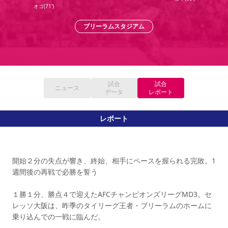
オゴ(71')
YANMAR HANASAKA STADIUM
すべて
チーム
グッズ
チケット
イベント
ファンクラブ
サステナビリティ
ホームタウン
パートナー
スポーツクラブ
メディア
30周年
DAZNで観戦
ブリーラムスタジアム
アカデミー
サステナビリティポリシー
SDGsのゴール
インパクトレポート
活動レポート
SPORT POSITIVE LEAGUES
取り組み実績
DAZNで観戦
スポーツクラブ
アウェイツアー
スポーツクラブ
アウェイツアー
試合
試合
ニュース
データ
レポート
関連団体/施設
よくある質問
長居公園
セレッソフットサルパーク
セレッソフットサルパーク長居
よくある質問
レポート
セレッソスポーツパーク舞洲
YANMAR HANASAKA STADIUM
セレッソ大阪アカデミー
子供のサッカースクール
大人のサッカースクール
その他スポーツクラブ
開始２分の失点が響き、終始、相手にペースを握られる完敗。1
週間後の再戦で必勝を誓う
１勝１分、勝点４で迎えたAFCチャンピオンズリーグMD3。セ
レッソ大阪は、昨季のタイリーグ王者・ブリーラムのホームに
乗り込んでの一戦に臨んだ。