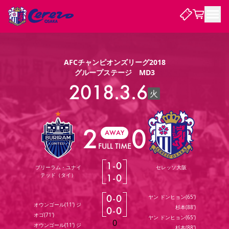
試合・チーム
AFCチャンピオンズリーグ2018
グループステージ MD3
観戦する
2018.3.6
試合について
火
試合日程 / 結果
順位表
クラブを知る
チケット
チームについて
2
0
AWAY
チケット情報
販売スケジュール
価格・席種
購入方法
選手・スタッフ
スケジュール
メディア情報
アクセス
レディース
FULL TIME
シーズンシート
法人シーズンシート
福祉サービス
団体チケット
アカデミー
ハナサカプレーヤー
歴代所属選手
ファンクラブ
特定興行入場券
セレッソ大阪について
譲渡サービス
リセールサービス
1
-
0
ブリーラム・ユナイ
セレッソ大阪
クラブ紹介
観戦ガイド
沿革
シーズン記録
求人情報
テッド（タイ）
1
-
0
ニュース
ファンクラブ
初めて観戦ガイド
サポートする
キッズ向けサービス
グルメ
マッチデープログラム
0
-
0
ヤン ドンヒョン(65')
観戦マナー&ルール
ビジターサポーター観戦ガイド
公式アプリ
オウンゴール(11') ジ
杉本(88')
SAKURA SOCIO
SAKURA POINT Program
招待券引換方法
0
-
0
パートナー企業募集中
セレッソ大阪VISAカード
サポートスタッフ
オゴ(71')
まいセレチケット
会員規定
婚姻届・出生届・命名書
ヤン ドンヒョン(65')
セレッソアイデアちょうだいな
スタジアム
応援商店街
0
レディース
ニュース
オウンゴール(11') ジ
Lise（ライセンスビジネス）
杉本(88')