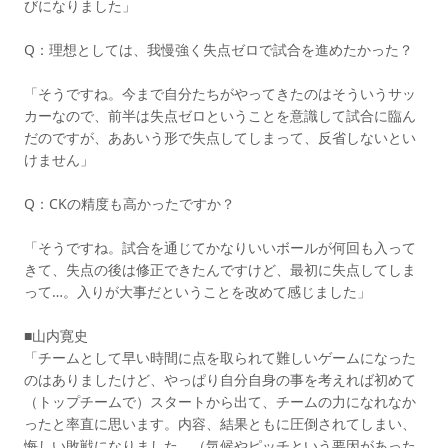
びになりました」
Q：理想としては、我慢強く失点ゼロで試合を進めたかった？
「そうですね。今まで自分たちがやってきたのはそういうサッ
カーなので、前半は失点ゼロということを意識して試合に臨ん
だのですが、ああいう形で失点してしまって、反省しないとい
けません」
Q：CKの精度も高かったですか？
「そうですね。試合を通じてかなりいいボールが何回も入って
きて、失点の後は修正できたんですけど、最初に失点してしま
って…。入りが大事だということを改めて感じました」
■山内寛史
「チームとして早い時間に点を取られて難しいゲームになった
のはありましたけど、やっぱり自分自身の事を考えれば初めて
（トップチームで）スタートから出て、チームの力になれなか
ったと率直に思います。内容、結果ともに圧倒されてしまい、
悔しい敗戦になりました。（気候やピッチという要因があった