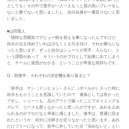
としても）その中で選手が一人一人もっと質の高いプレーをし
ないと勝てないと思いましたし、自分自身が一番足りないと思
いました」
■山田寛人
「独特な雰囲気でデビュー戦を迎える事になったんですけど、
自分が点を決めていれば少なくとも引き分け、それか勝ちにな
ったと思います。ずっと自分はシュートが苦手、入らない、と
いう課題があって、そういうのがプロとして結果に出てしまう
と、チームに迷惑がかかる、ということが率直な気持ちです」
Q：前後半、それぞれの決定機を振り返ると？
「前半は、ヤン（ドンヒョン）さんに（ボールが）入った時に
自分ももらうことを意識していたので、連係としては良かった
ですし、シュートも、左のアウトで蹴ったことでタイミングも
ズレて、コースも悪くなかったと思ったのですが、あれを止め
られるのがプロだなと率直に感じました。後半は、普通に読ま
れたというか、自分に冷静さが足りなかったと思います。あれ
だけフリーになって、前半に外していた分『決めないと』とい