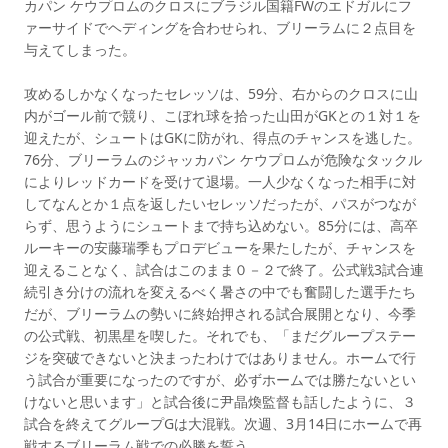
カパン ケウプロムのクロスにブラジル国籍FWのエドガルにフ
ァーサイドでヘディングを合わせられ、ブリーラムに２点目を
与えてしまった。
攻めるしかなくなったセレッソは、59分、右からのクロスに山
内がゴール前で競り、こぼれ球を拾った山田がGKとの１対１を
迎えたが、シュートはGKに防がれ、得点のチャンスを逃した。
76分、ブリーラムのジャッカパン ケウプロムが危険なタックル
によりレッドカードを受けて退場。一人少なくなった相手に対
してなんとか１点を返したいセレッソだったが、パスがつなが
らず、思うようにシュートまで持ち込めない。85分には、高卒
ルーキーの安藤瑞季もプロデビューを果たしたが、チャンスを
迎えることなく、試合はこのまま０－２で終了。公式戦3試合連
続引き分けの流れを変えるべく暑さの中でも奮闘した選手たち
だが、ブリーラムの勢いに終始押される試合展開となり、今季
の公式戦、初黒星を喫した。それでも、「まだグループステー
ジを突破できないと決まったわけではありません。ホームで行
う試合が重要になったのですが、必ずホームでは勝たないとい
けないと思います」と試合後に尹晶煥監督も話したように、３
試合を終えてグループGは大混戦。次週、3月14日にホームで再
戦するブリーラム戦での必勝を誓う。