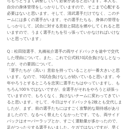
らもっとうまく調整していく必要があると思います。本人も、
自分の身体管理をしっかりしていますので、そこまで心配する
必要はないと思います。そして、清武選手だけでなく、このチ
ームには多くの選手がいます。その選手たちも、身体の管理を
しっかりして、試合に対する意欲と闘志を燃やしてくれると思
いますので、うまく選手たちを引っ張っていかなければいけな
いと思っています」
Q：松田陸選手、丸橋祐介選手の両サイドバックを途中で交代
した理由について。また、これで公式戦10試合負けなしとなっ
たが、その要因について。
「選手たちが（高い）意欲を持っていることが一番大きいと思
います。なので、10試合負けなしが続いていると思います。今
年やろうとするところを忠実に選手たちはやっていますし、も
ちろん100％ではないですが、全選手がそれをやろうと頑張っ
ていますので、もろくなく、負けないチームに変わってきてい
ると思います。そして、今日はサイドバックを2枚とも交代しま
したが、まず、前の選手たちにはすごく攻撃的な期待感があり
ましたので、なるべく替えたくなかったです。でも、両サイド
バックはオーバーラップとか、すごく運動量が多かったので、
足がつったりする選手もいました。ケガではないですが、早く