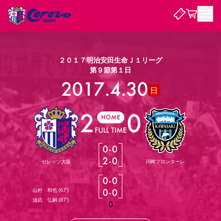
試合・チーム
２０１７明治安田生命Ｊ１リーグ
第９節第１日
観戦する
2017.4.30
試合について
日
試合日程 / 結果
順位表
2
0
クラブを知る
チケット
HOME
チームについて
FULL TIME
チケット情報
販売スケジュール
価格・席種
購入方法
選手・スタッフ
スケジュール
メディア情報
アクセス
レディース
シーズンシート
法人シーズンシート
福祉サービス
団体チケット
アカデミー
ハナサカプレーヤー
歴代所属選手
0
-
0
ファンクラブ
特定興行入場券
セレッソ大阪について
譲渡サービス
リセールサービス
2
-
0
セレッソ大阪
川崎フロンターレ
クラブ紹介
観戦ガイド
沿革
シーズン記録
求人情報
0
-
0
ニュース
ファンクラブ
初めて観戦ガイド
サポートする
キッズ向けサービス
グルメ
マッチデープログラム
山村 和也
(
67'
)
0
-
0
観戦マナー&ルール
ビジターサポーター観戦ガイド
公式アプリ
清武 弘嗣
(
87'
)
SAKURA SOCIO
招待券引換方法
まいセレチケット
会員規定
パートナー企業募集中
セレッソ大阪VISAカード
0
サポートスタッフ
婚姻届・出生届・命名書
セレッソアイデアちょうだいな
スタジアム
応援商店街
レディース
ニュース
Lise（ライセンスビジネス）