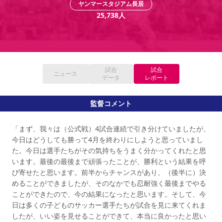
ヤンマースタジアム長居
YANMAR HANASAKA STADIUM
すべて
チーム
グッズ
チケット
イベント
ファンクラブ
25,738
人
サステナビリティ
ホームタウン
パートナー
スポーツクラブ
メディア
30周年
DAZNで観戦
アカデミー
サステナビリティポリシー
SDGsのゴール
インパクトレポート
活動レポート
SPORT POSITIVE LEAGUES
取り組み実績
DAZNで観戦
スポーツクラブ
アウェイツアー
試合
試合
ニュース
スポーツクラブ
データ
レポート
アウェイツアー
関連団体/施設
よくある質問
監督コメント
長居公園
セレッソフットサルパーク
セレッソフットサルパーク長居
よくある質問
セレッソスポーツパーク舞洲
YANMAR HANASAKA STADIUM
「まず、我々は（公式戦）4試合連続で引き分けていましたが、
セレッソ大阪アカデミー
子供のサッカースクール
大人のサッカースクール
その他スポーツクラブ
今日はどうしても勝って4月を終わりにしようと思っていまし
た。今日は選手たちがその気持ちをうまく分かってくれたと思
います。最後の最後まで頑張ったことが、勝利という結果を呼
び寄せたと思います。前半からチャンスがあり、（後半に）決
めることができましたが、そのなかでも忍耐強く最後までやる
ことができたので、今の結果になったと思います。そして、今
日は多くの子どものサッカー選手たちが試合を見に来てくれま
したが、いい姿を見せることができて、本当に良かったと思い