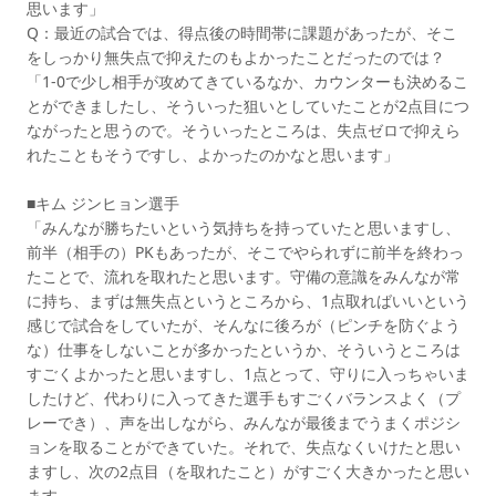
思います」
Q：最近の試合では、得点後の時間帯に課題があったが、そこ
をしっかり無失点で抑えたのもよかったことだったのでは？
「1-0で少し相手が攻めてきているなか、カウンターも決めるこ
とができましたし、そういった狙いとしていたことが2点目につ
ながったと思うので。そういったところは、失点ゼロで抑えら
れたこともそうですし、よかったのかなと思います」
■キム ジンヒョン選手
「みんなが勝ちたいという気持ちを持っていたと思いますし、
前半（相手の）PKもあったが、そこでやられずに前半を終わっ
たことで、流れを取れたと思います。守備の意識をみんなが常
に持ち、まずは無失点というところから、1点取ればいいという
感じで試合をしていたが、そんなに後ろが（ピンチを防ぐよう
な）仕事をしないことが多かったというか、そういうところは
すごくよかったと思いますし、1点とって、守りに入っちゃいま
したけど、代わりに入ってきた選手もすごくバランスよく（プ
レーでき）、声を出しながら、みんなが最後までうまくポジシ
ョンを取ることができていた。それで、失点なくいけたと思い
ますし、次の2点目（を取れたこと）がすごく大きかったと思い
ます。