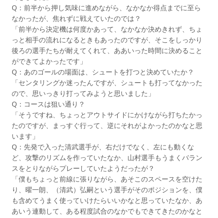
Q：前半から押し気味に進めながら、なかなか得点までに至ら
なかったが、焦れずに戦えていたのでは？
「前半から決定機は何度かあって、なかなか決めきれず、ちょ
っと相手の流れになるときもあったのですが、そこをしっかり
後ろの選手たちが耐えてくれて、ああいった時間に決めること
ができてよかったです」
Q：あのゴールの場面は、シュートを打つと決めていたか？
「センタリングか迷ったんですが、シュートも打ってなかった
ので、思いっきり打ってみようと思いました」
Q：コースは狙い通り？
「そうですね、ちょっとアウトサイドにかけながら打ちたかっ
たのですが、まっすぐ行って、逆にそれがよかったのかなと思
います」
Q：先発で入った清武選手が、右だけでなく、左にも動くな
ど、攻撃のリズムを作っていたなか、山村選手もうまくバラン
スをとりながらプレーしていたようだったが？
「僕もちょっと前線に張りながら、あそこのスペースを空けた
り、曜一朗、（清武）弘嗣という選手がそのポジションを、僕
も含めてうまく使っていけたらいいかなと思っていたなか、あ
あいう連動して、ある程度試合のなかでもできてきたのかなと