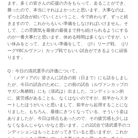
ます。多くの皆さんの応援の力をもらって、走ることができ、
勝ったので、本当にそれはよかったと思います。大事なのは、
ずっと試合が続いていくということ。今で終わらず、ずっと続
きますので、これからもいい準備をしなければいけません。そ
して、この雰囲気を最後の最後まで持ち続けられるようにする
のが一番大事だと思います。休める時間は多くないですが、い
い休みをとって、またいい準備をして、（J1）リーグ戦、（Jリ
ーグYBCルヴァン）カップ戦でもいい試合ができるように頑張
ります」
Q：今日の清武選手の評価について。
「（メディアの）皆さんに試合の前（日まで）にも話をしまし
たが、今日の試合のために、この前の試合（ルヴァンカップの
サガン鳥栖戦）にも（清武は）出ました。コンディション的
に、疲労感があることも、なくはないのですが、前半からスタ
ートしたほうがいいと思いまして、前半から起用することにな
りました。もちろん、最後にきつくなっている、そういう姿は
ありましたが、今日は得点もあったので、その疲労感も少しは
なくなるんじゃないかなと思います。この2試合で清武選手のコ
ンディションはもっと上がってきていると思いますが、これか