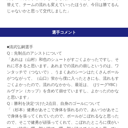
替えて、チームの流れも変えていったほうが、今日は勝てるん
じゃないかと思って交代しました」
選手コメント
■清武弘嗣選手
Q：先制点のアシストについて
「あれは（山村）和也のシュートがすごくよかったですし、そ
れに尽きると思います。あれまでの流れの崩しというのは、ワ
ンタッチで（つないで）、うまくあのシーンはたくさんボール
がつながって、（山口）蛍から僕に入ったときにも、流れもす
ごくよかったので。流れのなかから、最近は、（JリーグYBC）
ルヴァン（カップ）を含めて崩せていますし、よかったのかな
と思います」
Q：勝利を決定づけた2点目、自身のゴールについて
「（杉本）健勇があそこで身体を張れるので。あいつがあそこ
で身体を張ってくれていたので、ボールがこぼれるなと思った
ので、そこで健勇が頑張ってくれて、こぼれたところに僕がい