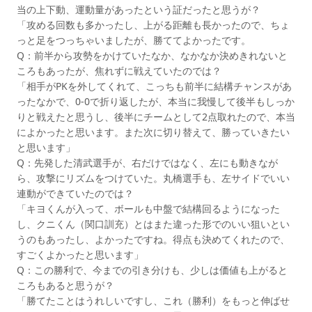
当の上下動、運動量があったという証だったと思うが？
「攻める回数も多かったし、上がる距離も長かったので、ちょ
っと足をつっちゃいましたが、勝ててよかったです。
Q：前半から攻勢をかけていたなか、なかなか決めきれないと
ころもあったが、焦れずに戦えていたのでは？
「相手がPKを外してくれて、こっちも前半に結構チャンスがあ
ったなかで、0-0で折り返したが、本当に我慢して後半もしっか
りと戦えたと思うし、後半にチームとして2点取れたので、本当
によかったと思います。また次に切り替えて、勝っていきたい
と思います」
Q：先発した清武選手が、右だけではなく、左にも動きなが
ら、攻撃にリズムをつけていた。丸橋選手も、左サイドでいい
連動ができていたのでは？
「キヨくんが入って、ボールも中盤で結構回るようになった
し、クニくん（関口訓充）とはまた違った形でのいい狙いとい
うのもあったし、よかったですね。得点も決めてくれたので、
すごくよかったと思います」
Q：この勝利で、今までの引き分けも、少しは価値も上がると
ころもあると思うが？
「勝てたことはうれしいですし、これ（勝利）をもっと伸ばせ