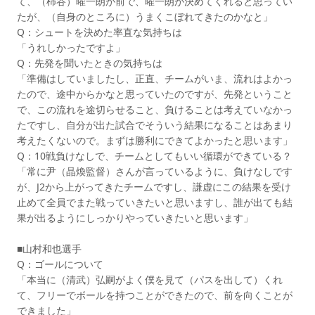
て、（柿谷）曜一朗が前で、曜一朗が決めてくれると思ってい
たが、（自身のところに）うまくこぼれてきたのかなと」
Q：シュートを決めた率直な気持ちは
「うれしかったですよ」
Q：先発を聞いたときの気持ちは
「準備はしていましたし、正直、チームがいま、流れはよかっ
たので、途中からかなと思っていたのですが、先発ということ
で、この流れを途切らせること、負けることは考えていなかっ
たですし、自分が出た試合でそういう結果になることはあまり
考えたくないので。まずは勝利にできてよかったと思います」
Q：10戦負けなしで、チームとしてもいい循環ができている？
「常に尹（晶煥監督）さんが言っているように、負けなしです
が、J2から上がってきたチームですし、謙虚にこの結果を受け
止めて全員でまた戦っていきたいと思いますし、誰が出ても結
果が出るようにしっかりやっていきたいと思います」
■山村和也選手
Q：ゴールについて
「本当に（清武）弘嗣がよく僕を見て（パスを出して）くれ
て、フリーでボールを持つことができたので、前を向くことが
できました」