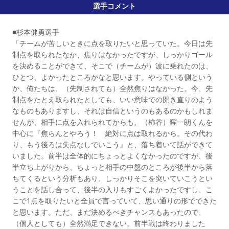
選手コメント
■杉本健勇選手
「チームが苦しいときに点を取りたいと思っていた。今日は先
制点を取られたなか、焦りはなかったですが、しっかりゴール
を決めることができて、そこで（チームが）波に乗れたのは、
ひとつ、よかったところかなと思います。やっている側という
か、俺たちは、（先制されても）全然焦りはなかった。今、先
制点をたとえ取られたとしても、いい意味での開き直りのよう
なものもありますし、それは自信というのもあるのかもしれま
せんが、相手に点を入れられてからも、（柿谷）曜一朗くんを
中心に『焦らんとやろう！ 絶対に点は取れるから。その代わ
り、もう後ろは失点なしでいこう』と、落ち着いて話ができて
いました。前半は全体的にちょっとよくなかったのですが、後
半立ち上がりから、ちょっと相手の中盤のところが後半から落
ちてくるという分析もあり、しっかりそこを突いていこうとい
うことを話し合って、後半の入りもすごくよかったですし、こ
こで1点を取りたいと全員で言っていて、思い通りの形でできた
と思います。ただ、まだ決めるべきチャンスもあったので、
（個人としても）全然満足できない。前半戦は終わりました