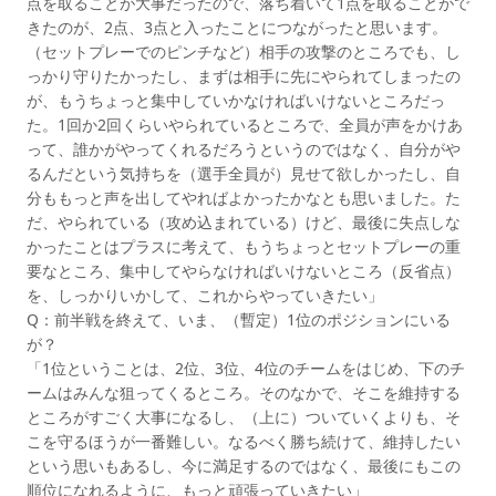
点を取ることが大事だったので、落ち着いて1点を取ることがで
きたのが、2点、3点と入ったことにつながったと思います。
（セットプレーでのピンチなど）相手の攻撃のところでも、し
っかり守りたかったし、まずは相手に先にやられてしまったの
が、もうちょっと集中していかなければいけないところだっ
た。1回か2回くらいやられているところで、全員が声をかけあ
って、誰かがやってくれるだろうというのではなく、自分がや
るんだという気持ちを（選手全員が）見せて欲しかったし、自
分ももっと声を出してやればよかったかなとも思いました。た
だ、やられている（攻め込まれている）けど、最後に失点しな
かったことはプラスに考えて、もうちょっとセットプレーの重
要なところ、集中してやらなければいけないところ（反省点）
を、しっかりいかして、これからやっていきたい」
Q：前半戦を終えて、いま、（暫定）1位のポジションにいる
が？
「1位ということは、2位、3位、4位のチームをはじめ、下のチ
ームはみんな狙ってくるところ。そのなかで、そこを維持する
ところがすごく大事になるし、（上に）ついていくよりも、そ
こを守るほうが一番難しい。なるべく勝ち続けて、維持したい
という思いもあるし、今に満足するのではなく、最後にもこの
順位になれるように、もっと頑張っていきたい」