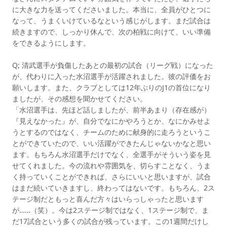
に大きな力を送ってくださいました。本当に、全員がひとつに
なって、うまくいけているなという感じがします。まだ試合は
続きますので、しっかり休んで、次の柏戦に向けて、いい準備
をできるようにします。
Q; 清武選手が負傷したあとの最初の試合（リーグ戦）になった
が、代わりに入った水沼選手が活躍されました。彼の評価をお
願いします。また、クラブとしては12年ぶりのJ1の首位になり
ましたが、その感想を聞かせてください。
「水沼選手は、先ほど話しましたが、前半あまり（存在感が）
『見えなかった』が、自分でなにかやろうとか、なにかみせよ
うとするのではなく、チームのために献身的に走ろうというこ
とができていたので、いい活躍ができたんじゃないかなと思い
ます。もちろん水沼選手だけでなく、全選手がそういう姿を見
せてくれました。今の流れや雰囲気を、切らすことなく、うま
く持っていくことができれば、さらにいいと思いますが、試合
はまだ続いていきますし、終わってはないです。もちろん、2ス
テージ制だともっと喜んだ方々はいらっしゃったと思います
が……（笑）。今は2ステージ制ではなく、1ステージ制で、ま
だ17試合という多くの試合が残っています。この1週間だけし