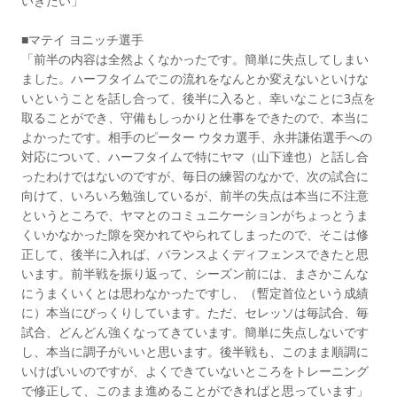
いきたい」
■マテイ ヨニッチ選手
「前半の内容は全然よくなかったです。簡単に失点してしまい
ました。ハーフタイムでこの流れをなんとか変えないといけな
いということを話し合って、後半に入ると、幸いなことに3点を
取ることができ、守備もしっかりと仕事をできたので、本当に
よかったです。相手のピーター ウタカ選手、永井謙佑選手への
対応について、ハーフタイムで特にヤマ（山下達也）と話し合
ったわけではないのですが、毎日の練習のなかで、次の試合に
向けて、いろいろ勉強しているが、前半の失点は本当に不注意
というところで、ヤマとのコミュニケーションがちょっとうま
くいかなかった隙を突かれてやられてしまったので、そこは修
正して、後半に入れば、バランスよくディフェンスできたと思
います。前半戦を振り返って、シーズン前には、まさかこんな
にうまくいくとは思わなかったですし、（暫定首位という成績
に）本当にびっくりしています。ただ、セレッソは毎試合、毎
試合、どんどん強くなってきています。簡単に失点しないです
し、本当に調子がいいと思います。後半戦も、このまま順調に
いけばいいのですが、よくできていないところをトレーニング
で修正して、このまま進めることができればと思っています」