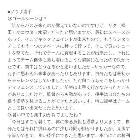
■ソウザ選手
Q:ゴールシーンは？
「誰からパスが来たのか覚えていないのですけど、リク（松
田）かコウタ（水沼）だったと思いますが、最初にスペースが
あって、そこでキックフェイントが出来たので、もうワンタッ
チしてもう一つのスペースに持って行って、そこで良いシュー
トを撃てた。それでチームに貢献することが出来たし、それに
よってチーム自体も落ち着けるような展開になったので良かっ
たです。前半はどうなるかと思いましたが…サッカーなので、
たまに思わぬ出来事があったりもあります。自分たちは最初か
らチャレンジはしていましたが、ただ向こうもそこをしっかり
ディフェンスしていました。前半は上手く行かなかったところ
がありましたけど、監督からも激があって、後半は自分たちの
違う姿勢を見せることができたと思います。特に後半はチーム
として良い出来だったと思います。
Q:暑い中でも集中力が保てましたね？
「今日はすごく暑くて、体に来る負担も通常より大きくて、自
分たちはそれに慣れるのに少し時間が掛かりましたが、克服す
る事ができて、良い後半にできたと思います。本当にこの勝利