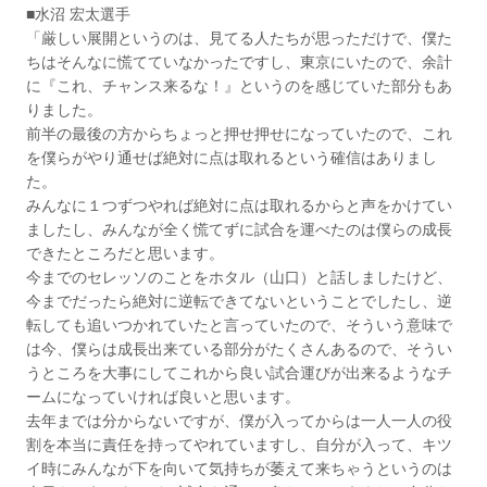
■水沼 宏太選手
「厳しい展開というのは、見てる人たちが思っただけで、僕た
ちはそんなに慌てていなかったですし、東京にいたので、余計
に『これ、チャンス来るな！』というのを感じていた部分もあ
りました。
前半の最後の方からちょっと押せ押せになっていたので、これ
を僕らがやり通せば絶対に点は取れるという確信はありまし
た。
みんなに１つずつやれば絶対に点は取れるからと声をかけてい
ましたし、みんなが全く慌てずに試合を運べたのは僕らの成長
できたところだと思います。
今までのセレッソのことをホタル（山口）と話しましたけど、
今までだったら絶対に逆転できてないということでしたし、逆
転しても追いつかれていたと言っていたので、そういう意味で
は今、僕らは成長出来ている部分がたくさんあるので、そうい
うところを大事にしてこれから良い試合運びが出来るようなチ
ームになっていければ良いと思います。
去年までは分からないですが、僕が入ってからは一人一人の役
割を本当に責任を持ってやれていますし、自分が入って、キツ
イ時にみんなが下を向いて気持ちが萎えて来ちゃうというのは