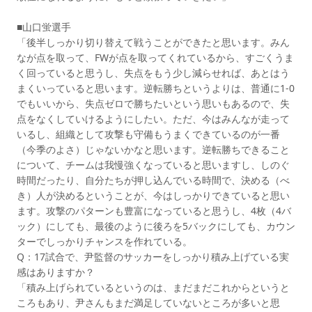
■山口蛍選手
「後半しっかり切り替えて戦うことができたと思います。みん
なが点を取って、FWが点を取ってくれているから、すごくうま
く回っていると思うし、失点をもう少し減らせれば、あとはう
まくいっていると思います。逆転勝ちというよりは、普通に1-0
でもいいから、失点ゼロで勝ちたいという思いもあるので、失
点をなくしていけるようにしたい。ただ、今はみんなが走って
いるし、組織として攻撃も守備もうまくできているのが一番
（今季のよさ）じゃないかなと思います。逆転勝ちできること
について、チームは我慢強くなっていると思いますし、しのぐ
時間だったり、自分たちが押し込んでいる時間で、決める（べ
き）人が決めるということが、今はしっかりできていると思い
ます。攻撃のパターンも豊富になっていると思うし、4枚（4バ
ック）にしても、最後のように後ろを5バックにしても、カウン
ターでしっかりチャンスを作れている。
Q：17試合で、尹監督のサッカーをしっかり積み上げている実
感はありますか？
「積み上げられているというのは、まだまだこれからというと
ころもあり、尹さんもまだ満足していないところが多いと思