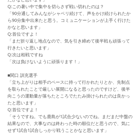
Q:この暑い中で集中を切らさず戦い切れたのは？
「90分通してみんながシャベリ続けて、声をかけ続けられたか
ら90分集中出来たと思う。コミュニケーションが上手く行けた
かなと思います」
Q:首位ですよ！
「まだ折り返し地点なので、気を引き締めて後半戦も頑張って
行きたいと思います」
Q:次は柏戦ですね
「次は負けないように頑張ります！」
■関口 訓充選手
「立ち上がりは相手のペースに持って行かれたりとか、先制点
を取られたことで厳しい展開になると思ったのですけど、後半
向こうの運動量が落ちたところでたたみ掛けられたのは良かっ
たと思います」
Q:首位ですよ！
「そうですね。でも鹿島が1試合少ないのでね。まだまだ中盤の
結果なので、大事なのは終わった時の順位だと思うので、気に
せず1試合1試合しっかり戦うことかなと思います」