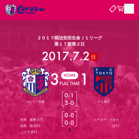
試合・チーム
２０１７明治安田生命Ｊ１リーグ
第１７節第２日
観戦する
2017.7.2
試合について
日
試合日程 / 結果
順位表
3
1
クラブを知る
チケット
チームについて
HOME
FULL TIME
チケット情報
販売スケジュール
価格・席種
購入方法
選手・スタッフ
スケジュール
メディア情報
アクセス
レディース
シーズンシート
法人シーズンシート
福祉サービス
団体チケット
アカデミー
ハナサカプレーヤー
歴代所属選手
ファンクラブ
0
-
1
特定興行入場券
セレッソ大阪について
譲渡サービス
リセールサービス
3
-
0
セレッソ大阪
ＦＣ東京
クラブ紹介
観戦ガイド
沿革
シーズン記録
求人情報
0
-
0
ニュース
ファンクラブ
初めて観戦ガイド
サポートする
キッズ向けサービス
グルメ
マッチデープログラム
杉本 健勇
(
57'
)
ピーター ウタカ
0
-
0
観戦マナー&ルール
ビジターサポーター観戦ガイド
公式アプリ
松田 陸
(
63'
)
(
21'
)
SAKURA SOCIO
SAKURA POINT Program
招待券引換方法
パートナー企業募集中
セレッソ大阪VISAカード
サポートスタッフ
0
まいセレチケット
会員規定
婚姻届・出生届・命名書
ソウザ
(
83'
)
セレッソアイデアちょうだいな
スタジアム
応援商店街
レディース
ニュース
Lise（ライセンスビジネス）