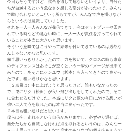
今日もそうですけど、試合を通して危ないというより、自分た
ちが自滅するという危なさを感じる部分があったので、みんな
で助け合わないと…という所もですが、みんなで声を掛けなが
らというのは意識していました。
それを一人一人みんなが発信できて、今はセットプレーや回さ
れている時などの危ない時に、一人一人が責任を持ってやれて
いることが本当に大きいと思います。
そういう意味ではこうやって結果が付いてきているのは必然な
んじゃないかなと思います。
前半思いっきりふかしたので、力を抜いて、クロスの時も東京
のディフェンスはあそこが空くという一瞬のイメージが出来て
来たので、あそこにケンユウ（杉本）も入ってきたので良かっ
たです。狙い通りかなと思います。
（２点目は）中に上げようと思ったけど、誰もいなかったの
で、逆にリク（松田）が良い飛び出しをしてくれたので、そこ
に合わせるだけでした。本当にリクと僕の今日にかける想いが
強い二人で点を取れたのは本当に良かったです。
２本目も狙い通りだと思います。
僕らは今、走れるという自信がありますし、必ずやり通せば、
自分たちから自滅しなければ点を取れるというのは、みんな一
人一人思っていた。みんなで崩すのもソウザの個人技もそうで