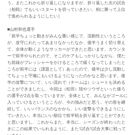
う。またこれから折り返しになりますが、折り返した次の試合
（柏戦）でもいいスタートを切っていきたい。柏に勝って上位
で進められるようにしたい］
■山村和也選手
「前半ちょっと動きがみんな重い感じで、流動性というところ
が、攻守にわたってあまりなかったなか、後半うまく切り替え
て、全体が動くようなサッカーができたと思います。カウンタ
ーで前半やられたので、そこのケアもしっかりしながら、僕た
ち前線がプレッシャーをかけるところで緩くなってしまったと
ころが前半には（課題として）あったので、後半は少し流動し
てちょっと守備にもいけるようになったのかなと思います。後
半の攻撃について、いい流れで（チームは）シュートも決める
ことができましたし、今回は（松田）陸やソウザといった後ろ
の選手が2点を取っていますが、全体として、みんながゴールに
入っていけるというところが、今の強みだと思う。その形を継
続して、いいバランスのなかから、いい攻撃をできるようにし
ていきたい。本当にいい順位で前半戦を折り返すことができた
と思いますし、これからまた、本当に、シーズンが終わったと
きにこの結果でいられるように、また1試合1試合大事に戦って