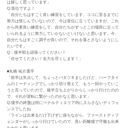
は嬉しく思っています」
Q:首位ですよ！
「自分たちはすごく良い練習をしています。ココに至るまでに
努力は惜しんでいないので、今は首位に立っていますが、これ
から尚更良い練習をして、自分たちがずっとこの場所に立って
いられるように努力していかないといけないと思います。今、
自分たちはすごく調子が良いので、それを落とさないようにし
たいです」
Q：後半戦も頑張ってください！
「任せてください！全力を尽くします！」
■丸橋 祐介選手
「前半は失点して、ちょっとバタツキましたけど、ハーフタイ
ムのミーティングでしっかり切り替えて、もう一回やっていこ
うと言っていたので、後半立ち上がりからしっかり行けたのの
で、それが逆転に繋がったのかなと思います」
Q:後半の終盤は特にペナルティエリア内に入らさないディフェ
ンスでしたね
「ラインは出来るだけ下げずに保ちながら、ファーストディフ
ェンダーがしっかり行けていたので、良い距離感で守備も出来
たかなと思います」