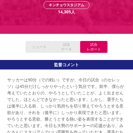
YANMAR HANASAKA STADIUM
キンチョウスタジアム
すべて
チーム
グッズ
チケット
イベント
ファンクラブ
サステナビリティ
14,305
人
ホームタウン
パートナー
スポーツクラブ
メディア
30周年
DAZNで観戦
アカデミー
サステナビリティポリシー
SDGsのゴール
インパクトレポート
活動レポート
SPORT POSITIVE LEAGUES
取り組み実績
DAZNで観戦
スポーツクラブ
アウェイツアー
試合
試合
スポーツクラブ
ニュース
アウェイツアー
データ
レポート
関連団体/施設
よくある質問
監督コメント
長居公園
セレッソフットサルパーク
セレッソフットサルパーク長居
よくある質問
セレッソスポーツパーク舞洲
YANMAR HANASAKA STADIUM
セレッソ大阪アカデミー
子供のサッカースクール
サッカーは90分（での戦い）ですが、今日の試合（のセレッ
大人のサッカースクール
その他スポーツクラブ
ソ）は45分だけしっかりやったという気分です。前半、僕らが
考えていたとおりの、やろうとしていたことが、よく出ません
でした。ほとんどできなかったと思います。しかし、選手たち
は後半に入る前、しっかり気持ちを切り替えてやろうとする意
欲があり、それを（後半に）しっかり表現できたと思います。
やろうとする意欲、勝とうとする熱い姿を表現することができ
ていたと思います。今日も大勢のサポーターの応援があり、み
なさんにスタジアムでいい雰囲気を作っていただき、選手たち