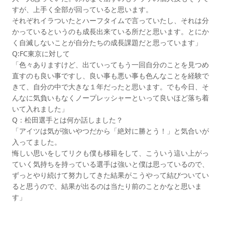
すが、上手く全部が回っていると思います。
それぞれイラついたとハーフタイムで言っていたし、それは分
かっているというのも成長出来ている所だと思います。とにか
く自滅しないことが自分たちの成長課題だと思っています」
Q:FC東京に対して
「色々ありますけど、出ていってもう一回自分のことを見つめ
直すのも良い事ですし、良い事も悪い事も色んなことを経験で
きて、自分の中で大きな１年だったと思います。でも今日、そ
んなに気負いもなくノープレッシャーといって良いほど落ち着
いて入れました」
Q：松田選手とは何か話しました？
「アイツは気が強いやつだから「絶対に勝とう！」と気合いが
入ってました。
悔しい思いをしてリクも僕も移籍をして、こういう這い上がっ
ていく気持ちを持っている選手は強いと僕は思っているので、
ずっとやり続けて努力してきた結果がこうやって結びついてい
ると思うので、結果が出るのは当たり前のことかなと思いま
す」