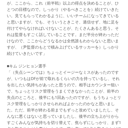
が、ここから、これ（前半戦）以上の得点を決めることが、ひ
とつの目標なので。しっかり（やるべきことを）続けていきた
い。見てもらってわかるように、いいチームになってきている
と思いますが、でも、そういうときこそ、過信せず、地に足を
付けてやらなければいけないことが、たくさんあると思う。そ
れは監督もすごく話していることです。まだ半分が終わっただ
けなので、ここからどうなるかは全然誰もわからないと思いま
すが、（尹監督のもとで積み上げているサッカーを）しっかり
続けていきたいです」
■キム ジンヒョン選手
「（失点シーンでは）ちょっとイージーなミスがあったのです
が、いつもはDFが前で取れるくらいの力を持っているし、それ
を出したい気持ちがあったと思うので。相手はカウンター狙い
で、ちょっとリスク管理をうまくできなかったことが、前半の
失点のところと、後半にも1回あったのですが、もうちょっとリ
スク管理をしっかりさせられればよかったのかなと思いまし
た。ただ、前半が終わる前までもずっと攻めていましたし、そ
んなに悪くはないと思っていましたし、後半の立ち上がりから
すごくみんなが気持ちを切り替えて、焦らずにしっかり、まず1