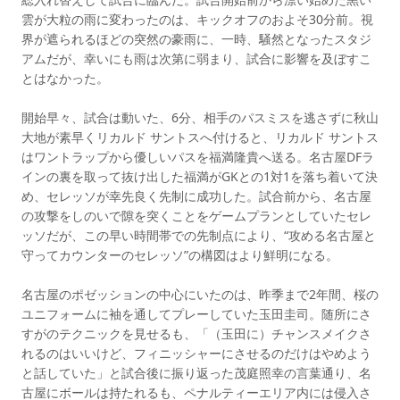
雲が大粒の雨に変わったのは、キックオフのおよそ30分前。視
界が遮られるほどの突然の豪雨に、一時、騒然となったスタジ
アムだが、幸いにも雨は次第に弱まり、試合に影響を及ぼすこ
とはなかった。
開始早々、試合は動いた、6分、相手のパスミスを逃さずに秋山
大地が素早くリカルド サントスへ付けると、リカルド サントス
はワントラップから優しいパスを福満隆貴へ送る。名古屋DFラ
インの裏を取って抜け出した福満がGKとの1対1を落ち着いて決
め、セレッソが幸先良く先制に成功した。試合前から、名古屋
の攻撃をしのいで隙を突くことをゲームプランとしていたセレ
ッソだが、この早い時間帯での先制点により、“攻める名古屋と
守ってカウンターのセレッソ”の構図はより鮮明になる。
名古屋のポゼッションの中心にいたのは、昨季まで2年間、桜の
ユニフォームに袖を通してプレーしていた玉田圭司。随所にさ
すがのテクニックを見せるも、「（玉田に）チャンスメイクさ
れるのはいいけど、フィニッシャーにさせるのだけはやめよう
と話していた」と試合後に振り返った茂庭照幸の言葉通り、名
古屋にボールは持たれるも、ペナルティーエリア内には侵入さ