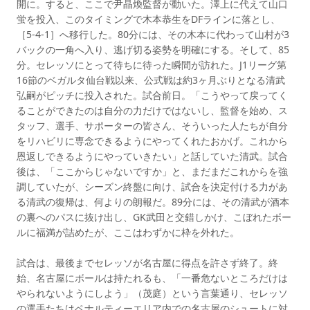
開に。すると、ここで尹晶煥監督が動いた。澤上に代えて山口
蛍を投入、このタイミングで木本恭生をDFラインに落とし、
［5-4-1］へ移行した。80分には、その木本に代わって山村が3
バックの一角へ入り、逃げ切る姿勢を明確にする。そして、85
分。セレッソにとって待ちに待った瞬間が訪れた。J1リーグ第
16節のベガルタ仙台戦以来、公式戦は約3ヶ月ぶりとなる清武
弘嗣がピッチに投入された。試合前日。「こうやって戻ってく
ることができたのは自分の力だけではないし、監督を始め、ス
タッフ、選手、サポーターの皆さん、そういった人たちが自分
をリハビリに専念できるようにやってくれたおかげ。これから
恩返しできるようにやっていきたい」と話していた清武。試合
後は、「ここからじゃないですか」と、まだまだこれからを強
調していたが、シーズン終盤に向け、試合を決定付ける力があ
る清武の復帰は、何よりの朗報だ。89分には、その清武が酒本
の裏へのパスに抜け出し、GK武田と交錯しかけ、こぼれたボー
ルに福満が詰めたが、ここはわずかに枠を外れた。
試合は、最後までセレッソが名古屋に得点を許さず終了。終
始、名古屋にボールは持たれるも、「一番危ないところだけは
やられないようにしよう」（茂庭）という言葉通り、セレッソ
の選手たちはペナルティーエリア内での名古屋のシュートに対