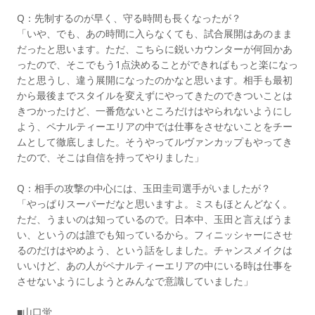
Q：先制するのが早く、守る時間も長くなったが？
「いや、でも、あの時間に入らなくても、試合展開はあのまま
だったと思います。ただ、こちらに鋭いカウンターが何回かあ
ったので、そこでもう1点決めることができればもっと楽になっ
たと思うし、違う展開になったのかなと思います。相手も最初
から最後までスタイルを変えずにやってきたのできついことは
きつかったけど、一番危ないところだけはやられないようにし
よう、ペナルティーエリアの中では仕事をさせないことをチー
ムとして徹底しました。そうやってルヴァンカップもやってき
たので、そこは自信を持ってやりました」
Q：相手の攻撃の中心には、玉田圭司選手がいましたが？
「やっぱりスーパーだなと思いますよ。ミスもほとんどなく。
ただ、うまいのは知っているので。日本中、玉田と言えばうま
い、というのは誰でも知っているから。フィニッシャーにさせ
るのだけはやめよう、という話をしました。チャンスメイクは
いいけど、あの人がペナルティーエリアの中にいる時は仕事を
させないようにしようとみんなで意識していました」
■山口蛍