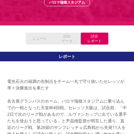
パロマ瑞穂スタジアム
YANMAR HANASAKA STADIUM
すべて
チーム
グッズ
チケット
イベント
ファンクラブ
サステナビリティ
ホームタウン
パートナー
スポーツクラブ
メディア
30周年
DAZNで観戦
アカデミー
サステナビリティポリシー
SDGsのゴール
インパクトレポート
活動レポート
SPORT POSITIVE LEAGUES
取り組み実績
DAZNで観戦
スポーツクラブ
試合
試合
アウェイツアー
ニュース
データ
レポート
スポーツクラブ
アウェイツアー
レポート
関連団体/施設
よくある質問
長居公園
セレッソフットサルパーク
セレッソフットサルパーク長居
よくある質問
セレッソスポーツパーク舞洲
YANMAR HANASAKA STADIUM
セレッソ大阪アカデミー
子供のサッカースクール
電光石火の福満の先制点をチーム一丸で守り抜いたセレッソが
大人のサッカースクール
その他スポーツクラブ
準々決勝進出を果たす
名古屋グランパスのホーム、パロマ瑞穂スタジアムに乗り込ん
での一戦となった天皇杯4回戦。セレッソ大阪は、試合前、「中
2日で次のリーグ戦があるので、ルヴァンカップに出ている選手
たちを使おうと思っている」と尹晶煥監督が明言した通り、直
近のリーグ戦、第26節のサンフレッチェ広島戦から先発11人を
総入れ替えして試合に臨んだ。試合開始前から漂い始めた黒い