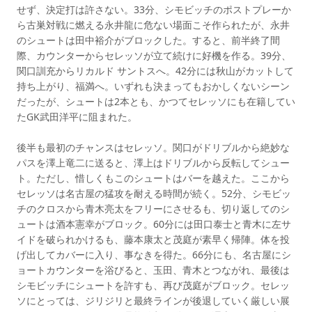
せず、決定打は許さない。33分、シモビッチのポストプレーか
ら古巣対戦に燃える永井龍に危ない場面こそ作られたが、永井
のシュートは田中裕介がブロックした。すると、前半終了間
際、カウンターからセレッソが立て続けに好機を作る。39分、
関口訓充からリカルド サントスへ。42分には秋山がカットして
持ち上がり、福満へ。いずれも決まってもおかしくないシーン
だったが、シュートは2本とも、かつてセレッソにも在籍してい
たGK武田洋平に阻まれた。
後半も最初のチャンスはセレッソ。関口がドリブルから絶妙な
パスを澤上竜二に送ると、澤上はドリブルから反転してシュー
ト。ただし、惜しくもこのシュートはバーを越えた。ここから
セレッソは名古屋の猛攻を耐える時間が続く。52分、シモビッ
チのクロスから青木亮太をフリーにさせるも、切り返してのシ
ュートは酒本憲幸がブロック。60分には田口泰士と青木に左サ
イドを破られかけるも、藤本康太と茂庭が素早く帰陣。体を投
げ出してカバーに入り、事なきを得た。66分にも、名古屋にシ
ョートカウンターを浴びると、玉田、青木とつながれ、最後は
シモビッチにシュートを許すも、再び茂庭がブロック。セレッ
ソにとっては、ジリジリと最終ラインが後退していく厳しい展