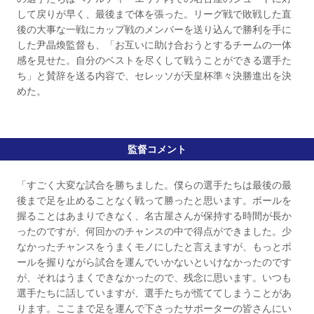
して戻りが早く、最後まで体を張った。リーグ戦で敗戦した直
後の大事な一戦にカップ戦のメンバーを送り込んで勝利を手に
した尹晶煥監督も、「お互いに助け合おうとするチームの一体
感を見せた。自分のベストを尽くして戦うことができる選手た
ち」と賛辞を送る内容で、セレッソが天皇杯準々決勝進出を決
めた。
監督コメント
「すごく大変な試合を勝ちました。僕らの選手たちは最後の最
後まで足を止めることなく戦って勝ったと思います。ボールを
握ることはあまりできなく、名古屋さんが保持する時間が長か
ったのですが、何回かのチャンスの中で得点ができました。少
なかったチャンスをうまくモノにしたと言えますが、もっとボ
ールを握りながら試合を運んでいかないといけなかったのです
が、それはうまくできなかったので、残念に思います。いつも
選手たちに話していますが、選手たちが慌ててしまうことがあ
ります。ここまで足を運んで下さったサポーターの皆さんにい