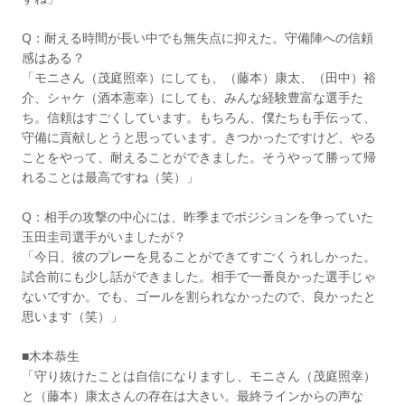
Q：耐える時間が長い中でも無失点に抑えた。守備陣への信頼
感はある？
「モニさん（茂庭照幸）にしても、（藤本）康太、（田中）裕
介、シャケ（酒本憲幸）にしても、みんな経験豊富な選手た
ち。信頼はすごくしています。もちろん、僕たちも手伝って、
守備に貢献しとうと思っています。きつかったですけど、やる
ことをやって、耐えることができました。そうやって勝って帰
れることは最高ですね（笑）」
Q：相手の攻撃の中心には、昨季までポジションを争っていた
玉田圭司選手がいましたが？
「今日、彼のプレーを見ることができてすごくうれしかった。
試合前にも少し話ができました。相手で一番良かった選手じゃ
ないですか。でも、ゴールを割られなかったので、良かったと
思います（笑）」
■木本恭生
「守り抜けたことは自信になりますし、モニさん（茂庭照幸）
と（藤本）康太さんの存在は大きい。最終ラインからの声な