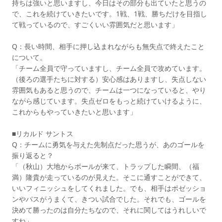
持ちは強いと思いますし、今日はその部分も出ていたと思うの
で、これを続けていきたいです。1戦、1戦、勝ちだけを目指し
て戦っているので、すごくいい雰囲気だと思います」
Q：長い時間、相手に押し込まれながらも無失点で終えたこと
について。
「チーム全員で守っていますし、チーム全員で攻めています。
（後ろの選手たちに対する）安心感はありますし、失点しない
雰囲気もあると思うので、チームは一つになっていると、やり
ながら感じています。失点ゼロをもっと続けていけるように、
これからもやっていきたいと思います」
■リカルド サントス
Q：チームに勇気を与えた先制点だった思うが、あのゴールを
振り返ると？
「（秋山）大地からボールが来て、トラップした瞬間、（福
満）隆貴が走っているのが見えた。そこに通すことができて、
いいフィニッシュをしてくれました。でも、相手はポゼッショ
ンやパスがうまくて、きつい試合でした。それでも、ゴールを
決めて勝ったのは自分たちなので、それに関してはうれしいで
すね」