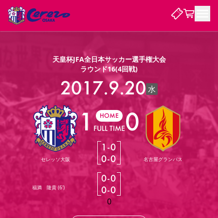
試合・チーム
天皇杯JFA全日本サッカー選手権大会
ラウンド16(4回戦)
観戦する
2017.9.20
試合について
水
試合日程 / 結果
順位表
1
0
クラブを知る
チケット
HOME
チームについて
FULL TIME
チケット情報
販売スケジュール
価格・席種
購入方法
選手・スタッフ
スケジュール
メディア情報
アクセス
レディース
シーズンシート
法人シーズンシート
福祉サービス
団体チケット
アカデミー
ハナサカプレーヤー
歴代所属選手
1
-
0
ファンクラブ
特定興行入場券
セレッソ大阪について
譲渡サービス
リセールサービス
0
-
0
セレッソ大阪
名古屋グランパス
クラブ紹介
観戦ガイド
沿革
シーズン記録
求人情報
0
-
0
ニュース
ファンクラブ
初めて観戦ガイド
サポートする
キッズ向けサービス
グルメ
マッチデープログラム
福満 隆貴 (6')
0
-
0
観戦マナー&ルール
ビジターサポーター観戦ガイド
公式アプリ
SAKURA SOCIO
SAKURA POINT Program
招待券引換方法
パートナー企業募集中
セレッソ大阪VISAカード
0
サポートスタッフ
まいセレチケット
会員規定
婚姻届・出生届・命名書
セレッソアイデアちょうだいな
スタジアム
応援商店街
レディース
ニュース
Lise（ライセンスビジネス）