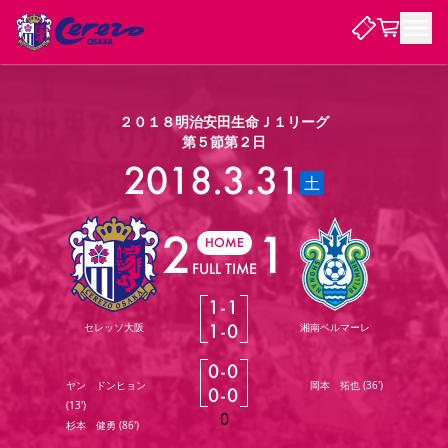
試合・チーム
２０１８明治安田生命Ｊ１リーグ
第５節第２日
観戦する
2018.3.31
試合について
土
試合日程 / 結果
順位表
2
1
クラブを知る
チケット
チームについて
HOME
FULL TIME
チケット情報
販売スケジュール
価格・席種
購入方法
選手・スタッフ
スケジュール
メディア情報
アクセス
レディース
シーズンシート
法人シーズンシート
福祉サービス
団体チケット
アカデミー
ハナサカプレーヤー
歴代所属選手
ファンクラブ
1
-
1
特定興行入場券
セレッソ大阪について
譲渡サービス
リセールサービス
1
-
0
セレッソ大阪
湘南ベルマーレ
クラブ紹介
観戦ガイド
沿革
シーズン記録
求人情報
0
-
0
ニュース
ファンクラブ
初めて観戦ガイド
サポートする
キッズ向けサービス
グルメ
マッチデープログラム
ヤン ドンヒョン
岡本 拓也
(
36'
)
0
-
0
観戦マナー&ルール
ビジターサポーター観戦ガイド
公式アプリ
(
13'
)
SAKURA SOCIO
招待券引換方法
まいセレチケット
会員規定
パートナー企業募集中
セレッソ大阪VISAカード
サポートスタッフ
0
婚姻届・出生届・命名書
杉本 健勇
(
86'
)
セレッソアイデアちょうだいな
スタジアム
応援商店街
レディース
ニュース
Lise（ライセンスビジネス）