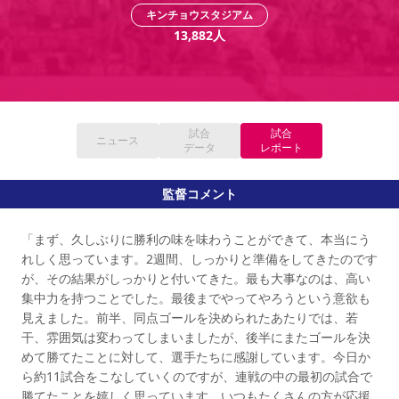
YANMAR HANASAKA STADIUM
キンチョウスタジアム
すべて
チーム
グッズ
チケット
イベント
ファンクラブ
サステナビリティ
13,882
人
ホームタウン
パートナー
スポーツクラブ
メディア
30周年
DAZNで観戦
アカデミー
サステナビリティポリシー
SDGsのゴール
インパクトレポート
活動レポート
SPORT POSITIVE LEAGUES
取り組み実績
DAZNで観戦
スポーツクラブ
アウェイツアー
試合
試合
スポーツクラブ
ニュース
アウェイツアー
データ
レポート
関連団体/施設
よくある質問
監督コメント
長居公園
セレッソフットサルパーク
セレッソフットサルパーク長居
よくある質問
セレッソスポーツパーク舞洲
YANMAR HANASAKA STADIUM
セレッソ大阪アカデミー
子供のサッカースクール
「まず、久しぶりに勝利の味を味わうことができて、本当にう
大人のサッカースクール
その他スポーツクラブ
れしく思っています。2週間、しっかりと準備をしてきたのです
が、その結果がしっかりと付いてきた。最も大事なのは、高い
集中力を持つことでした。最後までやってやろうという意欲も
見えました。前半、同点ゴールを決められたあたりでは、若
干、雰囲気は変わってしまいましたが、後半にまたゴールを決
めて勝てたことに対して、選手たちに感謝しています。今日か
ら約11試合をこなしていくのですが、連戦の中の最初の試合で
勝てたことを嬉しく思っています。いつもたくさんの方が応援