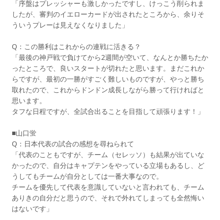
「序盤はプレッシャーも激しかったですし、けっこう削られま
したが、審判のイエローカードが出されたところから、余りそ
ういうプレーは見えなくなりました」
Q：この勝利はこれからの連戦に活きる？
「最後の神戸戦で負けてから2週間が空いて、なんとか勝ちたか
ったところで、良いスタートが切れたと思います。まだこれか
らですが、最初の一勝がすごく難しいものですが、やっと勝ち
取れたので、これからドンドン成長しながら勝って行ければと
思います。
タフな日程ですが、全試合出ることを目指して頑張ります！」
■山口蛍
Q：日本代表の試合の感想を尋ねられて
「代表のこともですが、チーム（セレッソ）も結果が出ていな
かったので、自分はキャプテンをやっている立場もあるし、ど
うしてもチームが自分としては一番大事なので。
チームを優先して代表を意識していないと言われても、チーム
ありきの自分だと思うので、それで外れてしまっても全然悔い
はないです」