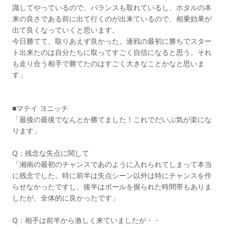
識してやっているので、バランスも取れているし、ホタルの本
来の良さである前に出て行くのが出来ているので、相乗効果が
出て良くなっていくと思います。
今日勝てて、取りあえず良かった。連戦の最初に勝ちでスター
ト出来たのは自分たちに取ってすごく自信になると思う。それ
も走り合う相手で勝てたのはすごく大きなことかなと思いま
す」
■マテイ ヨニッチ
「最後の最後でなんとか勝てました！これでだいぶ気が楽にな
ります」
Q：残念な失点に関して
「湘南の最初のチャンスであのように入れられてしまって本当
に残念でした。特に前半は失点シーン以外は特にチャンスを作
らせなかったですし、後半はボールを握られた時間帯もありま
したが、全体的に良かったです」
Q：相手は前半から激しく来ていましたが・・