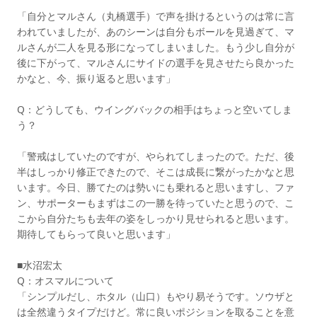
「自分とマルさん（丸橋選手）で声を掛けるというのは常に言
われていましたが、あのシーンは自分もボールを見過ぎて、マ
ルさんが二人を見る形になってしまいました。もう少し自分が
後に下がって、マルさんにサイドの選手を見させたら良かった
かなと、今、振り返ると思います」
Q：どうしても、ウイングバックの相手はちょっと空いてしま
う？
「警戒はしていたのですが、やられてしまったので。ただ、後
半はしっかり修正できたので、そこは成長に繋がったかなと思
います。今日、勝てたのは勢いにも乗れると思いますし、ファ
ン、サポーターもまずはこの一勝を待っていたと思うので、こ
こから自分たちも去年の姿をしっかり見せられると思います。
期待してもらって良いと思います」
■水沼宏太
Q：オスマルについて
「シンプルだし、ホタル（山口）もやり易そうです。ソウザと
は全然違うタイプだけど。常に良いポジションを取ることを意