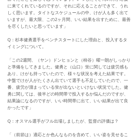
に来てくれているのですが、それに応えることができて、うれ
しく思います。タイトなスケジュールの中、けが人も多く出て
いますが、最大限、この2ヶ月間、いい結果を出すために、最善
を尽くしたいと思っています」
Q：杉本健勇選手をベンチスタートにした理由と、投入するタ
イミングについて。
「この2週間、（ヤン）ドンヒョンと（柿谷）曜一朗がしっかり
と準備をしてきました。健勇と（山口）蛍に関しては疲労感も
あり、けがも持っていたので、様々な状況を考えた結果です。
中盤でけが人がたくさん出ていて選手も不足していたので、一
番、疲労が溜まっている蛍が出ないといけない状況でした。健
勇に関しては、後半どの時間帯で投入するか悩んだのですが、
結果論になるのですが、いい時間帯に出て、いい結果が出て良
かったです」
Q：オスマル選手がフル出場しましたが、監督の評価は？
「（前節は）適応とか色んなものを含めて、いい姿を見せるこ