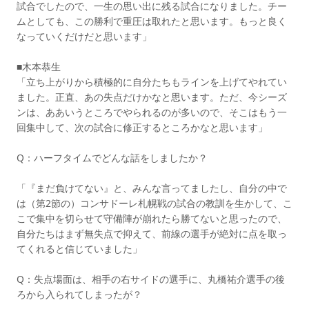
試合でしたので、一生の思い出に残る試合になりました。チー
ムとしても、この勝利で重圧は取れたと思います。もっと良く
なっていくだけだと思います」
■木本恭生
「立ち上がりから積極的に自分たちもラインを上げてやれてい
ました。正直、あの失点だけかなと思います。ただ、今シーズ
ンは、ああいうところでやられるのが多いので、そこはもう一
回集中して、次の試合に修正するところかなと思います」
Q：ハーフタイムでどんな話をしましたか？
「『まだ負けてない』と、みんな言ってましたし、自分の中で
は（第2節の）コンサドーレ札幌戦の試合の教訓を生かして、こ
こで集中を切らせて守備陣が崩れたら勝てないと思ったので、
自分たちはまず無失点で抑えて、前線の選手が絶対に点を取っ
てくれると信じていました」
Q：失点場面は、相手の右サイドの選手に、丸橋祐介選手の後
ろから入られてしまったが？