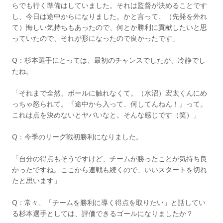
らでも行く準備はしていました。それは監督が決めることです
し、今日は途中からになりました。かと言って、（先発を外れ
て）悔しい気持ちもあったので、何とか勝利に貢献したいと思
っていたので、それが形になったので良かったです」
Q：杉本選手にとっては、最初のチャンスでしたが、冷静でし
たね。
「それまで全然、ボールに触れなくて。（水沼）宏太くんにめ
っちゃ怒られて。『途中から入って、何してんねん！』って。
これは点を決めないとヤバいなと。そんな感じです（笑）」
Q：今季のリーグ戦初勝利になりました。
「自分の得点もそうですけど、チームが勝ったことが気持ち良
かったですね。ここから連戦も続くので、いいスタートを切れ
たと思います」
Q：常々、「チームを勝利に導く得点を取りたい」と話してい
る杉本選手としては、評価できるゴールになりましたか？