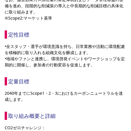
YANMAR HANASAKA STADIUM
備を進め、段階的な削減策の導入と中長期的な削減目標の具体化
すべて
チーム
グッズ
チケット
イベント
ファンクラブ
サステナビリティ
に取り組みます。
ホームタウン
パートナー
スポーツクラブ
メディア
30周年
DAZNで観戦
アカデミー
※Scope2:マーケット基準
サステナビリティポリシー
SDGsのゴール
インパクトレポート
活動レポート
SPORT POSITIVE LEAGUES
取り組み実績
DAZNで観戦
定性目標
スポーツクラブ
アウェイツアー
スポーツクラブ
•全スタッフ・選手が環境意識を持ち、日常業務や活動に環境配慮
アウェイツアー
を積極的に取り入れる組織文化を醸成します。
関連団体/施設
よくある質問
•地域やファンと連携し、環境啓発イベントやワークショップを定
期的に開催し、参加者の行動変容を促進します。
長居公園
セレッソフットサルパーク
セレッソフットサルパーク長居
よくある質問
セレッソスポーツパーク舞洲
YANMAR HANASAKA STADIUM
セレッソ大阪アカデミー
子供のサッカースクール
定量目標
大人のサッカースクール
その他スポーツクラブ
2040年までにScope1・2・3におけるカーボンニュートラルを達
成します。
取り組み概要と詳細
CO2ゼロチャレンジ：