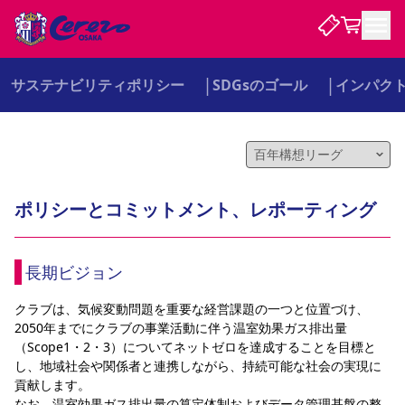
サステナビリティポリシー
SDGsのゴール
インパク
試合・チーム
観戦する
試合について
試合日程 / 結果
順位表
ポリシーとコミットメント、レポーティング
クラブを知る
チケット
チームについて
チケット情報
販売スケジュール
価格・席種
購入方法
選手・スタッフ
スケジュール
メディア情報
アクセス
レディース
シーズンシート
法人シーズンシート
福祉サービス
団体チケット
アカデミー
ハナサカプレーヤー
歴代所属選手
長期ビジョン
ファンクラブ
特定興行入場券
セレッソ大阪について
譲渡サービス
リセールサービス
クラブ紹介
観戦ガイド
沿革
シーズン記録
求人情報
クラブは、気候変動問題を重要な経営課題の一つと位置づけ、
2050年までにクラブの事業活動に伴う温室効果ガス排出量
ニュース
ファンクラブ
初めて観戦ガイド
サポートする
キッズ向けサービス
グルメ
マッチデープログラム
（Scope1・2・3）についてネットゼロを達成することを目標と
観戦マナー&ルール
ビジターサポーター観戦ガイド
公式アプリ
し、地域社会や関係者と連携しながら、持続可能な社会の実現に
SAKURA SOCIO
SAKURA POINT Program
招待券引換方法
パートナー企業募集中
セレッソ大阪VISAカード
サポートスタッフ
まいセレチケット
会員規定
婚姻届・出生届・命名書
貢献します。
セレッソアイデアちょうだいな
スタジアム
応援商店街
レディース
ニュース
Lise（ライセンスビジネス）
なお、温室効果ガス排出量の算定体制およびデータ管理基盤の整