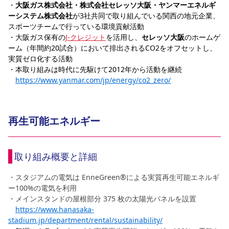
・
大阪ガス株式会社・株式会社セレッソ大阪・ヤンマーエネルギ
ーシステム株式会社
が3社共同で取り組んでいる関西の地元企業、
スポーツチームで行っている環境貢献活動
・大阪ガス保有の
J-クレジット
を活用し、
セレッソ大阪
のホームゲ
ーム（年間約20試合）において排出されるCO2をオフセットし、
実質ゼロ化する活動
・本取り組みは時代に先駆けて2012年から活動を継続
https://www.yanmar.com/jp/energy/co2_zero/
再生可能エネルギー
取り組み概要と詳細
・スタジアムの電気は EnneGreen®による実質再生可能エネルギ
ー100%の電気を利用
・メインスタンドの屋根部分 375 枚の太陽光パネルを設置
https://www.hanasaka-
stadium.jp/department/rental/sustainability/