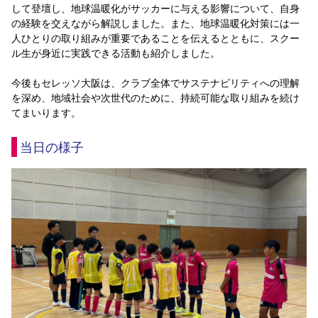
して登壇し、地球温暖化がサッカーに与える影響について、自身
YANMAR HANASAKA STADIUM
すべて
チーム
グッズ
チケット
イベント
ファンクラブ
の経験を交えながら解説しました。また、地球温暖化対策には一
サステナビリティ
ホームタウン
パートナー
スポーツクラブ
メディア
30周年
DAZNで観戦
人ひとりの取り組みが重要であることを伝えるとともに、スクー
アカデミー
サステナビリティポリシー
SDGsのゴール
インパクトレポート
ル生が身近に実践できる活動も紹介しました。
活動レポート
SPORT POSITIVE LEAGUES
取り組み実績
DAZNで観戦
今後もセレッソ大阪は、クラブ全体でサステナビリティへの理解
スポーツクラブ
アウェイツアー
を深め、地域社会や次世代のために、持続可能な取り組みを続け
スポーツクラブ
てまいります。
アウェイツアー
関連団体/施設
よくある質問
当日の様子
長居公園
セレッソフットサルパーク
セレッソフットサルパーク長居
よくある質問
セレッソスポーツパーク舞洲
YANMAR HANASAKA STADIUM
セレッソ大阪アカデミー
子供のサッカースクール
大人のサッカースクール
その他スポーツクラブ