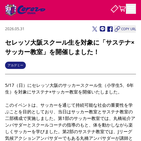
2026.05.31
COPY URL
試合・チーム
セレッソ大阪スクール生を対象に「サステナ×
サッカー教室」を開催しました！
観戦する
試合について
試合日程 / 結果
順位表
アカデミー
クラブを知る
チケット
チームについて
5/17（日）にセレッソ大阪のサッカースクール生（小学生5、6年
チケット情報
販売スケジュール
価格・席種
購入方法
選手・スタッフ
スケジュール
メディア情報
アクセス
レディース
シーズンシート
法人シーズンシート
福祉サービス
団体チケット
生）を対象にサステナ×サッカー教室を開催いたしました。
アカデミー
ハナサカプレーヤー
歴代所属選手
ファンクラブ
特定興行入場券
セレッソ大阪について
譲渡サービス
リセールサービス
このイベントは、サッカーを通じて持続可能な社会の重要性を学
クラブ紹介
観戦ガイド
沿革
シーズン記録
求人情報
ぶことを目的としており、当日はサッカー教室とサステナ教室の
ニュース
ファンクラブ
二部構成で実施しました。第1部のサッカー教室では、丸橋祐介ア
初めて観戦ガイド
サポートする
キッズ向けサービス
グルメ
マッチデープログラム
観戦マナー&ルール
ビジターサポーター観戦ガイド
公式アプリ
ンバサダーとスクールコーチの指導のもと、体を動かしながら楽
SAKURA SOCIO
SAKURA POINT Program
招待券引換方法
先行入場
パートナー企業募集中
セレッソ大阪VISAカード
サポートスタッフ
しくサッカーを学びました。第2部のサステナ教室では、Jリーグ
まいセレチケット
会員規定
婚姻届・出生届・命名書
セレッソアイデアちょうだいな
スタジアム
応援商店街
レディース
気候アクションアンバサダーでもある丸橋アンバサダーが講師と
ニュース
Lise（ライセンスビジネス）