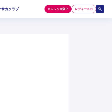
ナサカクラブ
セレッソ大阪
レディース
和歌山U-15
和歌山U-15
和歌山U-15
5
5
5
セレクション