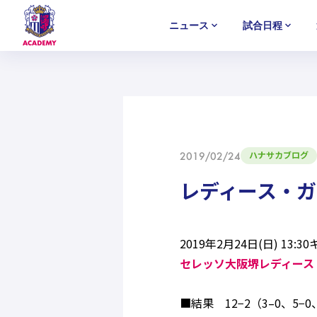
ニュース
試合日程
U-18
U-18
U-18
アカデミー
NEWS
MATCH
PLAYERS
SELECTION
セレクション
ニュース
試合日程
選手
セレクション
U-12
U-12
U-12
ハナサカブログ
2019/02/24
レディース・
2019年2月24日(日) 1
セレッソ大阪堺レディース
■結果 12−2（3–0、5−0