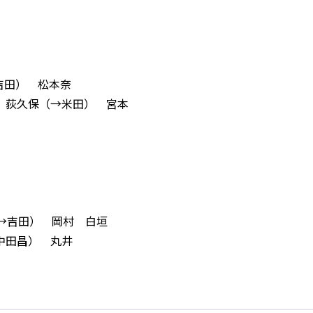
吉田） 松本奈
岸 荻久保（→米田） 宮本
（→吉田） 岡村 白垣
中田昌） 丸井