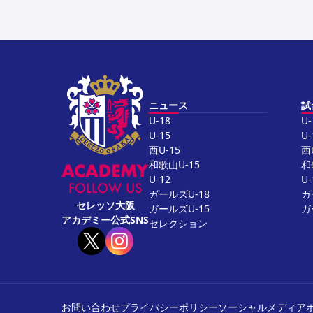
ニュース
試
U-18
U-
U-15
U-
西U-15
西
和歌山U-15
和
U-12
U-
FOLLOW US
ガールズU-18
ガ
セレッソ大阪
ガールズU-15
ガ
アカデミー公式SNS
セレクション
お問い合わせ
プライバシーポリシー
ソーシャルメディア