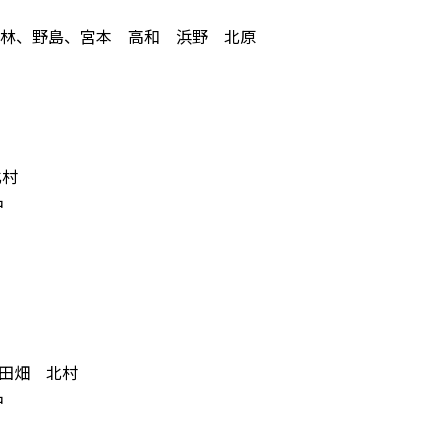
、林、野島、宮本 高和 浜野 北原
北村
中
 田畑 北村
中