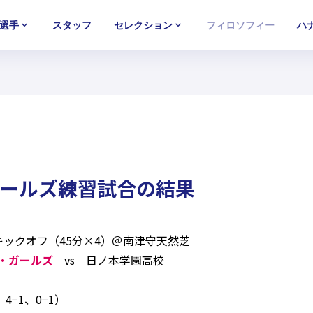
選手
スタッフ
セレクション
フィロソフィー
ハ
U-15
U-15
U-15
西U-15
西U-15
西U-15
ガールズU-18
ガールズU-18
ガールズU-18
ガールズU-1
ガールズU-1
ガールズU-1
ガールズ練習試合の結果
3:30キックオフ（45分×4）＠南津守天然芝
・ガールズ
vs 日ノ本学園高校
、4−1、0−1）