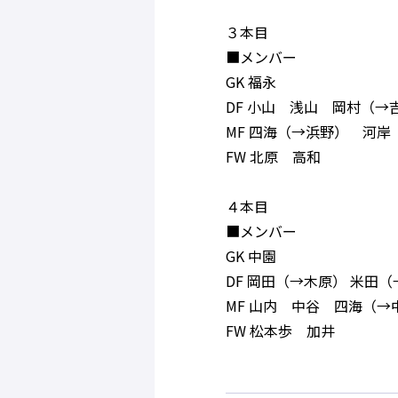
３本目
■メンバー
GK 福永
DF 小山 浅山 岡村（→
MF 四海（→浜野） 河
FW 北原 高和
４本目
■メンバー
GK 中園
DF 岡田（→木原） 米田
MF 山内 中谷 四海（→
FW 松本歩 加井