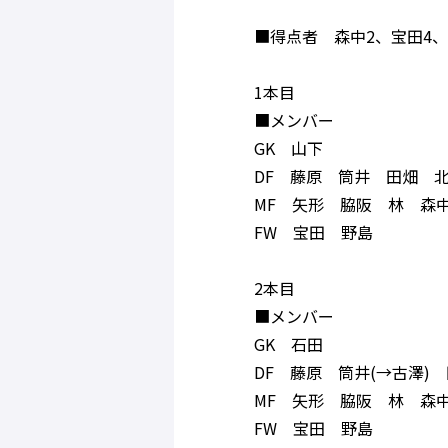
■得点者 森中2、宝田4
1本目
■メンバー
GK 山下
DF 藤原 筒井 田畑 
MF 矢形 脇阪 林 森
FW 宝田 野島
2本目
■メンバー
GK 石田
DF 藤原 筒井(→古澤)
MF 矢形 脇阪 林 森
FW 宝田 野島