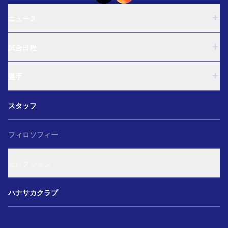
ニュース
U-18
試合日程
U-15
西U-15
U-18
和歌山U-15
選手
U-15
U-12
西U-15
ガールズU-18
U-18
和歌山U-15
スタッフ
ガールズU-15
U-15
U-12
セレクション
西U-15
ガールズU-18
和歌山U-15
フィロソフィー
ガールズU-15
U-12
ガールズU-18
セレクション
ガールズU-15
アカデミー セレクション
ハナサカクラブ