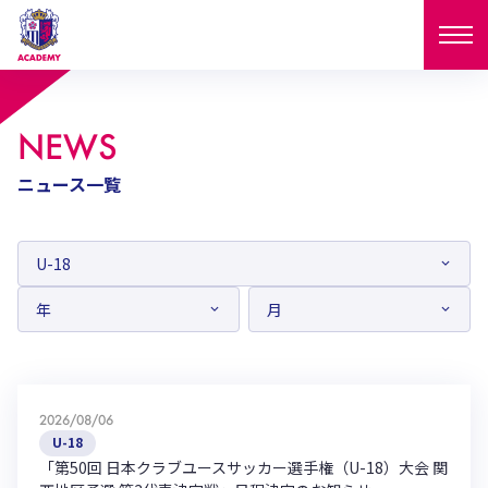
ニュース
NEWS
試合日程
ニュース一覧
NEWS
ニュース
選手
MATCH
試合日程
U-18
U-15
スタッフ
PLAYERS
西U-15
和歌山U-15
選手
U-18
U-15
セレクション
U-12
ガールズU-18
西U-15
和歌山U-15
2026/08/06
U-18
U-15
フィロソフィー
U-18
ガールズU-15
SELECTION
セレクション
「第50回 日本クラブユースサッカー選手権（U-18）大会 関
U-12
ガールズU-18
西U-15
和歌山U-15
セレクション