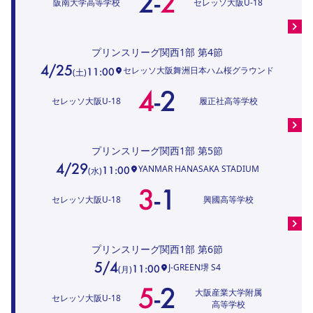
2
-
2
阪南大学高等学校
セレッソ大阪U-18
プリンスリーグ関西1部
第4節
4/25
セレッソ大阪舞洲日本ハム桜グラウンド
11:00
(
土
)
4
-
2
セレッソ大阪U-18
履正社高等学校
プリンスリーグ関西1部
第5節
4/29
YANMAR HANASAKA STADIUM
11:00
(
水
)
3
-
1
セレッソ大阪U-18
興國高等学校
プリンスリーグ関西1部
第6節
5/4
J-GREEN堺 S4
11:00
(
月
)
5
-
2
大阪産業大学附属
セレッソ大阪U-18
高等学校