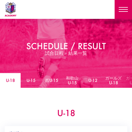
ニュース
SCHEDULE / RESULT
試合日程
NEWS
試合日程・結果一覧
ニュース
選手
MATCH
試合日程
和歌山
ガールズ
ガ
U-18
U-15
U-18
U-15
西U-15
U-12
スタッフ
U-15
U-18
U
PLAYERS
西U-15
和歌山U-15
選手
U-18
U-15
セレクション
U-12
ガールズU-18
U-18
西U-15
和歌山U-15
U-18
U-15
フィロソフィー
ガールズU-15
SELECTION
セレクション
U-12
ガールズU-18
西U-15
和歌山U-15
セレクション