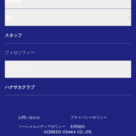
試合日程
U-15
西U-15
U-18
和歌山U-15
選手
U-15
U-12
西U-15
ガールズU-18
U-18
和歌山U-15
スタッフ
ガールズU-15
U-15
U-12
セレクション
西U-15
ガールズU-18
和歌山U-15
フィロソフィー
ガールズU-15
U-12
ガールズU-18
セレクション
ガールズU-15
アカデミー セレクション
ハナサカクラブ
お問い合わせ
プライバシーポリシー
ソーシャルメディアポリシー
利用規約
©CEREZO OSAKA CO.,LTD.