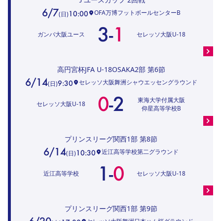
6/7
OFA万博フットボールセンターB
10:00
(
日
)
3
-
1
ガンバ大阪ユース
セレッソ大阪U-18
高円宮杯JFA U-18OSAKA2部
第6節
6/14
セレッソ大阪舞洲シャウエッセングラウンド
9:30
(
日
)
0
-
2
東海大学付属大阪
セレッソ大阪U-18
仰星高等学校B
プリンスリーグ関西1部
第8節
6/14
近江高等学校第二グラウンド
10:30
(
日
)
1
-
0
近江高等学校
セレッソ大阪U-18
プリンスリーグ関西1部
第9節