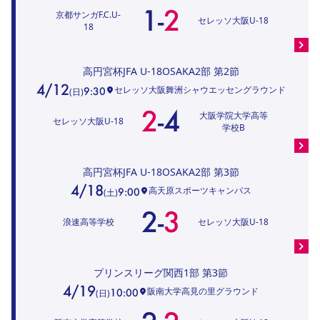
1
-
2
京都サンガF.C.U-
セレッソ大阪U-18
18
高円宮杯JFA U-18OSAKA2部
第2節
4/12
セレッソ大阪舞洲シャウエッセングラウンド
9:30
(
日
)
2
-
4
大阪学院大学高等
セレッソ大阪U-18
学校B
高円宮杯JFA U-18OSAKA2部
第3節
4/18
高天原スポーツキャンパス
9:00
(
土
)
2
-
3
浪速高等学校
セレッソ大阪U-18
プリンスリーグ関西1部
第3節
4/19
阪南大学高見の里グラウンド
10:00
(
日
)