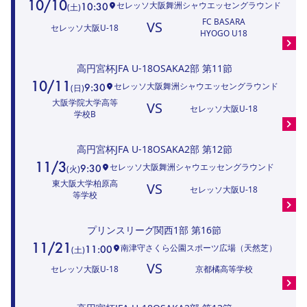
10/10
セレッソ大阪舞洲シャウエッセングラウンド
10:30
(
土
)
FC BASARA
VS
セレッソ大阪U-18
HYOGO U18
高円宮杯JFA U-18OSAKA2部
第11節
10/11
セレッソ大阪舞洲シャウエッセングラウンド
9:30
(
日
)
大阪学院大学高等
VS
セレッソ大阪U-18
学校B
高円宮杯JFA U-18OSAKA2部
第12節
11/3
セレッソ大阪舞洲シャウエッセングラウンド
9:30
(
火
)
東大阪大学柏原高
VS
セレッソ大阪U-18
等学校
プリンスリーグ関西1部
第16節
11/21
南津守さくら公園スポーツ広場（天然芝）
11:00
(
土
)
VS
セレッソ大阪U-18
京都橘高等学校