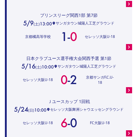
プリンスリーグ関西1部
第7節
5/9
サンガタウン城陽人工芝グラウンド
13:00
(
土
)
1
-
0
京都橘高等学校
セレッソ大阪U-18
日本クラブユース選手権大会関西予選
第1節
5/16
サンガタウン城陽人工芝グラウンド
10:00
(
土
)
0
-
2
京都サンガF.C.U-
セレッソ大阪U-18
18
Ｊユースカップ
1回戦
5/24
セレッソ大阪舞洲シャウエッセングラウンド
10:00
(
日
)
6
-
0
セレッソ大阪U-18
FC大阪U-18