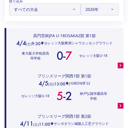
絞り込み
ハナサカクラブ
ガールズU-15
U-12
ガールズU-18
アカデミー
セレッソ大阪
レディース
セレクション
ガールズU-15
高円宮杯JFA U-18OSAKA2部
第1節
4/4
セレッソ大阪舞洲シャウエッセングラウンド
9:30
(
土
)
0
-
7
東大阪大学柏原高
セレッソ大阪U-18
等学校
プリンスリーグ関西1部
第1節
4/5
J-GREEN堺 S2
13:00
(
日
)
5
-
2
神戸弘陵学園高等
セレッソ大阪U-18
学校
プリンスリーグ関西1部
第2節
4/11
サンガタウン城陽人工芝グラウンド
11:00
(
土
)