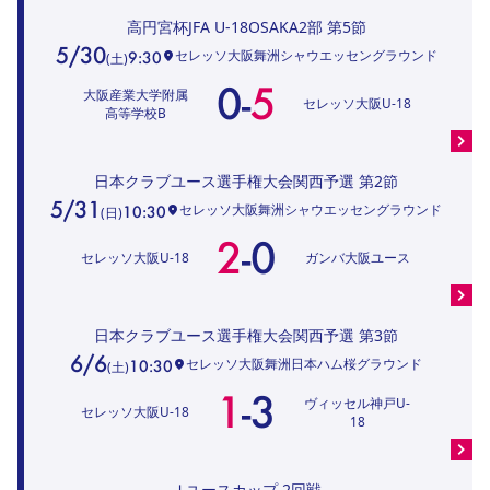
高円宮杯JFA U-18OSAKA2部
第5節
5/30
セレッソ大阪舞洲シャウエッセングラウンド
9:30
(
土
)
0
-
5
大阪産業大学附属
セレッソ大阪U-18
高等学校B
日本クラブユース選手権大会関西予選
第2節
5/31
セレッソ大阪舞洲シャウエッセングラウンド
10:30
(
日
)
2
-
0
セレッソ大阪U-18
ガンバ大阪ユース
日本クラブユース選手権大会関西予選
第3節
6/6
セレッソ大阪舞洲日本ハム桜グラウンド
10:30
(
土
)
1
-
3
ヴィッセル神戸U-
セレッソ大阪U-18
18
Ｊユースカップ
2回戦