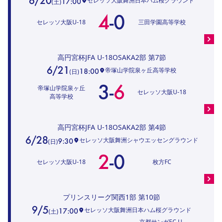
6/20
セレッソ大阪舞洲日本ハム桜グラウンド
17:00
(
土
)
4
-
0
セレッソ大阪U-18
三田学園高等学校
高円宮杯JFA U-18OSAKA2部
第7節
6/21
帝塚山学院泉ヶ丘高等学校
18:00
(
日
)
3
-
6
帝塚山学院泉ヶ丘
セレッソ大阪U-18
高等学校
高円宮杯JFA U-18OSAKA2部
第4節
6/28
セレッソ大阪舞洲シャウエッセングラウンド
9:30
(
日
)
2
-
0
セレッソ大阪U-18
枚方FC
プリンスリーグ関西1部
第10節
9/5
セレッソ大阪舞洲日本ハム桜グラウンド
17:00
(
土
)
京都サンガF.C.U-