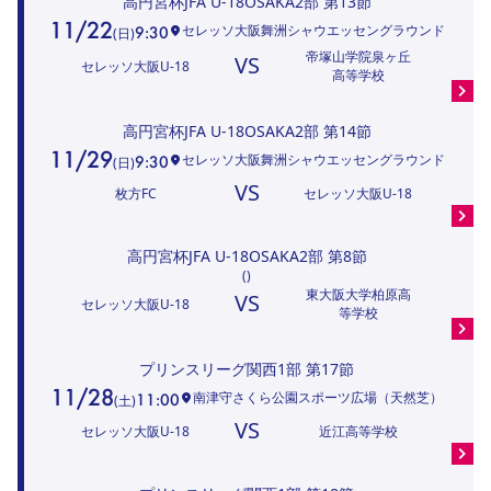
高円宮杯JFA U-18OSAKA2部
第13節
11/22
セレッソ大阪舞洲シャウエッセングラウンド
9:30
(
日
)
帝塚山学院泉ヶ丘
VS
セレッソ大阪U-18
高等学校
高円宮杯JFA U-18OSAKA2部
第14節
11/29
セレッソ大阪舞洲シャウエッセングラウンド
9:30
(
日
)
VS
枚方FC
セレッソ大阪U-18
高円宮杯JFA U-18OSAKA2部
第8節
(
)
東大阪大学柏原高
VS
セレッソ大阪U-18
等学校
プリンスリーグ関西1部
第17節
11/28
南津守さくら公園スポーツ広場（天然芝）
11:00
(
土
)
VS
セレッソ大阪U-18
近江高等学校