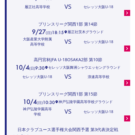
VS
履正社高等学校
セレッソ大阪U-18
プリンスリーグ関西1部
第14節
9/27
履正社茨木グラウンド
18:15
(
日
)
大阪産業大学附属
VS
セレッソ大阪U-18
高等学校
高円宮杯JFA U-18OSAKA2部
第10節
10/4
セレッソ大阪舞洲シャウエッセングラウンド
9:30
(
日
)
VS
セレッソ大阪U-18
浪速高等学校
プリンスリーグ関西1部
第15節
10/4
神戸弘陵学園高等学校グラウンド
10:30
(
日
)
神戸弘陵学園高等
VS
セレッソ大阪U-18
学校
日本クラブユース選手権大会関西予選
第3代表決定戦