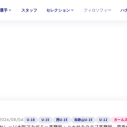
選手
スタッフ
セレクション
フィロソフィー
ハ
U-15
U-15
U-15
西U-15
西U-15
西U-15
ガールズU-18
ガールズU-18
ガールズU-18
ガールズU-1
ガールズU-1
ガールズU-1
2026/08/04
U-18
U-15
西U-15
和歌山U-15
U-12
ガールズ
セレッソ大阪アカデミー事務局・ハナサカクラブ事務局 夏季