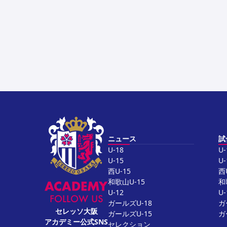
ニュース
試
U-18
U-
U-15
U-
西U-15
西
和歌山U-15
和
U-12
U-
FOLLOW US
ガールズU-18
ガ
セレッソ大阪
ガールズU-15
ガ
アカデミー公式SNS
セレクション