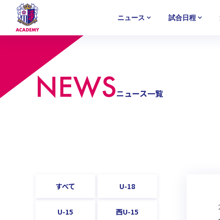
ニュース
試合日程
U-18
U-18
U-18
アカデミー
NEWS
MATCH
PLAYERS
SELECTION
NEWS
セレクション
ニュース
試合日程
選手
セレクション
U-12
U-12
U-12
ニュース一覧
すべて
U-18
U-15
西U-15