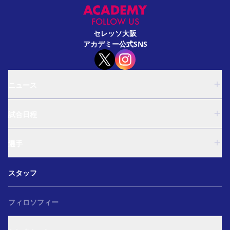
FOLLOW US
セレッソ大阪
アカデミー公式SNS
ニュース
U-18
試合日程
U-15
西U-15
U-18
和歌山U-15
選手
U-15
U-12
西U-15
ガールズU-18
U-18
和歌山U-15
スタッフ
ガールズU-15
U-15
U-12
セレクション
西U-15
ガールズU-18
和歌山U-15
フィロソフィー
ガールズU-15
U-12
ガールズU-18