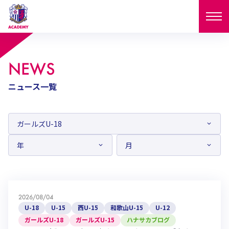
ニュース
NEWS
試合日程
ニュース一覧
NEWS
ニュース
選手
MATCH
試合日程
U-18
U-15
スタッフ
PLAYERS
西U-15
和歌山U-15
選手
U-18
U-15
セレクション
U-12
ガールズU-18
西U-15
和歌山U-15
2026/08/04
U-18
U-15
フィロソフィー
U-18
U-15
西U-15
和歌山U-15
U-12
ガールズU-15
SELECTION
セレクション
U-12
ガールズU-18
ガールズU-18
ガールズU-15
ハナサカブログ
西U-15
和歌山U-15
セレクション