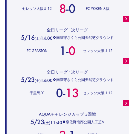
8
-
0
セレッソ大阪U-12
FC YOKEN大阪
全日リーグ
1次リーグ
5/16
南津守さくら公園天然芝グラウンド
14:00
(
土
)
1
-
0
FC GRASION
セレッソ大阪U-12
全日リーグ
1次リーグ
5/23
南津守さくら公園天然芝グラウンド
14:00
(
土
)
0
-
13
千里馬FC
セレッソ大阪U-12
AQUAチャレンジカップ
3回戦
5/23
泉佐野南部公園人工芝A
11:40
(
土
)