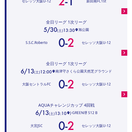
2
-
1
セレッソ大阪U-12
新田南FC1st
全日リーグ
1次リーグ
5/30
旭公園
13:30
(
土
)
0
-
2
S.S.C.Roberto
セレッソ大阪U-12
全日リーグ
1次リーグ
6/13
南津守さくら公園天然芝グラウンド
12:00
(
土
)
0
-
2
大阪セントラルFC
セレッソ大阪U-12
AQUAチャレンジカップ
4回戦
6/13
J-GREEN堺 S12 B
13:10
(
土
)
0
-
2
大宮JSC
セレッソ大阪U-12