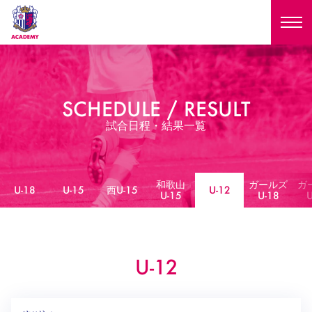
ニュース
SCHEDULE / RESULT
試合日程
NEWS
試合日程・結果一覧
ニュース
選手
MATCH
試合日程
和歌山
ガールズ
ガ
U-18
U-15
U-18
U-15
西U-15
U-12
スタッフ
U-15
U-18
U
PLAYERS
西U-15
和歌山U-15
選手
U-18
U-15
セレクション
U-12
ガールズU-18
U-12
西U-15
和歌山U-15
U-18
U-15
フィロソフィー
ガールズU-15
SELECTION
セレクション
U-12
ガールズU-18
西U-15
和歌山U-15
セレクション