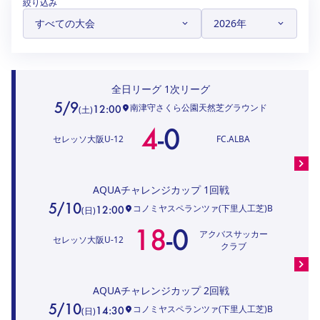
絞り込み
ハナサカクラブ
ガールズU-15
U-12
ガールズU-18
アカデミー
セレッソ大阪
レディース
セレクション
ガールズU-15
全日リーグ
1次リーグ
5/9
南津守さくら公園天然芝グラウンド
12:00
(
土
)
4
-
0
セレッソ大阪U-12
FC.ALBA
AQUAチャレンジカップ
1回戦
5/10
コノミヤスペランツァ(下里人工芝)B
12:00
(
日
)
18
-
0
アクバスサッカー
セレッソ大阪U-12
クラブ
AQUAチャレンジカップ
2回戦
5/10
コノミヤスペランツァ(下里人工芝)B
14:30
(
日
)