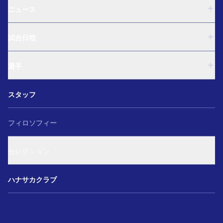
ニュース
U-18
試合日程
U-15
西U-15
U-18
和歌山U-15
選手
U-15
U-12
西U-15
ガールズU-18
U-18
和歌山U-15
スタッフ
ガールズU-15
U-15
U-12
セレクション
西U-15
ガールズU-18
和歌山U-15
フィロソフィー
ガールズU-15
U-12
ガールズU-18
セレクション
ガールズU-15
アカデミー セレクション
ハナサカクラブ