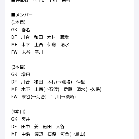
ハナサカクラブ
ガールズU-15
U-12
ガールズU-18
■メンバー
アカデミー
セレッソ大阪
レディース
(1本目）
セレクション
ガールズU-15
GK 春名
DF 川合 和田 木村 蔵増
MF 木下 上西 伊藤 清水
FW 末谷 平川
(2本目）
GK 増田
DF 川合 和田 木村(→蔵増) 仲里
MF 木下 上西(→石渡) 伊藤 清水(→久保)
FW 末谷(→河合) 平川(→柴崎)
(3本目）
GK 宮井
DF 田中 姜 飯田 大谷
MF 中浜 渡辺 石渡 河合(→鳥山)