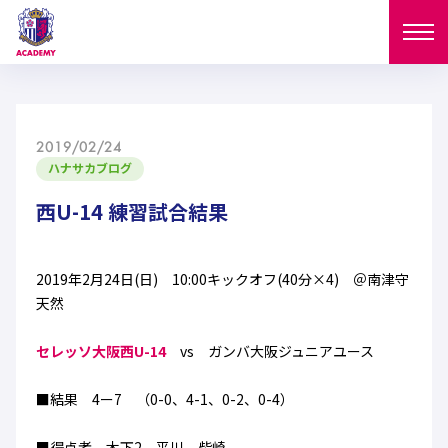
ニュース
2019/02/24
試合日程
ハナサカブログ
NEWS
ニュース
西U-14 練習試合結果
選手
MATCH
試合日程
U-18
U-15
スタッフ
2019年2月24日(日) 10:00キックオフ(40分×4) ＠南津守
PLAYERS
天然
西U-15
和歌山U-15
選手
U-18
U-15
セレクション
セレッソ大阪西U-14
vs ガンバ大阪ジュニアユース
U-12
ガールズU-18
西U-15
和歌山U-15
U-18
U-15
■結果 4ー7 （0-0、4-1、0-2、0-4）
フィロソフィー
ガールズU-15
SELECTION
セレクション
U-12
ガールズU-18
西U-15
和歌山U-15
セレクション
■得点者 木下2 平川 柴崎