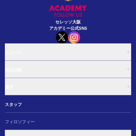
FOLLOW US
セレッソ大阪
アカデミー公式SNS
ニュース
U-18
試合日程
U-15
西U-15
U-18
和歌山U-15
選手
U-15
U-12
西U-15
ガールズU-18
U-18
和歌山U-15
スタッフ
ガールズU-15
U-15
U-12
セレクション
西U-15
ガールズU-18
和歌山U-15
フィロソフィー
ガールズU-15
U-12
ガールズU-18