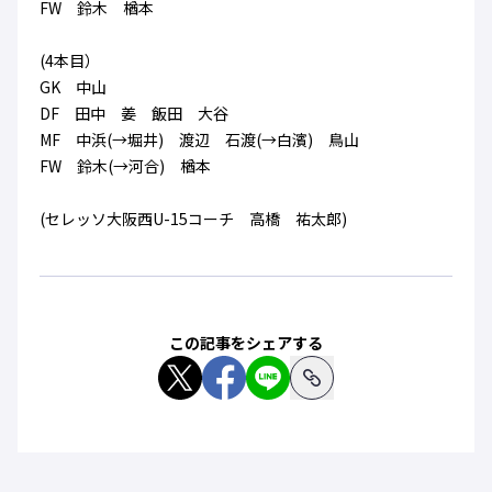
FW 鈴木 楢本
(4本目）
GK 中山
DF 田中 姜 飯田 大谷
MF 中浜(→堀井) 渡辺 石渡(→白濱) 鳥山
FW 鈴木(→河合) 楢本
(セレッソ大阪西U-15コーチ 高橋 祐太郎)
この記事をシェアする