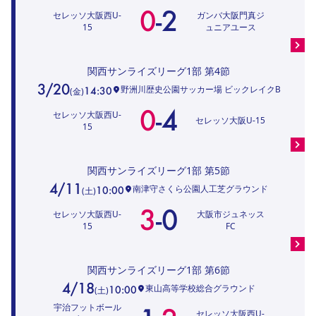
0
-
2
セレッソ大阪西U-
ガンバ大阪門真ジ
15
ュニアユース
関西サンライズリーグ1部
第4節
3/20
野洲川歴史公園サッカー場 ビックレイクB
14:30
(
金
)
0
-
4
セレッソ大阪西U-
セレッソ大阪U-15
15
関西サンライズリーグ1部
第5節
4/11
南津守さくら公園人工芝グラウンド
10:00
(
土
)
3
-
0
セレッソ大阪西U-
大阪市ジュネッス
15
FC
関西サンライズリーグ1部
第6節
4/18
東山高等学校総合グラウンド
10:00
(
土
)
宇治フットボール
セレッソ大阪西U-