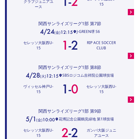
1
-
2
クラブジュニアユ
15
ース
関西サンライズリーグ1部
第7節
4/24
J-GREEN堺 S6
12:15
(
金
)
1
-
2
セレッソ大阪西U-
RIP ACE SOCCER
15
CLUB
関西サンライズリーグ1部
第8節
4/28
SBSロジコム吉祥院公園球技場
12:15
(
火
)
1
-
0
ヴィッセル神戸U-
セレッソ大阪西U-
15
15
関西サンライズリーグ1部
第9節
5/1
花博記念公園鶴見緑地 第1球技場
10:00
(
金
)
2
-
2
セレッソ大阪西U-
ガンバ大阪ジュニ
15
アユース