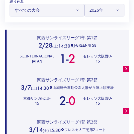
絞り込み
ハナサカクラブ
ガールズU-15
U-12
ガールズU-18
アカデミー
セレッソ大阪
レディース
セレクション
ガールズU-15
関西サンライズリーグ1部
第1節
2/28
J-GREEN堺 S8
14:30
(
土
)
1
-
2
S.C.INTERNACIONAL
セレッソ大阪西U-
JAPAN
15
関西サンライズリーグ1部
第2節
3/7
山城総合運動公園太陽が丘陸上競技場
14:30
(
土
)
2
-
0
京都サンガF.C.U-
セレッソ大阪西U-
15
15
関西サンライズリーグ1部
第3節
3/14
フレスカ人工芝第2コート
15:30
(
土
)