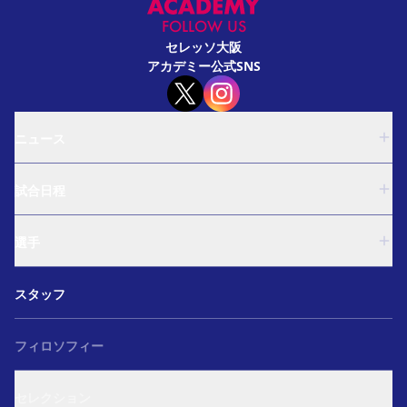
FOLLOW US
セレッソ大阪
アカデミー公式SNS
ニュース
U-18
試合日程
U-15
西U-15
U-18
和歌山U-15
選手
U-15
U-12
西U-15
ガールズU-18
U-18
和歌山U-15
スタッフ
ガールズU-15
U-15
U-12
セレクション
西U-15
ガールズU-18
和歌山U-15
フィロソフィー
ガールズU-15
U-12
ガールズU-18
セレクション
ガールズU-15