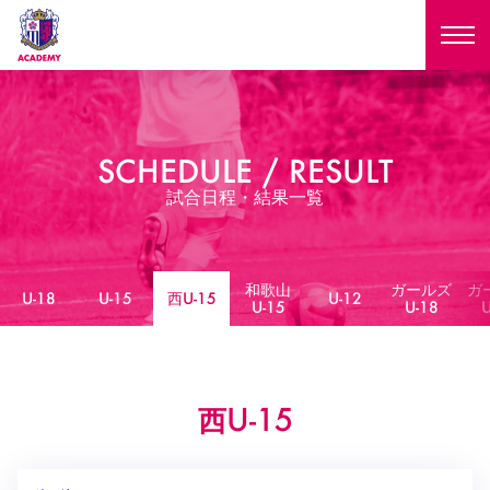
ニュース
SCHEDULE / RESULT
試合日程
NEWS
試合日程・結果一覧
ニュース
選手
MATCH
試合日程
和歌山
ガールズ
ガ
U-18
U-15
U-18
U-15
西U-15
U-12
スタッフ
U-15
U-18
U
PLAYERS
西U-15
和歌山U-15
選手
U-18
U-15
セレクション
U-12
ガールズU-18
U-15
西
西U-15
和歌山U-15
U-18
U-15
フィロソフィー
ガールズU-15
SELECTION
セレクション
U-12
ガールズU-18
西U-15
和歌山U-15
セレクション