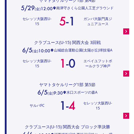
ヤマトタケルリーグ1部
第4節
5/29
南津守さくら公園人工芝グラウンド
12:00
(
金
)
5
-
1
セレッソ大阪西U-
ガンバ大阪門真ジ
15
ュニアユース
クラブユース(U-15) 関西大会
3回戦
6/5
山城総合運動公園(太陽が丘)球技場A
10:00
(
金
)
1
-
0
セレッソ大阪西U-
エベイユフットボ
15
ールクラブ神戸
ヤマトタケルリーグ1部
第5節
6/5
水口スポーツの森A
9:30
(
金
)
1
-
4
セレッソ大阪西U-
サルパFC
15
クラブユース(U-15) 関西大会
ブロック準決勝