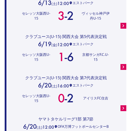
6/13
エストパーク
12:00
(
土
)
3
-
2
セレッソ大阪西U-
ヴィッセル神戸伊
15
丹U-15
クラブユース(U-15) 関西大会
第5代表決定戦
6/19
エストパーク
12:00
(
金
)
1
-
6
セレッソ大阪西U-
京都サンガF.C.U-
15
15
クラブユース(U-15) 関西大会
第7代表決定戦
6/20
エストパーク
16:00
(
土
)
0
-
2
セレッソ大阪西U-
アイリスFC住吉
15
ヤマトタケルリーグ1部
第7節
6/20
OFA万博フットボールセンターB
12:00
(
土
)