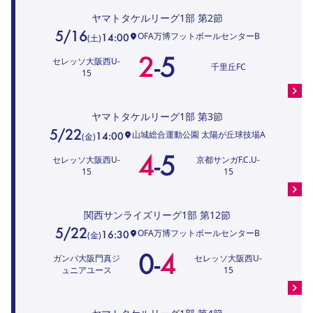
ヤマトタケルリーグ1部
第2節
5/16
OFA万博フットボールセンターB
14:00
(
土
)
2
-
5
セレッソ大阪西U-
千里丘FC
15
ヤマトタケルリーグ1部
第3節
5/22
山城総合運動公園 太陽が丘球技場A
14:00
(
金
)
4
-
5
セレッソ大阪西U-
京都サンガF.C.U-
15
15
関西サンライズリーグ1部
第12節
5/22
OFA万博フットボールセンターB
16:30
(
金
)
0
-
4
ガンバ大阪門真ジ
セレッソ大阪西U-
ュニアユース
15