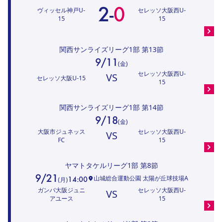
2
-
0
ヴィッセル神戸U-
セレッソ大阪西U-
15
15
関西サンライズリーグ1部
第13節
9/11
(
金
)
セレッソ大阪西U-
VS
セレッソ大阪U-15
15
関西サンライズリーグ1部
第14節
9/18
(
金
)
大阪市ジュネッス
セレッソ大阪西U-
VS
FC
15
ヤマトタケルリーグ1部
第8節
9/21
山城総合運動公園 太陽が丘球技場A
14:00
(
月
)
ガンバ大阪ジュニ
セレッソ大阪西U-
VS
アユース
15