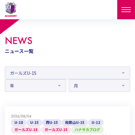
ニュース
NEWS
試合日程
ニュース一覧
NEWS
ニュース
選手
MATCH
試合日程
U-18
U-15
スタッフ
PLAYERS
西U-15
和歌山U-15
選手
U-18
U-15
セレクション
U-12
ガールズU-18
西U-15
和歌山U-15
2026/08/04
U-18
U-15
フィロソフィー
U-18
U-15
西U-15
和歌山U-15
U-12
ガールズU-15
SELECTION
セレクション
U-12
ガールズU-18
ガールズU-18
ガールズU-15
ハナサカブログ
西U-15
和歌山U-15
セレクション