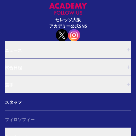
FOLLOW US
セレッソ大阪
アカデミー公式SNS
ニュース
U-18
試合日程
U-15
西U-15
U-18
和歌山U-15
選手
U-15
U-12
西U-15
ガールズU-18
U-18
和歌山U-15
スタッフ
ガールズU-15
U-15
U-12
セレクション
西U-15
ガールズU-18
和歌山U-15
フィロソフィー
ガールズU-15
U-12
ガールズU-18