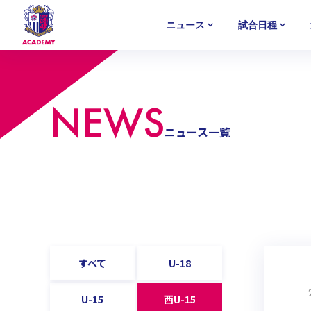
ニュース
試合日程
U-18
U-18
U-18
アカデミー
NEWS
MATCH
PLAYERS
SELECTION
NEWS
セレクション
ニュース
試合日程
選手
セレクション
U-12
U-12
U-12
ニュース一覧
すべて
U-18
U-15
西U-15