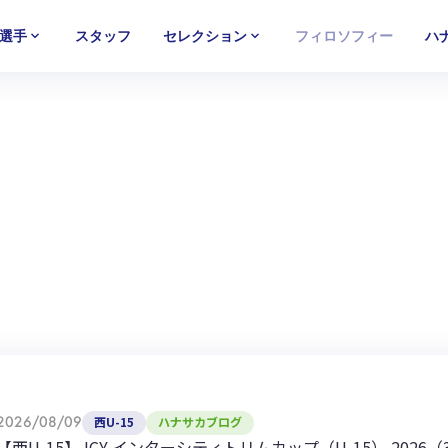
選手
スタッフ
セレクション
フィロソフィー
ハ
U-15
U-15
U-15
西U-15
西U-15
西U-15
ガールズU-18
ガールズU-18
ガールズU-18
ガールズU-1
ガールズU-1
ガールズU-1
2026/08/09
西U-15
ハナサカブログ
【西U-15】JCY インターシティトリムカップ（U-15） 202