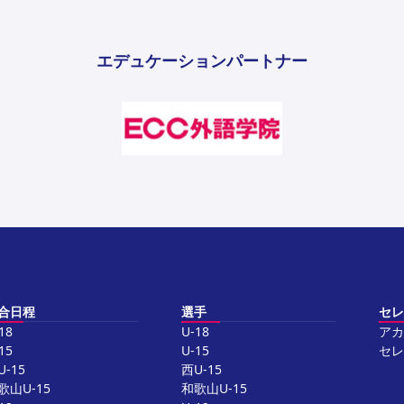
エデュケーションパートナー
合日程
選手
セレ
18
U-18
アカ
15
U-15
セレ
U-15
西U-15
歌山U-15
和歌山U-15