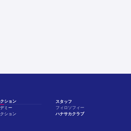
クション
スタッフ
デミー
フィロソフィー
クション
ハナサカクラブ