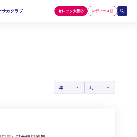
ナサカクラブ
セレッソ大阪
レディース
和歌山U-15
和歌山U-15
和歌山U-15
5
5
5
セレクション
6（3日目）試合結果報告