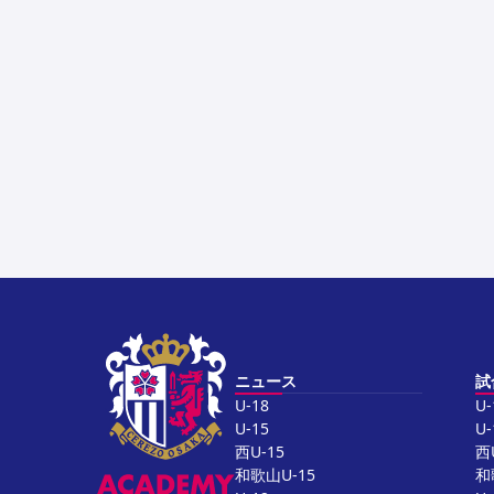
ニュース
試
U-18
U-
U-15
U-
西U-15
西
和歌山U-15
和