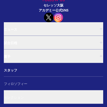
セレッソ大阪
アカデミー公式SNS
ニュース
U-18
試合日程
U-15
西U-15
U-18
和歌山U-15
選手
U-15
U-12
西U-15
ガールズU-18
U-18
和歌山U-15
スタッフ
ガールズU-15
U-15
U-12
セレクション
西U-15
ガールズU-18
和歌山U-15
フィロソフィー
ガールズU-15
U-12
ガールズU-18
セレクション
ガールズU-15