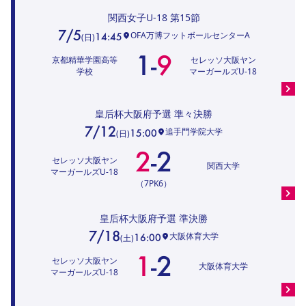
関西女子U-18
第15節
7/5
OFA万博フットボールセンターA
14:45
(
日
)
1
-
9
京都精華学園高等
セレッソ大阪ヤン
学校
マーガールズU-18
皇后杯大阪府予選
準々決勝
7/12
追手門学院大学
15:00
(
日
)
2
-
2
セレッソ大阪ヤン
関西大学
マーガールズU-18
（7PK6）
皇后杯大阪府予選
準決勝
7/18
大阪体育大学
16:00
(
土
)
1
-
2
セレッソ大阪ヤン
大阪体育大学
マーガールズU-18