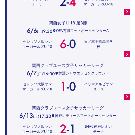
2
-
4
チーナ
マーガールズU-18
関西女子U-18
第3節
6/6
OFA万博フットボールセンターA
9:30
(
土
)
6
-
0
セレッソ大阪ヤン
日ノ本学園高等学
マーガールズU-18
校
関西クラブユース女子サッカーリーグ
6/7
舞洲シャウエッセングラウンド
16:00
(
日
)
1
-
0
セレッソ大阪ヤン
ハリマアルビオン
マーガールズU-18
ユース
関西クラブユース女子サッカーリーグ
6/13
神戸レディースフットボールセンター
17:30
(
土
)
2
-
1
セレッソ大阪ヤン
INAC神戸レオン
マーガールズU-18
チーナ