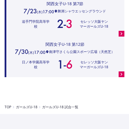
関西女子U-18
第7節
7/23
舞洲シャウエッセングラウンド
17:00
(
木
)
2
-
3
追手門学院高等学
セレッソ大阪ヤン
校
マーガールズU-18
関西女子U-18
第12節
7/30
南津守さくら公園スポーツ広場（天然芝）
17:00
(
木
)
1
-
6
日ノ本学園高等学
セレッソ大阪ヤン
校
マーガールズU-18
TOP
ガールズU-18
ガールズU-18 試合一覧