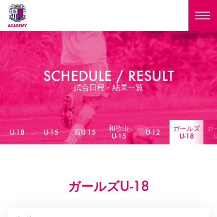
ニュース
SCHEDULE / RESULT
試合日程
NEWS
試合日程・結果一覧
ニュース
選手
MATCH
試合日程
和歌山
ガールズ
ガ
U-18
U-15
U-18
U-15
西U-15
U-12
スタッフ
U-15
U-18
U
PLAYERS
西U-15
和歌山U-15
選手
U-18
U-15
セレクション
U-12
ガールズU-18
U-18
ガールズ
西U-15
和歌山U-15
U-18
U-15
フィロソフィー
ガールズU-15
SELECTION
セレクション
U-12
ガールズU-18
西U-15
和歌山U-15
セレクション