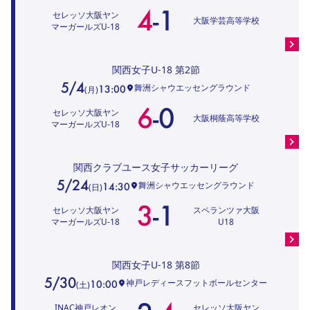
4
-
1
セレッソ大阪ヤン
大阪学芸高等学校
マーガールズU-18
関西女子U-18
第2節
5/4
舞洲シャウエッセングラウンド
13:00
(
月
)
6
-
0
セレッソ大阪ヤン
大阪桐蔭高等学校
マーガールズU-18
関西クラブユース女子サッカーリーグ
5/24
舞洲シャウエッセングラウンド
14:30
(
日
)
3
-
1
セレッソ大阪ヤン
スペランツァ大阪
マーガールズU-18
U18
関西女子U-18
第8節
5/30
神戸レディースフットボールセンター
10:00
(
土
)
INAC神戸レオン
セレッソ大阪ヤン