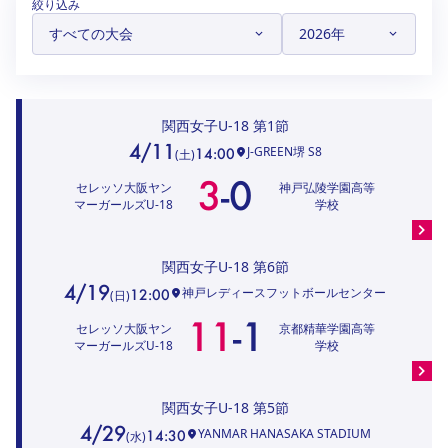
絞り込み
ハナサカクラブ
ガールズU-15
U-12
ガールズU-18
アカデミー
セレッソ大阪
レディース
セレクション
ガールズU-15
関西女子U-18
第1節
4/11
J-GREEN堺 S8
14:00
(
土
)
3
-
0
セレッソ大阪ヤン
神戸弘陵学園高等
マーガールズU-18
学校
関西女子U-18
第6節
4/19
神戸レディースフットボールセンター
12:00
(
日
)
11
-
1
セレッソ大阪ヤン
京都精華学園高等
マーガールズU-18
学校
関西女子U-18
第5節
4/29
YANMAR HANASAKA STADIUM
14:30
(
水
)