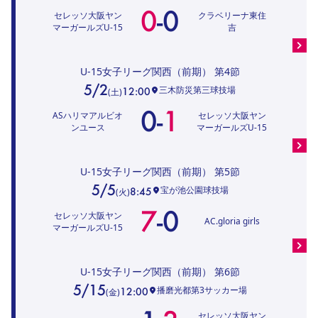
0
-
0
セレッソ大阪ヤン
クラベリーナ東住
マーガールズU-15
吉
U-15女子リーグ関西（前期）
第4節
5/2
三木防災第三球技場
12:00
(
土
)
0
-
1
ASハリマアルビオ
セレッソ大阪ヤン
ンユース
マーガールズU-15
U-15女子リーグ関西（前期）
第5節
5/5
宝が池公園球技場
8:45
(
火
)
7
-
0
セレッソ大阪ヤン
AC.gloria girls
マーガールズU-15
U-15女子リーグ関西（前期）
第6節
5/15
播磨光都第3サッカー場
12:00
(
金
)
セレッソ大阪ヤン