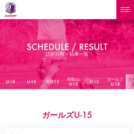
ニュース
SCHEDULE / RESULT
試合日程
NEWS
試合日程・結果一覧
ニュース
選手
MATCH
試合日程
和歌山
ガールズ
ガ
U-18
U-15
U-18
U-15
西U-15
U-12
スタッフ
U-15
U-18
U
PLAYERS
西U-15
和歌山U-15
選手
U-18
U-15
セレクション
U-12
ガールズU-18
U-15
ガールズ
西U-15
和歌山U-15
U-18
U-15
フィロソフィー
ガールズU-15
SELECTION
セレクション
U-12
ガールズU-18
西U-15
和歌山U-15
セレクション