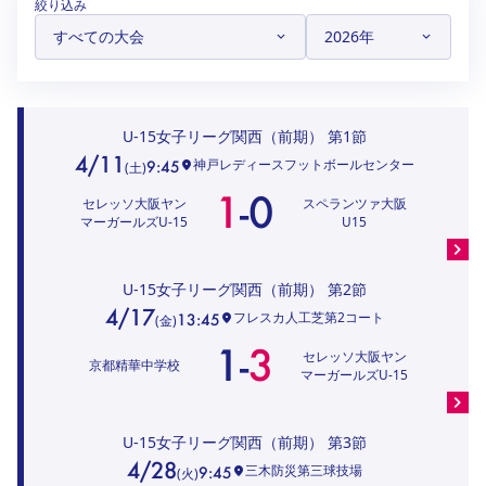
絞り込み
ハナサカクラブ
ガールズU-15
U-12
ガールズU-18
アカデミー
セレッソ大阪
レディース
セレクション
ガールズU-15
U-15女子リーグ関西（前期）
第1節
4/11
神戸レディースフットボールセンター
9:45
(
土
)
1
-
0
セレッソ大阪ヤン
スペランツァ大阪
マーガールズU-15
U15
U-15女子リーグ関西（前期）
第2節
4/17
フレスカ人工芝第2コート
13:45
(
金
)
1
-
3
セレッソ大阪ヤン
京都精華中学校
マーガールズU-15
U-15女子リーグ関西（前期）
第3節
4/28
三木防災第三球技場
9:45
(
火
)