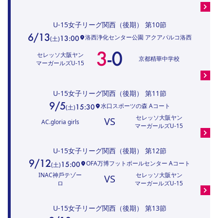
U-15女子リーグ関西（後期）
第10節
6/13
洛西浄化センター公園 アクアパルコ洛西
13:00
(
土
)
3
-
0
セレッソ大阪ヤン
京都精華中学校
マーガールズU-15
U-15女子リーグ関西（後期）
第11節
9/5
水口スポーツの森 Aコート
15:30
(
土
)
セレッソ大阪ヤン
VS
AC.gloria girls
マーガールズU-15
U-15女子リーグ関西（後期）
第12節
9/12
OFA万博フットボールセンター Aコート
15:00
(
土
)
INAC神⼾テゾー
セレッソ大阪ヤン
VS
ロ
マーガールズU-15
U-15女子リーグ関西（後期）
第13節