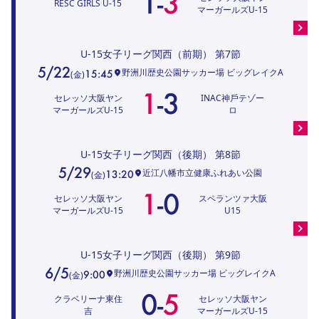
1
-
3
RESC GIRLS U-15
マーガールズU-15
U-15女子リーグ関西（前期）
第7節
5/22
野洲川歴史公園サッカー場 ビッグレイクA
15:45
(
金
)
1
-
3
セレッソ大阪ヤン
INAC神⼾テゾー
マーガールズU-15
ロ
U-15女子リーグ関西（後期）
第8節
5/29
近江八幡市立健康ふれあい公園
13:20
(
金
)
1
-
0
セレッソ大阪ヤン
スペランツァ大阪
マーガールズU-15
U15
U-15女子リーグ関西（後期）
第9節
6/5
野洲川歴史公園サッカー場 ビッグレイクA
9:00
(
金
)
0
-
5
クラベリーナ東住
セレッソ大阪ヤン
吉
マーガールズU-15