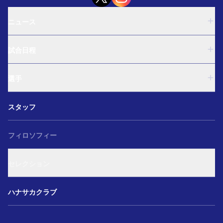
ニュース
U-18
試合日程
U-15
西U-15
U-18
和歌山U-15
選手
U-15
U-12
西U-15
ガールズU-18
U-18
和歌山U-15
スタッフ
ガールズU-15
U-15
U-12
セレクション
西U-15
ガールズU-18
和歌山U-15
フィロソフィー
ガールズU-15
U-12
ガールズU-18
セレクション
ガールズU-15
アカデミー セレクション
ハナサカクラブ