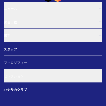
ニュース
U-18
試合日程
U-15
西U-15
U-18
和歌山U-15
選手
U-15
U-12
西U-15
ガールズU-18
U-18
和歌山U-15
スタッフ
ガールズU-15
U-15
U-12
セレクション
西U-15
ガールズU-18
和歌山U-15
フィロソフィー
ガールズU-15
U-12
ガールズU-18
セレクション
ガールズU-15
アカデミー セレクション
ハナサカクラブ