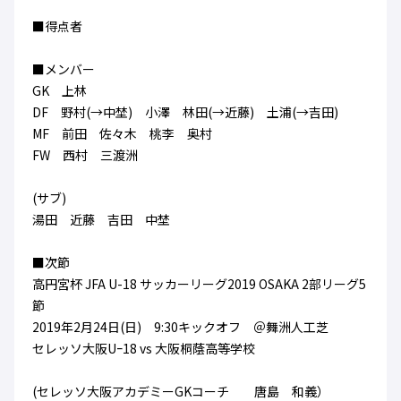
ハナサカクラブ
■得点者
ガールズU-15
U-12
ガールズU-18
アカデミー
セレッソ大阪
レディース
■メンバー
セレクション
ガールズU-15
GK 上林
DF 野村(→中埜) 小澤 林田(→近藤) 土浦(→吉田)
MF 前田 佐々木 桃李 奥村
FW 西村 三渡洲
(サブ)
湯田 近藤 吉田 中埜
■次節
高円宮杯 JFA U-18 サッカーリーグ2019 OSAKA 2部リーグ5
節
2019年2月24日(日) 9:30キックオフ ＠舞洲人工芝
セレッソ大阪Uｰ18 vs 大阪桐蔭高等学校
(セレッソ大阪アカデミーGKコーチ 唐島 和義）