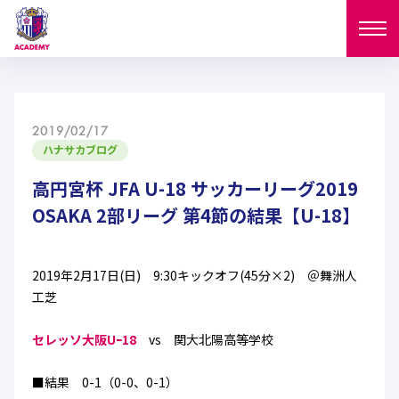
ニュース
2019/02/17
試合日程
ハナサカブログ
NEWS
ニュース
高円宮杯 JFA U-18 サッカーリーグ2019
選手
MATCH
OSAKA 2部リーグ 第4節の結果【U-18】
試合日程
U-18
U-15
スタッフ
PLAYERS
2019年2月17日(日) 9:30キックオフ(45分×2) ＠舞洲人
西U-15
和歌山U-15
選手
U-18
U-15
工芝
セレクション
U-12
ガールズU-18
西U-15
セレッソ大阪Uｰ18
vs 関大北陽高等学校
和歌山U-15
U-18
U-15
フィロソフィー
ガールズU-15
SELECTION
セレクション
■結果 0-1（0-0、0-1）
U-12
ガールズU-18
西U-15
和歌山U-15
セレクション