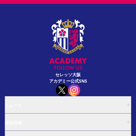
FOLLOW US
セレッソ大阪
アカデミー公式SNS
ニュース
U-18
試合日程
U-15
西U-15