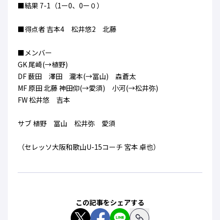
■結果 7-1（1ー0、0ー０）
ハナサカクラブ
ガールズU-15
U-12
ガールズU-18
■得点者 吉本4 松井悠2 北藤
アカデミー
セレッソ大阪
レディース
セレクション
ガールズU-15
■メンバー
GK 尾崎(→植野)
DF 薮田 澤田 瀧本(→冨山) 森蒼太
MF 原田 北藤 神田仰(→愛須) 小河(→松井弥)
FW 松井悠 吉本
サブ 植野 冨山 松井弥 愛須
（セレッソ大阪和歌山U-15コーチ 宮本 卓也）
この記事をシェアする