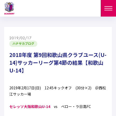
ニュース
2019/02/17
試合日程
ハナサカブログ
NEWS
ニュース
2018年度 第9回和歌山県クラブユース(U-
選手
MATCH
14)サッカーリーグ第4節の結果【和歌山
試合日程
U-14】
U-18
U-15
スタッフ
PLAYERS
西U-15
和歌山U-15
選手
U-18
U-15
セレクション
2019年2月17日(日) 12:45キックオフ (30分×2) ＠西松
江サッカー場
U-12
ガールズU-18
西U-15
和歌山U-15
U-18
U-15
フィロソフィー
セレッソ大阪和歌山U-14
vs ベロー・ラ日高FC
ガールズU-15
SELECTION
セレクション
U-12
ガールズU-18
西U-15
和歌山U-15
セレクション