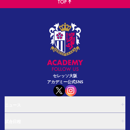
TOP
FOLLOW US
セレッソ大阪
アカデミー公式SNS
ニュース
U-18
試合日程
U-15