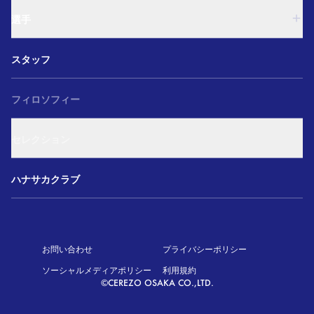
西U-15
U-18
和歌山U-15
選手
U-15
U-12
西U-15
ガールズU-18
U-18
和歌山U-15
スタッフ
ガールズU-15
U-15
U-12
セレクション
西U-15
ガールズU-18
和歌山U-15
フィロソフィー
ガールズU-15
U-12
ガールズU-18
セレクション
ガールズU-15
アカデミー セレクション
ハナサカクラブ
お問い合わせ
プライバシーポリシー
ソーシャルメディアポリシー
利用規約
©CEREZO OSAKA CO.,LTD.