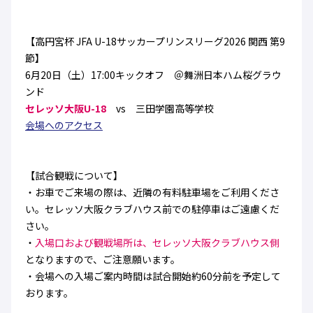
ハナサカクラブ
ガールズU-15
U-12
ガールズU-18
【高円宮杯 JFA U-18サッカープリンスリーグ2026 関西 第9
アカデミー
セレッソ大阪
レディース
セレクション
節】
ガールズU-15
6月20日（土）17:00キックオフ ＠舞洲日本ハム桜グラウ
ンド
セレッソ大阪U-18
vs 三田学園高等学校
会場へのアクセス
【試合観戦について】
・お車でご来場の際は、近隣の有料駐車場をご利用くださ
い。セレッソ大阪クラブハウス前での駐停車はご遠慮くだ
さい。
・
入場口および観戦場所は、セレッソ大阪クラブハウス側
となりますので、ご注意願います。
・会場への入場ご案内時間は試合開始約60分前を予定して
おります。