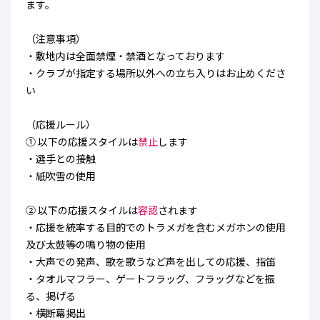
ます。
（注意事項）
・敷地内は全面禁煙・禁酒となっております
・クラブが指定する場所以外への立ち入りはお止めくださ
い
（応援ルール）
① 以下の応援スタイルは
禁止
します
・選手との接触
・紙吹雪の使用
② 以下の応援スタイルは
容認
されます
・応援を統率する目的でのトラメガを含むメガホンの使用
及び太鼓等の鳴り物の使用
・大声での発声、歌を歌うなど声を出しての応援、指笛
・タオルマフラー、ゲートフラッグ、フラッグなどを振
る、掲げる
・横断幕掲出