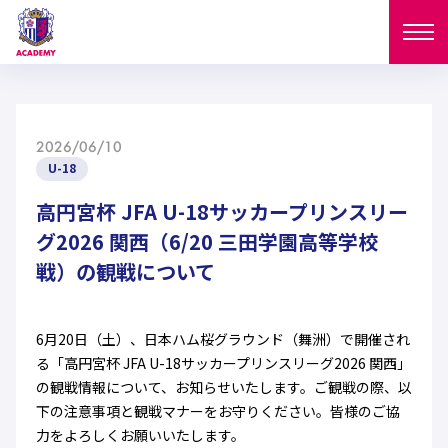
ニュース
2026/06/10
試合日程
U-18
NEWS
ニュース
高円宮杯 JFA U-18サッカープリンスリー
選手
MATCH
グ2026 関西（6/20 三田学園高等学校
試合日程
戦）の観戦について
U-18
U-15
スタッフ
PLAYERS
西U-15
和歌山U-15
選手
U-18
U-15
セレクション
6月20日（土）、日本ハム桜グラウンド（舞洲）で開催され
る「高円宮杯 JFA U-18サッカープリンスリーグ2026 関西」
U-12
ガールズU-18
西U-15
和歌山U-15
の観戦情報について、お知らせいたします。ご観戦の際、以
U-18
U-15
フィロソフィー
下の注意事項と観戦マナーをお守りください。皆様のご協
ガールズU-15
SELECTION
セレクション
U-12
ガールズU-18
力をよろしくお願いいたします。
西U-15
和歌山U-15
セレクション