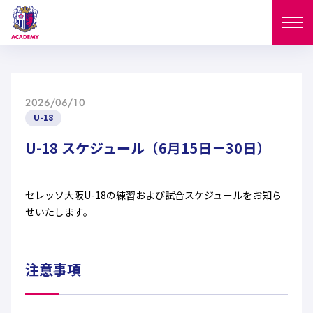
ニュース
2026/06/10
試合日程
U-18
NEWS
ニュース
U-18 スケジュール（6月15日－30日）
選手
MATCH
試合日程
U-18
U-15
スタッフ
セレッソ大阪U-18の練習および試合スケジュールをお知ら
PLAYERS
せいたします。
西U-15
和歌山U-15
選手
U-18
U-15
セレクション
U-12
ガールズU-18
西U-15
注意事項
和歌山U-15
U-18
U-15
フィロソフィー
ガールズU-15
SELECTION
セレクション
U-12
ガールズU-18
西U-15
和歌山U-15
セレクション