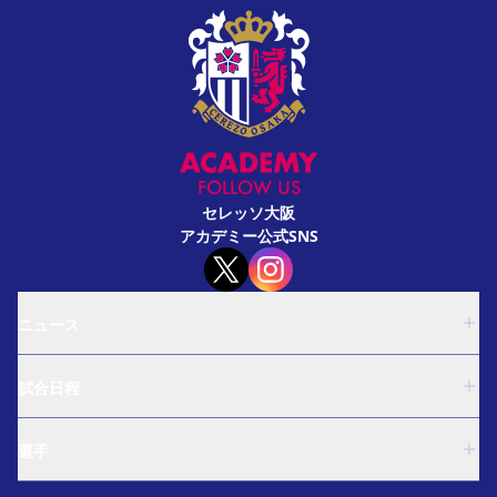
FOLLOW US
セレッソ大阪
アカデミー公式SNS
ニュース
U-18
試合日程
U-15
西U-15
U-18
和歌山U-15
選手
U-15
U-12
西U-15
ガールズU-18