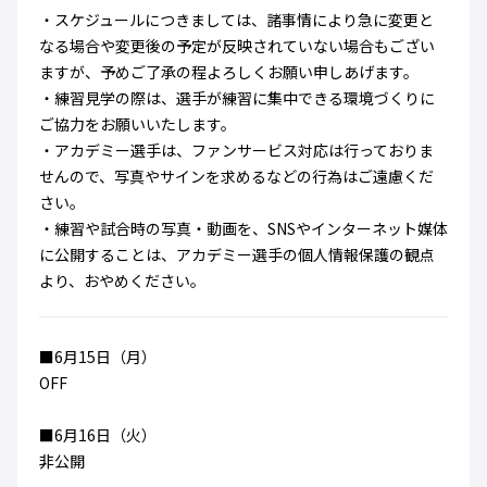
ハナサカクラブ
・スケジュールにつきましては、諸事情により急に変更と
ガールズU-15
なる場合や変更後の予定が反映されていない場合もござい
U-12
ガールズU-18
ますが、予めご了承の程よろしくお願い申しあげます。
アカデミー
セレッソ大阪
レディース
セレクション
・練習見学の際は、選手が練習に集中できる環境づくりに
ガールズU-15
ご協力をお願いいたします。
・アカデミー選手は、ファンサービス対応は行っておりま
せんので、写真やサインを求めるなどの行為はご遠慮くだ
さい。
・練習や試合時の写真・動画を、SNSやインターネット媒体
に公開することは、アカデミー選手の個人情報保護の観点
より、おやめください。
■6月15日（月）
OFF
■6月16日（火）
非公開