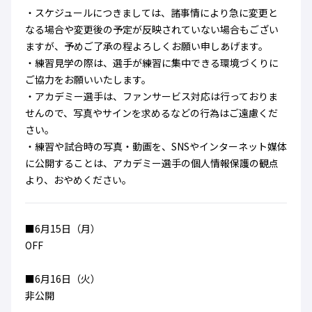
ハナサカクラブ
・スケジュールにつきましては、諸事情により急に変更と
ガールズU-15
なる場合や変更後の予定が反映されていない場合もござい
U-12
ガールズU-18
ますが、予めご了承の程よろしくお願い申しあげます。
アカデミー
セレッソ大阪
レディース
セレクション
・練習見学の際は、選手が練習に集中できる環境づくりに
ガールズU-15
ご協力をお願いいたします。
・アカデミー選手は、ファンサービス対応は行っておりま
せんので、写真やサインを求めるなどの行為はご遠慮くだ
さい。
・練習や試合時の写真・動画を、SNSやインターネット媒体
に公開することは、アカデミー選手の個人情報保護の観点
より、おやめください。
■6月15日（月）
OFF
■6月16日（火）
非公開