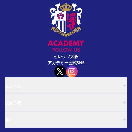
FOLLOW US
セレッソ大阪
アカデミー公式SNS
ニュース
U-18
試合日程
U-15
西U-15
U-18
和歌山U-15
選手
U-15
U-12
西U-15
ガールズU-18