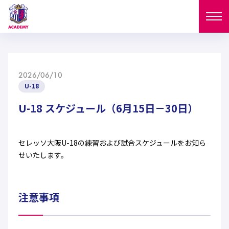
ニュース
2026/06/10
試合日程
U-18
NEWS
ニュース
U-18 スケジュール（6月15日－30日）
選手
MATCH
試合日程
U-18
U-15
スタッフ
セレッソ大阪U-18の練習および試合スケジュールをお知ら
PLAYERS
せいたします。
西U-15
和歌山U-15
選手
U-18
U-15
セレクション
U-12
ガールズU-18
西U-15
注意事項
和歌山U-15
U-18
U-15
フィロソフィー
ガールズU-15
SELECTION
セレクション
U-12
ガールズU-18
西U-15
和歌山U-15
セレクション