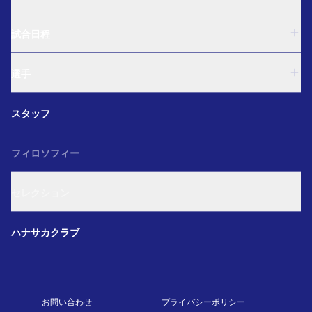
U-18
試合日程
U-15
西U-15
U-18
和歌山U-15
選手
U-15
U-12
西U-15
ガールズU-18
U-18
和歌山U-15
スタッフ
ガールズU-15
U-15
U-12
セレクション
西U-15
ガールズU-18
和歌山U-15
フィロソフィー
ガールズU-15
U-12
ガールズU-18
セレクション
ガールズU-15
アカデミー セレクション
ハナサカクラブ
お問い合わせ
プライバシーポリシー