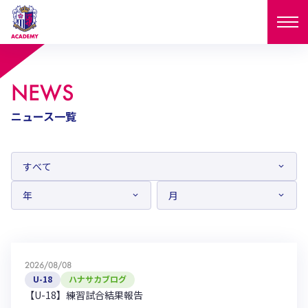
ニュース
NEWS
試合日程
ニュース一覧
NEWS
ニュース
選手
MATCH
試合日程
U-18
U-15
スタッフ
PLAYERS
西U-15
和歌山U-15
選手
U-18
U-15
セレクション
U-12
ガールズU-18
西U-15
和歌山U-15
2026/08/08
U-18
U-15
フィロソフィー
U-18
ハナサカブログ
ガールズU-15
SELECTION
セレクション
【U-18】練習試合結果報告
U-12
ガールズU-18
西U-15
和歌山U-15
セレクション