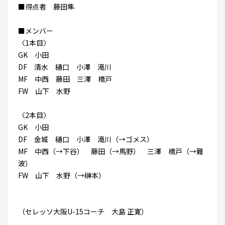
■得点者 藤田隼
■メンバー
〈1本目〉
GK 小田
DF 清水 樋口 小澤 滝川
MF 中西 藤田 三澤 橋戸
FW 山下 水野
〈2本目〉
GK 小田
DF 金城 樋口 小澤 滝川（→ゴメス）
MF 中西（→下谷） 藤田（→馬野） 三澤 橋戸（→難
波）
FW 山下 水野（→榊本）
（セレッソ大阪U-15コーチ 大島 正寛）