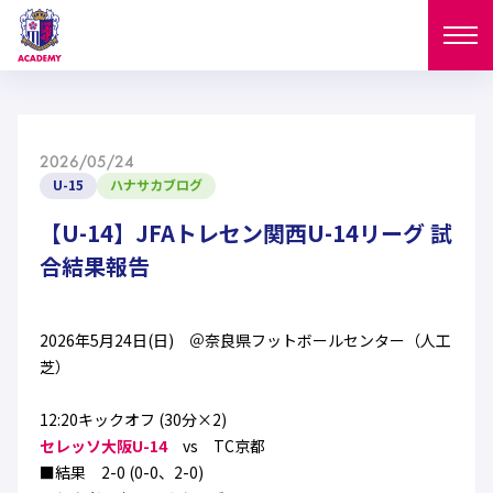
ニュース
2026/05/24
試合日程
U-15
ハナサカブログ
NEWS
ニュース
【U-14】JFAトレセン関西U-14リーグ 試
選手
MATCH
合結果報告
試合日程
U-18
U-15
スタッフ
PLAYERS
2026年5月24日(日) ＠奈良県フットボールセンター（人工
西U-15
和歌山U-15
選手
U-18
U-15
芝）
セレクション
U-12
ガールズU-18
西U-15
12:20キックオフ (30分×2)
和歌山U-15
U-18
U-15
フィロソフィー
セレッソ大阪U-14
vs TC京都
ガールズU-15
SELECTION
セレクション
■結果 2-0 (0-0、2-0)
U-12
ガールズU-18
西U-15
和歌山U-15
セレクション