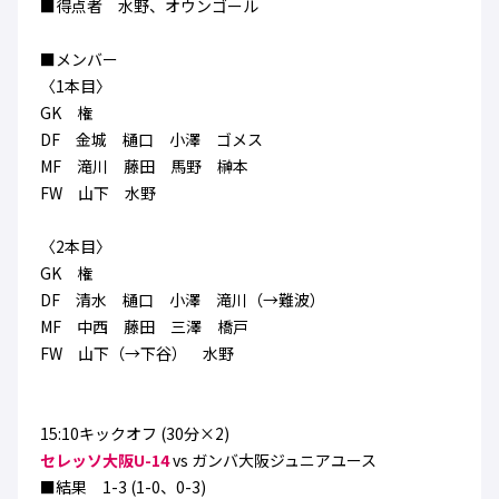
■得点者 水野、オウンゴール
ハナサカクラブ
ガールズU-15
U-12
ガールズU-18
■メンバー
アカデミー
セレッソ大阪
レディース
〈1本目〉
セレクション
ガールズU-15
GK 権
DF 金城 樋口 小澤 ゴメス
MF 滝川 藤田 馬野 榊本
FW 山下 水野
〈2本目〉
GK 権
DF 清水 樋口 小澤 滝川（→難波）
MF 中西 藤田 三澤 橋戸
FW 山下（→下谷） 水野
15:10キックオフ (30分×2)
セレッソ大阪U-14
vs ガンバ大阪ジュニアユース
■結果 1-3 (1-0、0-3)