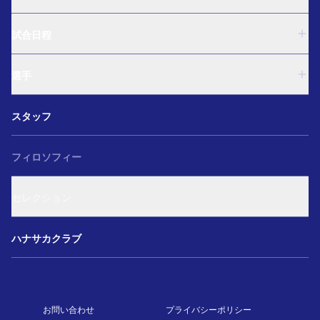
U-18
試合日程
U-15
西U-15
U-18
和歌山U-15
選手
U-15
U-12
西U-15
ガールズU-18
U-18
和歌山U-15
スタッフ
ガールズU-15
U-15
U-12
セレクション
西U-15
ガールズU-18
和歌山U-15
フィロソフィー
ガールズU-15
U-12
ガールズU-18
セレクション
ガールズU-15
アカデミー セレクション
ハナサカクラブ
お問い合わせ
プライバシーポリシー